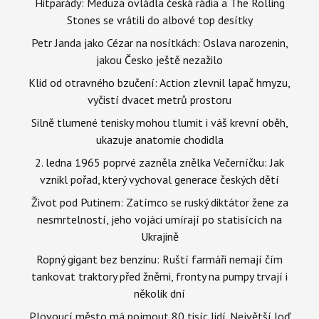
Hitparády: Meduza ovládla česká rádia a The Rolling
Stones se vrátili do albové top desítky
Petr Janda jako Cézar na nosítkách: Oslava narozenin,
jakou Česko ještě nezažilo
Klid od otravného bzučení: Action zlevnil lapač hmyzu,
vyčistí dvacet metrů prostoru
Silně tlumené tenisky mohou tlumit i váš krevní oběh,
ukazuje anatomie chodidla
2. ledna 1965 poprvé zazněla znělka Večerníčku: Jak
vznikl pořad, který vychoval generace českých dětí
Život pod Putinem: Zatímco se ruský diktátor žene za
nesmrtelností, jeho vojáci umírají po statisících na
Ukrajině
Ropný gigant bez benzinu: Ruští farmáři nemají čím
tankovat traktory před žněmi, fronty na pumpy trvají i
několik dní
Plovoucí město má pojmout 80 tisíc lidí. Největší loď