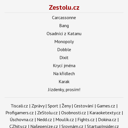
Zestolu.cz
Carcassonne
Bang
Osadníci z Katanu
Monopoly
Dobble
Dixit
Krycí jména
Na křídlech
Karak
Jízdenky, prosím!
Tiscali.cz
|
Zprávy
|
Sport
|
Ženy
|
Cestování
|
Games.cz
|
Profigamers.cz
|
ZeStolu.cz
|
Osobnosti.cz
|
Karaoketexty.cz
|
Úschovna.cz
|
Nedd.cz
|
Moulík.cz
|
Fights.cz
|
Dokina.cz
|
CZhity.cz
|
Našepeníze.cz
|
Srovnám.cz
|
StartupInsider.cz