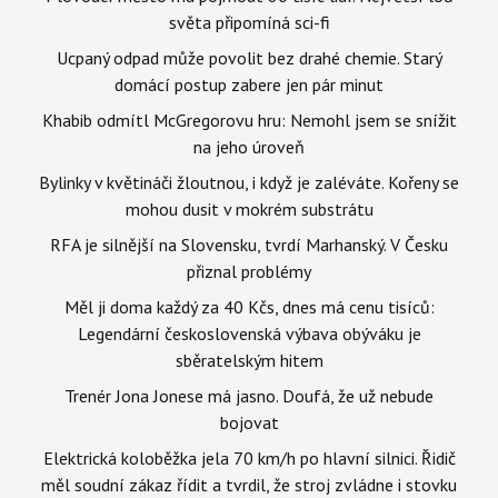
světa připomíná sci-fi
Ucpaný odpad může povolit bez drahé chemie. Starý
domácí postup zabere jen pár minut
Khabib odmítl McGregorovu hru: Nemohl jsem se snížit
na jeho úroveň
Bylinky v květináči žloutnou, i když je zaléváte. Kořeny se
mohou dusit v mokrém substrátu
RFA je silnější na Slovensku, tvrdí Marhanský. V Česku
přiznal problémy
Měl ji doma každý za 40 Kčs, dnes má cenu tisíců:
Legendární československá výbava obýváku je
sběratelským hitem
Trenér Jona Jonese má jasno. Doufá, že už nebude
bojovat
Elektrická koloběžka jela 70 km/h po hlavní silnici. Řidič
měl soudní zákaz řídit a tvrdil, že stroj zvládne i stovku