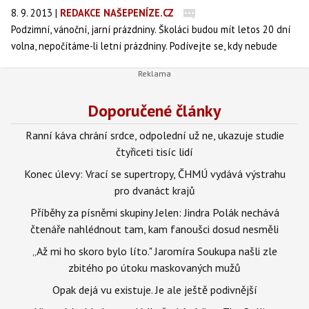
8. 9. 2013
|
REDAKCE NAŠEPENÍZE.CZ
Podzimní, vánoční, jarní prázdniny. Školáci budou mít letos 20 dní
volna, nepočítáme-li letní prázdniny. Podívejte se, kdy nebude
škola ve vašem kraji a v které dny si nejlépe vybrat dovolenou
kolem státních svátků.
Doporučené články
Ranní káva chrání srdce, odpolední už ne, ukazuje studie
čtyřiceti tisíc lidí
Konec úlevy: Vrací se supertropy, ČHMÚ vydává výstrahu
pro dvanáct krajů
Příběhy za písněmi skupiny Jelen: Jindra Polák nechává
čtenáře nahlédnout tam, kam fanoušci dosud nesměli
„Až mi ho skoro bylo líto." Jaromíra Soukupa našli zle
zbitého po útoku maskovaných mužů
Opak dejá vu existuje. Je ale ještě podivnější