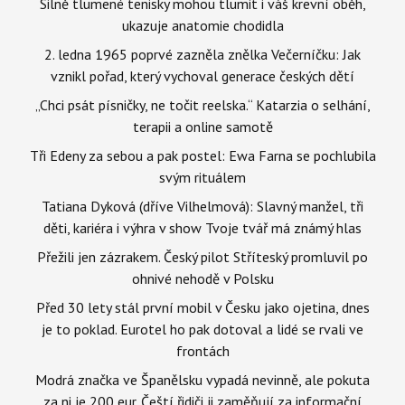
Silně tlumené tenisky mohou tlumit i váš krevní oběh,
ukazuje anatomie chodidla
2. ledna 1965 poprvé zazněla znělka Večerníčku: Jak
vznikl pořad, který vychoval generace českých dětí
„Chci psát písničky, ne točit reelska.“ Katarzia o selhání,
terapii a online samotě
Tři Edeny za sebou a pak postel: Ewa Farna se pochlubila
svým rituálem
Tatiana Dyková (dříve Vilhelmová): Slavný manžel, tři
děti, kariéra i výhra v show Tvoje tvář má známý hlas
Přežili jen zázrakem. Český pilot Stříteský promluvil po
ohnivé nehodě v Polsku
Před 30 lety stál první mobil v Česku jako ojetina, dnes
je to poklad. Eurotel ho pak dotoval a lidé se rvali ve
frontách
Modrá značka ve Španělsku vypadá nevinně, ale pokuta
za ni je 200 eur. Čeští řidiči ji zaměňují za informační