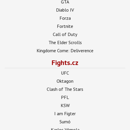
GTA
Diablo IV
Forza
Fortnite
Call of Duty
The Elder Scrolls
Kingdome Come: Deliverence
Fights.cz
UFC
Oktagon
Clash of The Stars
PFL
KSW
I am Figter
Sumó
Karlos Vémola