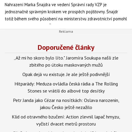
Nahrazení Marka Šnajdra ve vedení Správní rady VZP je
jednoznačně správným krokem ve prospěch pojišťovny. Šnajdr
totiž během svého působení na ministerstvu zdravotnictví pomohl
vybudovat konkurenční Českou průmyslovou zdravotní pojišťovnu
a „zprivatizovat“ systém očkování.
Doporučené články
„Až mi ho skoro bylo líto." Jaromíra Soukupa našli zle
zbitého po útoku maskovaných mužů
Opak dejá vu existuje. Je ale ještě podivnější
Hitparády: Meduza ovládla česká rádia a The Rolling
Stones se vrátili do albové top desítky
Petr Janda jako Cézar na nosítkách: Oslava narozenin,
jakou Česko ještě nezažilo
Klid od otravného bzučení: Action zlevnil lapač hmyzu,
vyčistí dvacet metrů prostoru