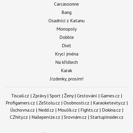
Carcassonne
Bang
Osadníci z Katanu
Monopoly
Dobble
Dixit
Krycí jména
Na křídlech
Karak
Jízdenky, prosím!
Tiscali.cz
|
Zprávy
|
Sport
|
Ženy
|
Cestování
|
Games.cz
|
Profigamers.cz
|
ZeStolu.cz
|
Osobnosti.cz
|
Karaoketexty.cz
|
Úschovna.cz
|
Nedd.cz
|
Moulík.cz
|
Fights.cz
|
Dokina.cz
|
CZhity.cz
|
Našepeníze.cz
|
Srovnám.cz
|
StartupInsider.cz