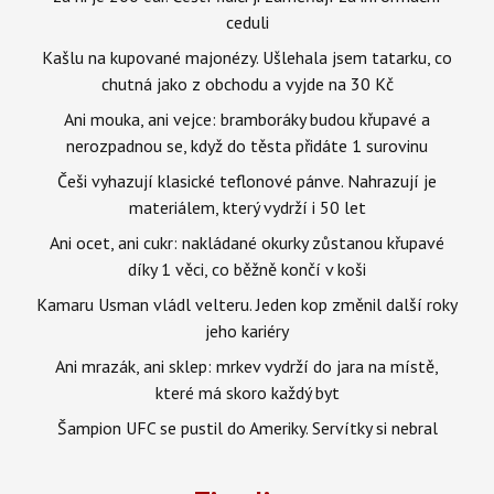
ceduli
Kašlu na kupované majonézy. Ušlehala jsem tatarku, co
chutná jako z obchodu a vyjde na 30 Kč
Ani mouka, ani vejce: bramboráky budou křupavé a
nerozpadnou se, když do těsta přidáte 1 surovinu
Češi vyhazují klasické teflonové pánve. Nahrazují je
materiálem, který vydrží i 50 let
Ani ocet, ani cukr: nakládané okurky zůstanou křupavé
díky 1 věci, co běžně končí v koši
Kamaru Usman vládl velteru. Jeden kop změnil další roky
jeho kariéry
Ani mrazák, ani sklep: mrkev vydrží do jara na místě,
které má skoro každý byt
Šampion UFC se pustil do Ameriky. Servítky si nebral