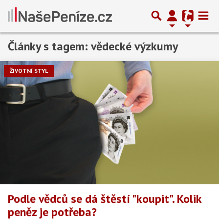
Články s tagem: vědecké výzkumy
ŽIVOTNÍ STYL
Podle vědců se dá štěstí "koupit". Kolik
peněz je potřeba?