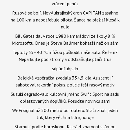
vrácení peněz
Rusové se bojí. Nový ukrajinský dron CAPITAN zasáhne
na 100 km a nepotřebuje pilota. Šance na přežití klesá k
nule
Bill Gates dal v roce 1980 kamarádovi ze školy 8 %
Microsoftu. Dnes je Steve Ballmer bohatší než on sám
Teploty 35–40 °C můžou poškodit naše auta. Řešení?
Neparkujte pod stromy a odstraňujte ptačí trus
sdpúofuhjsdn
Belgická vzpěračka zvedala 334,5 kila. Asistent jí
sabotoval rekordní pokus, policie řeší rasový motiv
Suzuki degradovalo kultovní jméno Swift Sport na sadu
oplastovaných doplňků. Posuďte novinku sami
Wi-Fi signál až 500 metrů od routeru. Stačí znát jeden
trik, který většina lidí ignoruje
Stárnutí podle horoskopu: Která 4 znamení stárnou