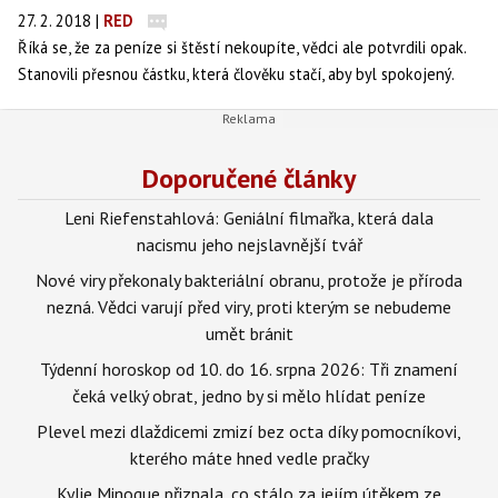
27. 2. 2018
|
RED
Říká se, že za peníze si štěstí nekoupíte, vědci ale potvrdili opak.
Stanovili přesnou částku, která člověku stačí, aby byl spokojený.
Celosvětový průzkum ukázal, že spokojenost zajistí roční příjem
1,2 milionu korun. Ideální příjem pak dosahuje téměř dvou milionů.
Doporučené články
Leni Riefenstahlová: Geniální filmařka, která dala
nacismu jeho nejslavnější tvář
Nové viry překonaly bakteriální obranu, protože je příroda
nezná. Vědci varují před viry, proti kterým se nebudeme
umět bránit
Týdenní horoskop od 10. do 16. srpna 2026: Tři znamení
čeká velký obrat, jedno by si mělo hlídat peníze
Plevel mezi dlaždicemi zmizí bez octa díky pomocníkovi,
kterého máte hned vedle pračky
Kylie Minogue přiznala, co stálo za jejím útěkem ze