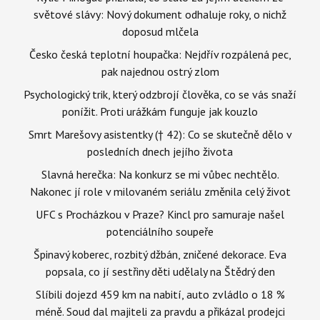
světové slávy: Nový dokument odhaluje roky, o nichž
doposud mlčela
Česko česká teplotní houpačka: Nejdřív rozpálená pec,
pak najednou ostrý zlom
Psychologický trik, který odzbrojí člověka, co se vás snaží
ponížit. Proti urážkám funguje jak kouzlo
Smrt Marešovy asistentky († 42): Co se skutečně dělo v
posledních dnech jejího života
Slavná herečka: Na konkurz se mi vůbec nechtělo.
Nakonec jí role v milovaném seriálu změnila celý život
UFC s Procházkou v Praze? Kincl pro samuraje našel
potenciálního soupeře
Špinavý koberec, rozbitý džbán, zničené dekorace. Eva
popsala, co jí sestřiny děti udělaly na Štědrý den
Slíbili dojezd 459 km na nabití, auto zvládlo o 18 %
méně. Soud dal majiteli za pravdu a přikázal prodejci