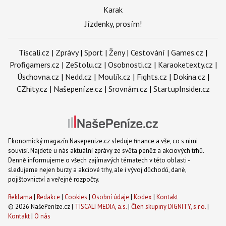
Karak
Jízdenky, prosím!
Tiscali.cz
|
Zprávy
|
Sport
|
Ženy
|
Cestování
|
Games.cz
|
Profigamers.cz
|
ZeStolu.cz
|
Osobnosti.cz
|
Karaoketexty.cz
|
Úschovna.cz
|
Nedd.cz
|
Moulík.cz
|
Fights.cz
|
Dokina.cz
|
CZhity.cz
|
Našepeníze.cz
|
Srovnám.cz
|
StartupInsider.cz
Ekonomický magazín Nasepenize.cz sleduje finance a vše, co s nimi
souvisí. Najdete u nás aktuální zprávy ze světa peněz a akciových trhů.
Denně informujeme o všech zajímavých tématech v této oblasti -
sledujeme nejen burzy a akciové trhy, ale i vývoj důchodů, daně,
pojišťovnictví a veřejné rozpočty.
Reklama
|
Redakce
|
Cookies
|
Osobní údaje
|
Kodex
|
Kontakt
© 2026 NašePeníze.cz |
TISCALI MEDIA, a.s.
|
Člen skupiny DIGNITY, s.r.o.
|
Kontakt
|
O nás