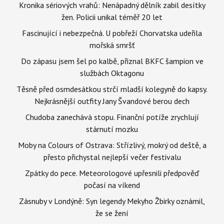
Kronika sériových vrahů: Nenápadný dělník zabil desítky
žen. Policii unikal téměř 20 let
Fascinující i nebezpečná. U pobřeží Chorvatska udeřila
mořská smršť
Do zápasu jsem šel po kalbě, přiznal BKFC šampion ve
službách Oktagonu
Těsně před osmdesátkou strčí mladší kolegyně do kapsy.
Nejkrásnější outfity Jany Švandové berou dech
Chudoba zanechává stopu. Finanční potíže zrychlují
stárnutí mozku
Moby na Colours of Ostrava: Střízlivý, mokrý od deště, a
přesto přichystal nejlepší večer festivalu
Zpátky do pece. Meteorologové upřesnili předpověď
počasí na víkend
Zásnuby v Londýně: Syn legendy Mekyho Žbirky oznámil,
že se žení