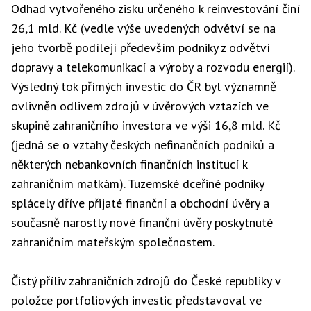
Odhad vytvořeného zisku určeného k reinvestování činí
26,1 mld. Kč (vedle výše uvedených odvětví se na
jeho tvorbě podílejí především podniky z odvětví
dopravy a telekomunikací a výroby a rozvodu energií).
Výsledný tok přímých investic do ČR byl významně
ovlivněn odlivem zdrojů v úvěrových vztazích ve
skupině zahraničního investora ve výši 16,8 mld. Kč
(jedná se o vztahy českých nefinančních podniků a
některých nebankovních finančních institucí k
zahraničním matkám). Tuzemské dceřiné podniky
splácely dříve přijaté finanční a obchodní úvěry a
současně narostly nové finanční úvěry poskytnuté
zahraničním mateřským společnostem.
Čistý příliv zahraničních zdrojů do České republiky v
položce portfoliových investic představoval ve