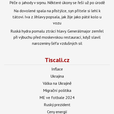
Péče o jahody v srpnu. Některé úkony se řeší už po úrodě
Na dovolené spala na přistýlce, syn přítele si lehl k
tátovi. Iva z Jihlavy popsala, jak žije jako páté kolo u
vozu
Ruská hydra pomalu ztrácí hlavy. Generálmajor zemřel
při výbuchu před moskevskou restaurací, když slavil
narozeniny šéfa vzdušných sil
Tiscali.cz
Inflace
Ukrajina
Válka na Ukrajině
Migrační politika
ME ve fotbale 2024
Ruský prezident
Ceny energií