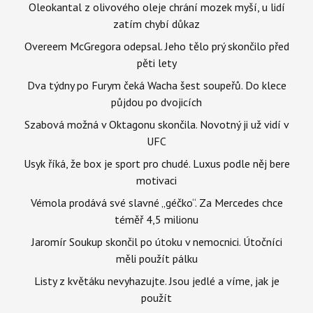
Oleokantal z olivového oleje chrání mozek myší, u lidí
zatím chybí důkaz
Overeem McGregora odepsal. Jeho tělo prý skončilo před
pěti lety
Dva týdny po Furym čeká Wacha šest soupeřů. Do klece
půjdou po dvojicích
Szabová možná v Oktagonu skončila. Novotný ji už vidí v
UFC
Usyk říká, že box je sport pro chudé. Luxus podle něj bere
motivaci
Vémola prodává své slavné „géčko“. Za Mercedes chce
téměř 4,5 milionu
Jaromír Soukup skončil po útoku v nemocnici. Útočníci
měli použít pálku
Listy z květáku nevyhazujte. Jsou jedlé a víme, jak je
použít