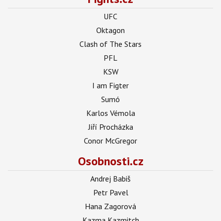
UFC
Oktagon
Clash of The Stars
PFL
KSW
I am Figter
Sumó
Karlos Vémola
Jiří Procházka
Conor McGregor
Osobnosti.cz
Andrej Babiš
Petr Pavel
Hana Zagorová
Kazma Kazmitch