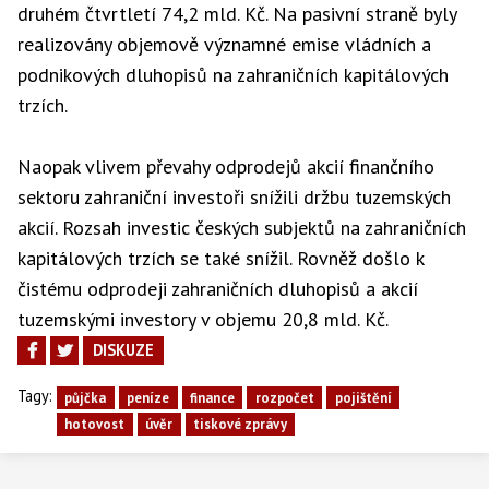
druhém čtvrtletí 74,2 mld. Kč. Na pasivní straně byly
realizovány objemově významné emise vládních a
podnikových dluhopisů na zahraničních kapitálových
trzích.
Naopak vlivem převahy odprodejů akcií finančního
sektoru zahraniční investoři snížili držbu tuzemských
akcií. Rozsah investic českých subjektů na zahraničních
kapitálových trzích se také snížil. Rovněž došlo k
čistému odprodeji zahraničních dluhopisů a akcií
tuzemskými investory v objemu 20,8 mld. Kč.
DISKUZE
Tagy:
půjčka
peníze
finance
rozpočet
pojištění
hotovost
úvěr
tiskové zprávy