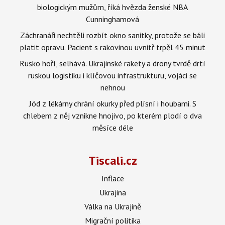
biologickým mužům, říká hvězda ženské NBA
Cunninghamová
Záchranáři nechtěli rozbít okno sanitky, protože se báli
platit opravu. Pacient s rakovinou uvnitř trpěl 45 minut
Rusko hoří, selhává. Ukrajinské rakety a drony tvrdě drtí
ruskou logistiku i klíčovou infrastrukturu, vojáci se
nehnou
Jód z lékárny chrání okurky před plísní i houbami. S
chlebem z něj vznikne hnojivo, po kterém plodí o dva
měsíce déle
Tiscali.cz
Inflace
Ukrajina
Válka na Ukrajině
Migrační politika