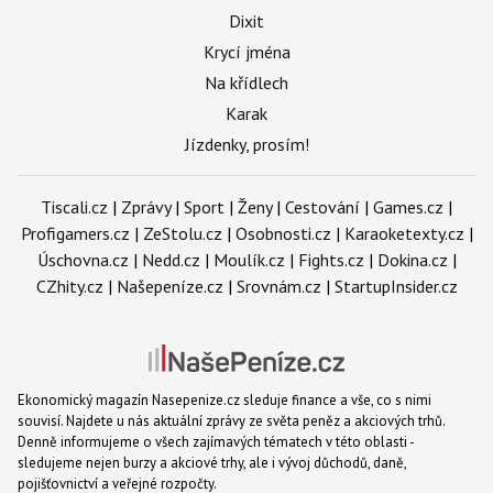
Dixit
Krycí jména
Na křídlech
Karak
Jízdenky, prosím!
Tiscali.cz
|
Zprávy
|
Sport
|
Ženy
|
Cestování
|
Games.cz
|
Profigamers.cz
|
ZeStolu.cz
|
Osobnosti.cz
|
Karaoketexty.cz
|
Úschovna.cz
|
Nedd.cz
|
Moulík.cz
|
Fights.cz
|
Dokina.cz
|
CZhity.cz
|
Našepeníze.cz
|
Srovnám.cz
|
StartupInsider.cz
Ekonomický magazín Nasepenize.cz sleduje finance a vše, co s nimi
souvisí. Najdete u nás aktuální zprávy ze světa peněz a akciových trhů.
Denně informujeme o všech zajímavých tématech v této oblasti -
sledujeme nejen burzy a akciové trhy, ale i vývoj důchodů, daně,
pojišťovnictví a veřejné rozpočty.