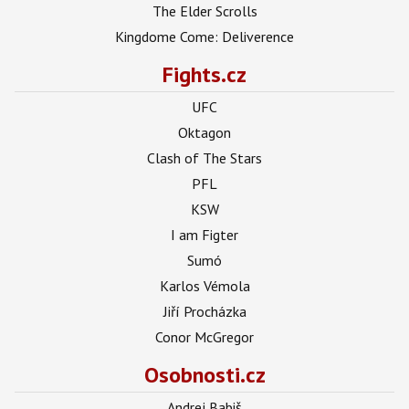
The Elder Scrolls
Kingdome Come: Deliverence
Fights.cz
UFC
Oktagon
Clash of The Stars
PFL
KSW
I am Figter
Sumó
Karlos Vémola
Jiří Procházka
Conor McGregor
Osobnosti.cz
Andrej Babiš