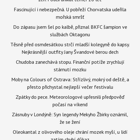
Fascinující i nebezpečná. U pobřeží Chorvatska udeřila
mořská smršť
Do zápasu jsem šel po kalbě, přiznal BKFC šampion ve
službách Oktagonu
Těsně před osmdesátkou strčí mladší kolegyně do kapsy.
Nejkrásnější outfity Jany Švandové berou dech
Chudoba zanechává stopu. Finanční potíže zrychlují
stárnutí mozku
Moby na Colours of Ostrava: Střízlivý, mokrý od deště, a
přesto přichystal nejlepší večer festivalu
Zpátky do pece. Meteorologové upřesnili předpověď
počasí na víkend
Zásnuby v Londýně: Syn legendy Mekyho Žbirky oznámil,
že se žení
Oleokantal z olivového oleje chrání mozek myší, u lidí
zatím chybí důkaz