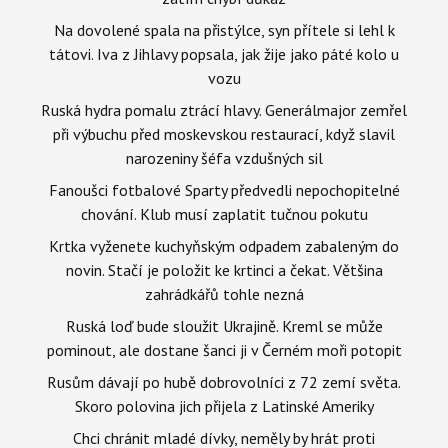
Na dovolené spala na přistýlce, syn přítele si lehl k
tátovi. Iva z Jihlavy popsala, jak žije jako páté kolo u
vozu
Ruská hydra pomalu ztrácí hlavy. Generálmajor zemřel
při výbuchu před moskevskou restaurací, když slavil
narozeniny šéfa vzdušných sil
Fanoušci fotbalové Sparty předvedli nepochopitelné
chování. Klub musí zaplatit tučnou pokutu
Krtka vyženete kuchyňským odpadem zabaleným do
novin. Stačí je položit ke krtinci a čekat. Většina
zahrádkářů tohle nezná
Ruská loď bude sloužit Ukrajině. Kreml se může
pominout, ale dostane šanci ji v Černém moři potopit
Rusům dávají po hubě dobrovolníci z 72 zemí světa.
Skoro polovina jich přijela z Latinské Ameriky
Chci chránit mladé dívky, neměly by hrát proti