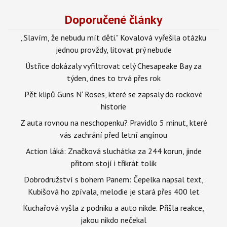
Doporučené články
„Slavím, že nebudu mít děti." Kovalová vyřešila otázku
jednou provždy, litovat prý nebude
Ústřice dokázaly vyfiltrovat celý Chesapeake Bay za
týden, dnes to trvá přes rok
Pět klipů Guns N‘ Roses, které se zapsaly do rockové
historie
Z auta rovnou na neschopenku? Pravidlo 5 minut, které
vás zachrání před letní angínou
Action láká: Značková sluchátka za 244 korun, jinde
přitom stojí i třikrát tolik
Dobrodružství s bohem Panem: Čepelka napsal text,
Kubišová ho zpívala, melodie je stará přes 400 let
Kuchařová vyšla z podniku a auto nikde. Přišla reakce,
jakou nikdo nečekal