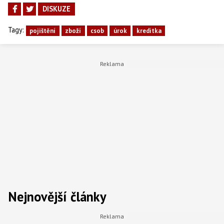
DISKUZE
Tagy:
pojištění
zboží
csob
úrok
kreditka
Nejnovější články