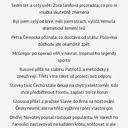
Sedm let a celý svět: Zora Jandová prozradila, co pro ni
vnučka skutečně znamená
Byl jsem celý od krve, měl jsem strach, vylíčil Vémola
dramatické krmení lvů
Petra Černocká přiznala, co dostává od státu: Polovina
důchodu jde okamžitě zpět
McGregor po operaci věří v návrat. Inspirují ho legendy
sportu
Rusové přišli na slabinu Patriotů a metodicky ji
zneužívají. Třetí vlna raket už proletí bez odporu
Stovky tisíc Čechů stále čekají na chytrý elektroměr. Kdo
chce předběhnout frontu, zaplatí tisíce korun
Glossoa přišel z pražské Slavie do Brna na hostování.
Česky neumí, ale na hřišti vyčnívá i přes vlastní gól
Ondřej Novotný popsal rostoucí popularitu. Ve Varech ho
fanoušci zastavovali na každém kroku, stěžovat si ale