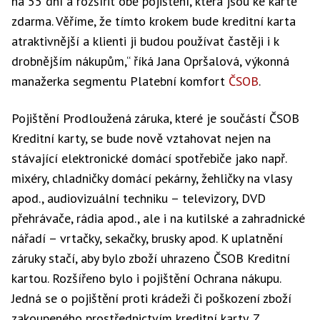
na 55 dní a rozšířit obě pojištění, která jsou ke kartě
zdarma. Věříme, že tímto krokem bude kreditní karta
atraktivnější a klienti ji budou používat častěji i k
drobnějším nákupům,“ říká Jana Opršalová, výkonná
manažerka segmentu Platební komfort
ČSOB
.
Pojištění Prodloužená záruka, které je součástí ČSOB
Kreditní karty, se bude nově vztahovat nejen na
stávající elektronické domácí spotřebiče jako např.
mixéry, chladničky domácí pekárny, žehličky na vlasy
apod., audiovizuální techniku – televizory, DVD
přehrávače, rádia apod., ale i na kutilské a zahradnické
nářadí – vrtačky, sekačky, brusky apod. K uplatnění
záruky stačí, aby bylo zboží uhrazeno ČSOB Kreditní
kartou. Rozšířeno bylo i pojištění Ochrana nákupu.
Jedná se o pojištění proti krádeži či poškození zboží
zakoupeného prostřednictvím kreditní karty. Z