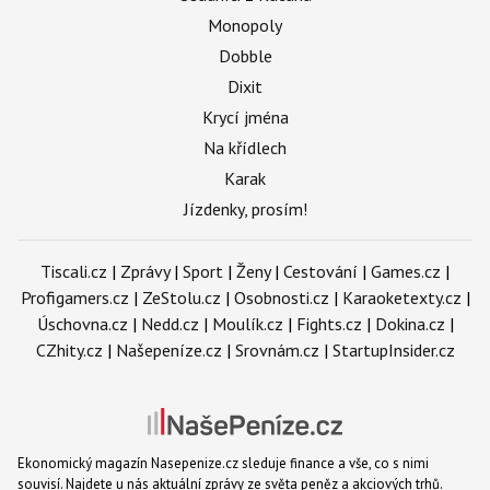
Monopoly
Dobble
Dixit
Krycí jména
Na křídlech
Karak
Jízdenky, prosím!
Tiscali.cz
|
Zprávy
|
Sport
|
Ženy
|
Cestování
|
Games.cz
|
Profigamers.cz
|
ZeStolu.cz
|
Osobnosti.cz
|
Karaoketexty.cz
|
Úschovna.cz
|
Nedd.cz
|
Moulík.cz
|
Fights.cz
|
Dokina.cz
|
CZhity.cz
|
Našepeníze.cz
|
Srovnám.cz
|
StartupInsider.cz
Ekonomický magazín Nasepenize.cz sleduje finance a vše, co s nimi
souvisí. Najdete u nás aktuální zprávy ze světa peněz a akciových trhů.