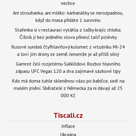
nechce
Ani strouhanka, ani mléko: karbanátky se nerozpadnou,
když do masa přidáte 1 surovinu
Stařenka si v restauraci vytáhla z tašky krajíc chleba.
Číšník jí bez jediného slova přinesl talíř polévky
Rusové sundali čtyřhlavňový kulomet z vrtulníku Mi-24
a loví jím drony ze země. Jenomže je až příliš silný
Gamrot čelí rozjetému Salkilldovi. Rozbor hlavního
zápasu UFC Vegas 120 a dva zajímavé sázkové tipy
Kdo má doma tuhle skleněnou vázu po babičce, sedí na
malém jmění. Sběratelé z Německa za ni dávají až 25
000 Kč
Tiscali.cz
Inflace
Ukrajina