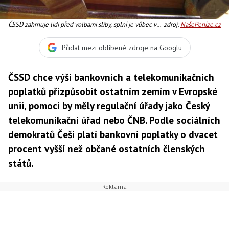
ČSSD zahrnuje lidi před volbami sliby, splní je vůbec v
zdroj:
NašePeníze.cz
případě výhry? Foto:SXC
Přidat mezi oblíbené zdroje na Googlu
ČSSD chce výši bankovních a telekomunikačních
poplatků přizpůsobit ostatním zemím v Evropské
unii, pomoci by měly regulační úřady jako Český
telekomunikační úřad nebo ČNB. Podle sociálních
demokratů Češi platí bankovní poplatky o dvacet
procent vyšší než občané ostatních členských
států.