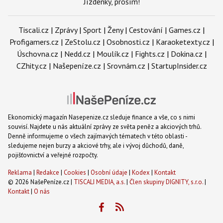
Jízdenky, prosím!
Tiscali.cz
|
Zprávy
|
Sport
|
Ženy
|
Cestování
|
Games.cz
|
Profigamers.cz
|
ZeStolu.cz
|
Osobnosti.cz
|
Karaoketexty.cz
|
Úschovna.cz
|
Nedd.cz
|
Moulík.cz
|
Fights.cz
|
Dokina.cz
|
CZhity.cz
|
Našepeníze.cz
|
Srovnám.cz
|
StartupInsider.cz
Ekonomický magazín Nasepenize.cz sleduje finance a vše, co s nimi
souvisí. Najdete u nás aktuální zprávy ze světa peněz a akciových trhů.
Denně informujeme o všech zajímavých tématech v této oblasti -
sledujeme nejen burzy a akciové trhy, ale i vývoj důchodů, daně,
pojišťovnictví a veřejné rozpočty.
Reklama
|
Redakce
|
Cookies
|
Osobní údaje
|
Kodex
|
Kontakt
© 2026 NašePeníze.cz |
TISCALI MEDIA, a.s.
|
Člen skupiny DIGNITY, s.r.o.
|
Kontakt
|
O nás