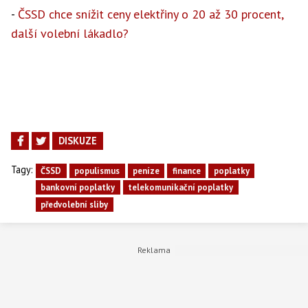
-
ČSSD chce snížit ceny elektřiny o 20 až 30 procent,
další volební lákadlo?
DISKUZE
Tagy:
ČSSD
populismus
peníze
finance
poplatky
bankovní poplatky
telekomunikační poplatky
předvolební sliby