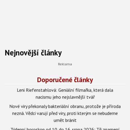
Nejnovější články
Doporučené články
Leni Riefenstahlová: Geniální filmařka, která dala
nacismu jeho nejslavnější tvář
Nové viry překonaly bakteriální obranu, protože je příroda
nezná. Vědci varují před viry, proti kterým se nebudeme
umět bránit
Týdenní horoskop od 10. do 16. srpna 2026: Tři znamení