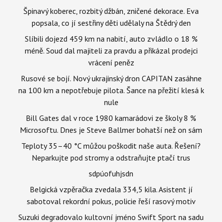
Špinavý koberec, rozbitý džbán, zničené dekorace. Eva
popsala, co jí sestřiny děti udělaly na Štědrý den
Slíbili dojezd 459 km na nabití, auto zvládlo o 18 %
méně. Soud dal majiteli za pravdu a přikázal prodejci
vrácení peněz
Rusové se bojí. Nový ukrajinský dron CAPITAN zasáhne
na 100 km a nepotřebuje pilota. Šance na přežití klesá k
nule
Bill Gates dal v roce 1980 kamarádovi ze školy 8 %
Microsoftu. Dnes je Steve Ballmer bohatší než on sám
Teploty 35–40 °C můžou poškodit naše auta. Řešení?
Neparkujte pod stromy a odstraňujte ptačí trus
sdpúofuhjsdn
Belgická vzpěračka zvedala 334,5 kila. Asistent jí
sabotoval rekordní pokus, policie řeší rasový motiv
Suzuki degradovalo kultovní jméno Swift Sport na sadu