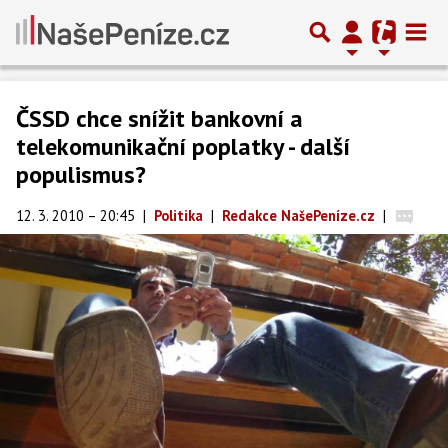
ČSSD chce snížit bankovní a
telekomunikační poplatky - další
populismus?
12. 3. 2010 – 20:45
|
Politika
|
Redakce NašePeníze.cz
|