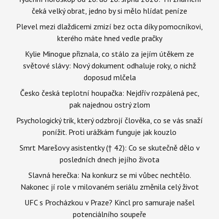
čeká velký obrat, jedno by si mělo hlídat peníze
Plevel mezi dlaždicemi zmizí bez octa díky pomocníkovi,
kterého máte hned vedle pračky
Kylie Minogue přiznala, co stálo za jejím útěkem ze
světové slávy: Nový dokument odhaluje roky, o nichž
doposud mlčela
Česko česká teplotní houpačka: Nejdřív rozpálená pec,
pak najednou ostrý zlom
Psychologický trik, který odzbrojí člověka, co se vás snaží
ponížit. Proti urážkám funguje jak kouzlo
Smrt Marešovy asistentky († 42): Co se skutečně dělo v
posledních dnech jejího života
Slavná herečka: Na konkurz se mi vůbec nechtělo.
Nakonec jí role v milovaném seriálu změnila celý život
UFC s Procházkou v Praze? Kincl pro samuraje našel
potenciálního soupeře