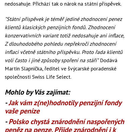
nedosahuje. Přichází tak o nárok na státní příspěvek.
"Státní příspěvek je téměř jediné zhodnocení penez
klientů klasických penzijních fondů. Zhodnocení
konzervativních variant totiž nedosahuje ani inflace,
Z dlouhodobého pohledu nepřekročí zhodnocení
inflaci včetně státního příspěvku. Proto řada klientů
volí často i jiné způsoby spoření na stáří"
Dodává
Martin Slapnička, ředitel ve švýcarské poradenské
společnosti Swiss Life Select.
Mohlo by Vás zajímat:
-
Jak vám z(ne)hodnotily penzijní fondy
vaše peníze
-
Polsko chystá znárodnění naspořených
peněz na penze. Přijde znárodnění i k