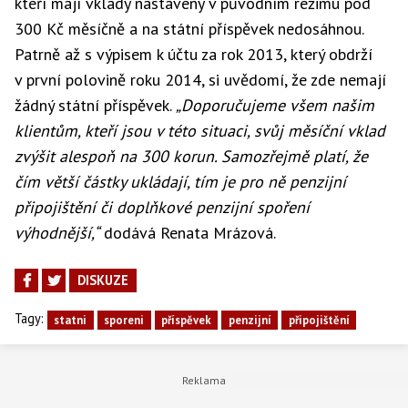
kteří mají vklady nastaveny v původním režimu pod
300 Kč měsíčně a na státní příspěvek nedosáhnou.
Patrně až s výpisem k účtu za rok 2013, který obdrží
v první polovině roku 2014, si uvědomí, že zde nemají
žádný státní příspěvek.
„Doporučujeme všem našim
klientům, kteří jsou v této situaci, svůj měsíční vklad
zvýšit alespoň na 300 korun. Samozřejmě platí, že
čím větší částky ukládají, tím je pro ně penzijní
připojištění či doplňkové penzijní spoření
výhodnější,“
dodává Renata Mrázová.
DISKUZE
Tagy:
statni
sporeni
příspěvek
penzijní
připojištění