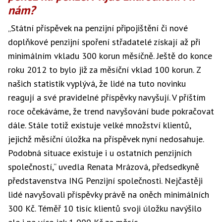
nám?
„Státní příspěvek na penzijní připojištění či nové
doplňkové penzijní spoření střadatelé získají až při
minimálním vkladu 300 korun měsíčně. Ještě do konce
roku 2012 to bylo již za měsíční vklad 100 korun. Z
našich statistik vyplývá, že lidé na tuto novinku
reagují a své pravidelné příspěvky navyšují. V příštím
roce očekáváme, že trend navyšování bude pokračovat
dále. Stále totiž existuje velké množství klientů,
jejichž měsíční úložka na příspěvek nyní nedosahuje.
Podobná situace existuje i u ostatních penzijních
společností,“ uvedla Renata Mrázová, předsedkyně
představenstva ING Penzijní společnosti. Nejčastěji
lidé navyšovali příspěvky právě na oněch minimálních
300 Kč. Téměř 10 tisíc klientů svoji úložku navýšilo