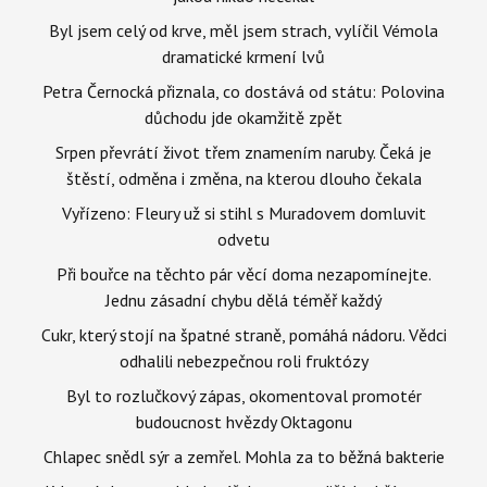
Byl jsem celý od krve, měl jsem strach, vylíčil Vémola
dramatické krmení lvů
Petra Černocká přiznala, co dostává od státu: Polovina
důchodu jde okamžitě zpět
Srpen převrátí život třem znamením naruby. Čeká je
štěstí, odměna i změna, na kterou dlouho čekala
Vyřízeno: Fleury už si stihl s Muradovem domluvit
odvetu
Při bouřce na těchto pár věcí doma nezapomínejte.
Jednu zásadní chybu dělá téměř každý
Cukr, který stojí na špatné straně, pomáhá nádoru. Vědci
odhalili nebezpečnou roli fruktózy
Byl to rozlučkový zápas, okomentoval promotér
budoucnost hvězdy Oktagonu
Chlapec snědl sýr a zemřel. Mohla za to běžná bakterie