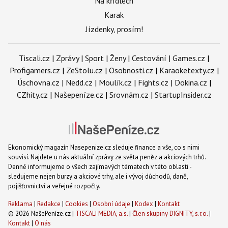
Na křídlech
Karak
Jízdenky, prosím!
Tiscali.cz
|
Zprávy
|
Sport
|
Ženy
|
Cestování
|
Games.cz
|
Profigamers.cz
|
ZeStolu.cz
|
Osobnosti.cz
|
Karaoketexty.cz
|
Úschovna.cz
|
Nedd.cz
|
Moulík.cz
|
Fights.cz
|
Dokina.cz
|
CZhity.cz
|
Našepeníze.cz
|
Srovnám.cz
|
StartupInsider.cz
Ekonomický magazín Nasepenize.cz sleduje finance a vše, co s nimi
souvisí. Najdete u nás aktuální zprávy ze světa peněz a akciových trhů.
Denně informujeme o všech zajímavých tématech v této oblasti -
sledujeme nejen burzy a akciové trhy, ale i vývoj důchodů, daně,
pojišťovnictví a veřejné rozpočty.
Reklama
|
Redakce
|
Cookies
|
Osobní údaje
|
Kodex
|
Kontakt
© 2026 NašePeníze.cz |
TISCALI MEDIA, a.s.
|
Člen skupiny DIGNITY, s.r.o.
|
Kontakt
|
O nás