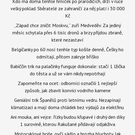
Kdo má doma tenhle hrníček po prarodičích, drží v ruce
velký poklad. Sběratelé ze zahraničí za něj platí i 30 000
Kč
„Západ chce zničit Moskvu,“ zuří Medveděv. Za jediný
měsíc schytala přes 6 tisíc dronů a brzy přijdou zbraně,
které nezastaví
Belgičanky po 60 nosí tenhle typ košile denně, Češky ho
odmítají, přitom zakryje bříško
Babiččin trik na palačinky funguje dokonale: stačí 1 lžička
do těsta a už se vám nikdy nepotrhají
Zapomeňte na ocet: odborníci označili 1 nejlepší
způsob, jak zbavit konvici vodního kamene
Geniální trik Španělů proti letnímu vedru. Nezapínají
klimatizaci a mají doma chládek bez výdajů za elektřinu
Ani mouka, ani vejce: řízky budou křupavé i druhý den díky
1 surovině, kterou Rakušané přidávají odjakživa
Motocyklové brýle, ovčí sádlo a hrozba hluchoty. Jak