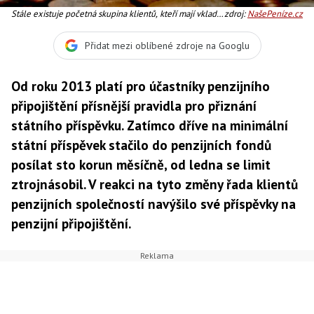
Stále existuje početná skupina klientů, kteří mají vklady
zdroj:
NašePeníze.cz
nastaveny v původním režimu pod 300 Kč měsíčně a na
státní příspěvek nedosáhnou. Foto:SXC
Přidat mezi oblíbené zdroje na Googlu
Od roku 2013 platí pro účastníky penzijního
připojištění přísnější pravidla pro přiznání
státního příspěvku. Zatímco dříve na minimální
státní příspěvek stačilo do penzijních fondů
posílat sto korun měsíčně, od ledna se limit
ztrojnásobil. V reakci na tyto změny řada klientů
penzijních společností navýšilo své příspěvky na
penzijní připojištění.