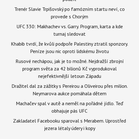
Trenér Slavie Trpišovský po famózním startu neví, co
provede s Chorým
UFC 330: Makhachev vs. Garry. Program, karta a kde
turnaj sledovat
Khabib tvrdí, že kvůli podpoře Palestiny ztratil sponzory.
Peníze jsou nic oproti lidskému životu
Rusové nechápou, jak je to možné. Nejdražší zbrojní
program světa za 42 bilionů Kč vyprodukoval
nejefektivnější letoun Západu
Dražitel dal za zážitky s Pereirou a Oliveirou přes milion.
Neymarova aukce pomáhala dětem
Machačev spal v autě a neměl na pořádné jídlo. Teď
obhajuje pás UFC
Zakladatel Facebooku sparoval s Merabem. Uprostřed
jezera létaly údery i kopy