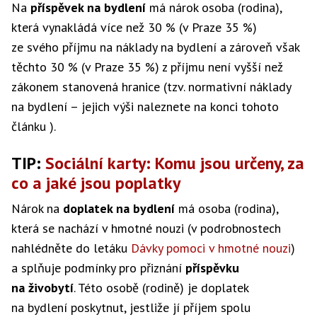
Na
příspěvek na bydlení
má nárok osoba (rodina),
která vynakládá více než 30 % (v Praze 35 %)
ze svého příjmu na náklady na bydlení a zároveň však
těchto 30 % (v Praze 35 %) z příjmu není vyšší než
zákonem stanovená hranice (tzv. normativní náklady
na bydlení – jejich výši naleznete na konci tohoto
článku ).
TIP:
Sociální karty: Komu jsou určeny, za
co a jaké jsou poplatky
Nárok na
doplatek na bydlení
má osoba (rodina),
která se nachází v hmotné nouzi (v podrobnostech
nahlédněte do letáku
Dávky pomoci v hmotné nouzi
)
a splňuje podmínky pro přiznání
příspěvku
na živobytí
. Této osobě (rodině) je doplatek
na bydlení poskytnut, jestliže jí příjem spolu