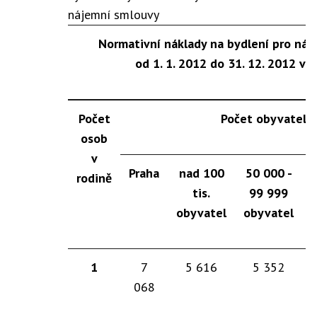
nájemní smlouvy
Normativní náklady na bydlení pro náj
od 1. 1. 2012 do 31. 12. 2012 v 
Počet
Počet obyvatel 
osob
v
Praha
nad 100
50 000 -
rodině
tis.
99 999
obyvatel
obyvatel
o
1
7
5 616
5 352
068