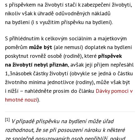
s příspěvkem na živobytí stačí k zabezpečení živobytí,
nikoliv však k úhradě odůvodněných nákladů
na bydlení (i s využitím příspěvku na bydlení).
S přihlédnutím k celkovým sociálním a majetkovým
poměrům
může být
(ale nemusí) doplatek na bydlení
poskytnut rovněž osobě (rodině), které
příspěvek
na živobytí
nebyl přiznán
, avšak její příjem nepřesáhl
1,3násobek částky živobytí (obvykle se jedná o částku
životního minima jednotlivce (rodiny), může však být
i nižší – nahlédněte prosím do článku
Dávky pomoci v
hmotné nouzi
).
[1]
V případě příspěvku na bydlení může úřad
rozhodnout, že se při posouzení nároku k některé
ze společně posuzovaných osob nepřihlíží, pokud