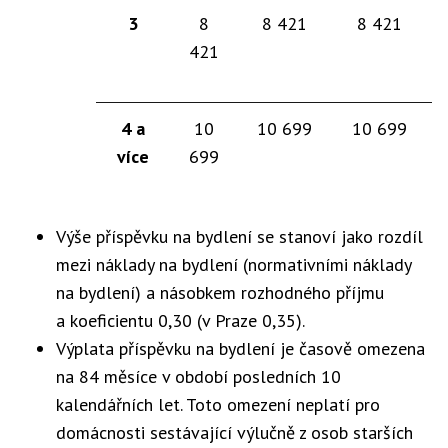
3
8
8 421
8 421
421
4 a
10
10 699
10 699
více
699
Výše příspěvku na bydlení se stanoví jako rozdíl
mezi náklady na bydlení (normativními náklady
na bydlení) a násobkem rozhodného příjmu
a koeficientu 0,30 (v Praze 0,35).
Výplata příspěvku na bydlení je časově omezena
na 84 měsíce v období posledních 10
kalendářních let. Toto omezení neplatí pro
domácnosti sestávající výlučně z osob starších