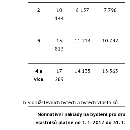
2
10
8 157
7 796
144
3
13
11 214
10 742
813
4 a
17
14 135
13 565
více
269
v družstevních bytech a bytech vlastníků
Normativní náklady na bydlení pro družs
vlastníků platné od 1. 1. 2012 do 31. 12.