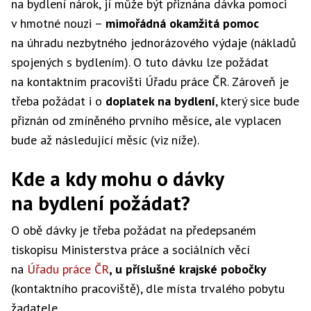
na bydlení nárok, jí může být přiznána dávka pomoci
v hmotné nouzi –
mimořádná okamžitá pomoc
na úhradu nezbytného jednorázového výdaje (nákladů
spojených s bydlením). O tuto dávku lze požádat
na kontaktním pracovišti Úřadu práce ČR. Zároveň je
třeba požádat i o
doplatek na bydlení
, který sice bude
přiznán od zmíněného prvního měsíce, ale vyplacen
bude až následující měsíc (viz níže).
Kde a kdy mohu o dávky
na bydlení požádat?
O obě dávky je třeba požádat na předepsaném
tiskopisu Ministerstva práce a sociálních věcí
na
Úřadu práce ČR
, u příslušné krajské pobočky
(kontaktního pracoviště), dle místa trvalého pobytu
žadatele.