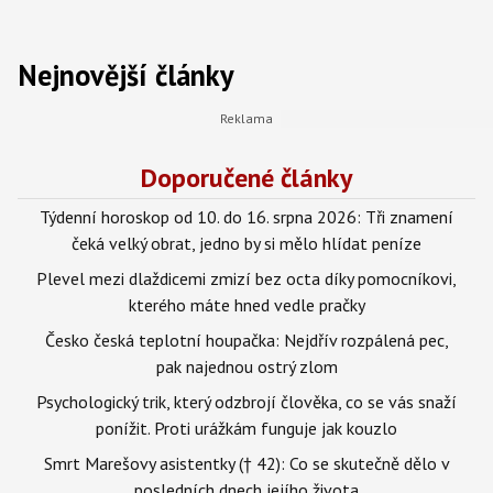
Nejnovější články
Doporučené články
Týdenní horoskop od 10. do 16. srpna 2026: Tři znamení
čeká velký obrat, jedno by si mělo hlídat peníze
Plevel mezi dlaždicemi zmizí bez octa díky pomocníkovi,
kterého máte hned vedle pračky
Česko česká teplotní houpačka: Nejdřív rozpálená pec,
pak najednou ostrý zlom
Psychologický trik, který odzbrojí člověka, co se vás snaží
ponížit. Proti urážkám funguje jak kouzlo
Smrt Marešovy asistentky († 42): Co se skutečně dělo v
posledních dnech jejího života