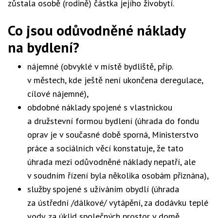
zůstala osobě (rodině) částka jejího živobytí.
Co jsou odůvodněné náklady
na bydlení?
nájemné (obvyklé v místě bydliště, příp.
v městech, kde ještě není ukončena deregulace,
cílové nájemné),
obdobné náklady spojené s vlastnickou
a družstevní formou bydlení (úhrada do fondu
oprav je v současné době sporná, Ministerstvo
práce a sociálních věcí konstatuje, že tato
úhrada mezi odůvodněné náklady nepatří, ale
v soudním řízení byla několika osobám přiznána),
služby spojené s užíváním obydlí (úhrada
za ústřední /dálkové/ vytápění, za dodávku teplé
vody, za úklid společných prostor v domě,