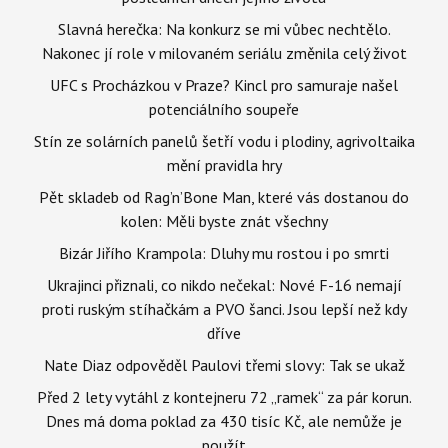
Slavná herečka: Na konkurz se mi vůbec nechtělo.
Nakonec jí role v milovaném seriálu změnila celý život
UFC s Procházkou v Praze? Kincl pro samuraje našel
potenciálního soupeře
Stín ze solárních panelů šetří vodu i plodiny, agrivoltaika
mění pravidla hry
Pět skladeb od Rag’n’Bone Man, které vás dostanou do
kolen: Měli byste znát všechny
Bizár Jiřího Krampola: Dluhy mu rostou i po smrti
Ukrajinci přiznali, co nikdo nečekal: Nové F-16 nemají
proti ruským stíhačkám a PVO šanci. Jsou lepší než kdy
dříve
Nate Diaz odpověděl Paulovi třemi slovy: Tak se ukaž
Před 2 lety vytáhl z kontejneru 72 „ramek“ za pár korun.
Dnes má doma poklad za 430 tisíc Kč, ale nemůže je
použít