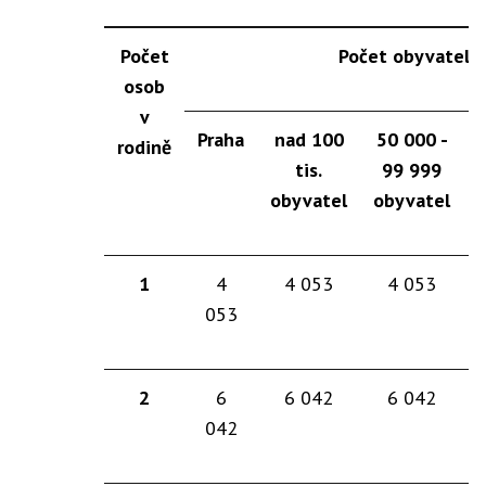
Počet
Počet obyvatel 
osob
v
Praha
nad 100
50 000 -
rodině
tis.
99 999
obyvatel
obyvatel
o
1
4
4 053
4 053
053
2
6
6 042
6 042
042