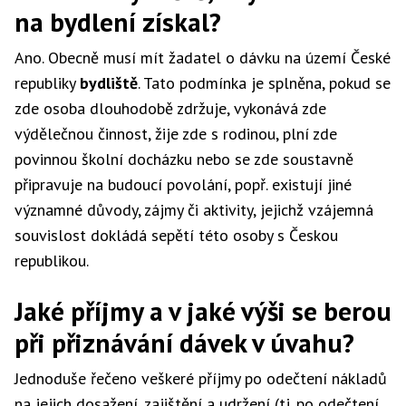
na bydlení získal?
Ano. Obecně musí mít žadatel o dávku na území České
republiky
bydliště
. Tato podmínka je splněna, pokud se
zde osoba dlouhodobě zdržuje, vykonává zde
výdělečnou činnost, žije zde s rodinou, plní zde
povinnou školní docházku nebo se zde soustavně
připravuje na budoucí povolání, popř. existují jiné
významné důvody, zájmy či aktivity, jejichž vzájemná
souvislost dokládá sepětí této osoby s Českou
republikou.
Jaké příjmy a v jaké výši se berou
při přiznávání dávek v úvahu?
Jednoduše řečeno veškeré příjmy po odečtení nákladů
na jejich dosažení, zajištění a udržení (tj. po odečtení