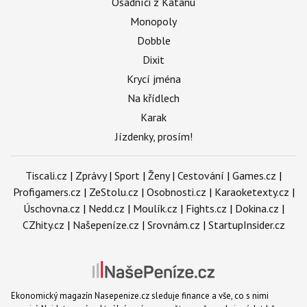
Osadníci z Katanu
Monopoly
Dobble
Dixit
Krycí jména
Na křídlech
Karak
Jízdenky, prosím!
Tiscali.cz
|
Zprávy
|
Sport
|
Ženy
|
Cestování
|
Games.cz
|
Profigamers.cz
|
ZeStolu.cz
|
Osobnosti.cz
|
Karaoketexty.cz
|
Úschovna.cz
|
Nedd.cz
|
Moulík.cz
|
Fights.cz
|
Dokina.cz
|
CZhity.cz
|
Našepeníze.cz
|
Srovnám.cz
|
StartupInsider.cz
Ekonomický magazín Nasepenize.cz sleduje finance a vše, co s nimi