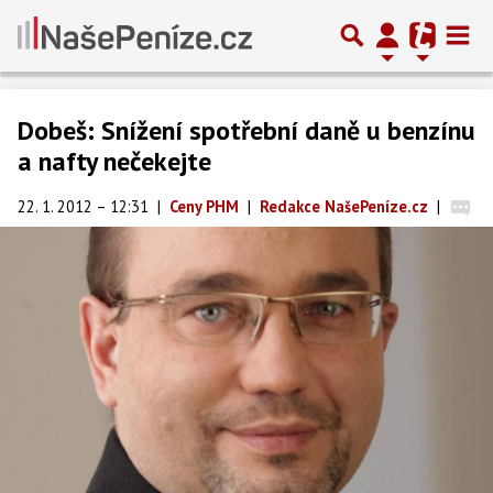
Dobeš: Snížení spotřební daně u benzínu
a nafty nečekejte
22. 1. 2012 – 12:31
|
Ceny PHM
|
Redakce NašePeníze.cz
|