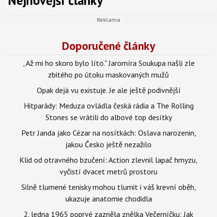
Nejnovější články
Doporučené články
„Až mi ho skoro bylo líto." Jaromíra Soukupa našli zle
zbitého po útoku maskovaných mužů
Opak dejá vu existuje. Je ale ještě podivnější
Hitparády: Meduza ovládla česká rádia a The Rolling
Stones se vrátili do albové top desítky
Petr Janda jako Cézar na nosítkách: Oslava narozenin,
jakou Česko ještě nezažilo
Klid od otravného bzučení: Action zlevnil lapač hmyzu,
vyčistí dvacet metrů prostoru
Silně tlumené tenisky mohou tlumit i váš krevní oběh,
ukazuje anatomie chodidla
2. ledna 1965 poprvé zazněla znělka Večerníčku: Jak