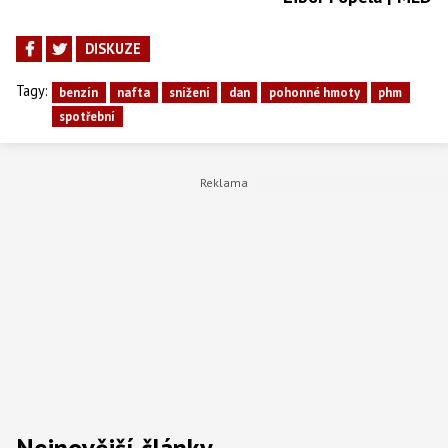
DISKUZE
Tagy:
benzín
nafta
snížení
dan
pohonné hmoty
phm
spotřební