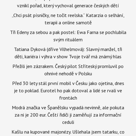
vznikl pořad, který vychoval generace českých dětí
„Chci psát písničky, ne točit reelska.“ Katarzia o selhání,
terapii a online samotě
Tři Edeny za sebou a pak postel: Ewa Farna se pochlubila
svým rituálem
Tatiana Dyková (dříve Vilhelmová): Slavný manžel, tři
děti, kariéra i výhra v show Tvoje tvář má známý hlas
Přežili jen zázrakem. Český pilot Stříteský promluvil po
ohnivé nehodě v Polsku
Před 30 lety stál první mobil v Česku jako ojetina, dnes
je to poklad. Eurotel ho pak dotoval a lidé se rvali ve
frontách
Modrá značka ve Španělsku vypadá nevinně, ale pokuta
za ni je 200 eur. Čeští řidiči ji zaměňují za informační
ceduli
Kašlu na kupované majonézy. Ušlehala jsem tatarku, co