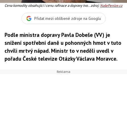
Cena komodity obsahující i cenu rafinace a dopravy tvoří
zdroj:
NašePeníze.cz
necelou polovinu výsledné ceny za jeden litr nafty či
benzinu Foto: Pavel Dobeš/VV
Přidat mezi oblíbené zdroje na Googlu
Podle ministra dopravy Pavla Dobeše (VV) je
snížení spotřební daně u pohonných hmot v tuto
chvíli mrtvý nápad. Ministr to v neděli uvedl v
pořadu České televize Otázky Václava Moravce.