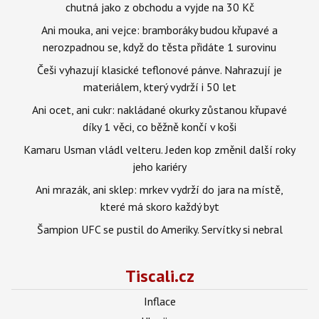
chutná jako z obchodu a vyjde na 30 Kč
Ani mouka, ani vejce: bramboráky budou křupavé a
nerozpadnou se, když do těsta přidáte 1 surovinu
Češi vyhazují klasické teflonové pánve. Nahrazují je
materiálem, který vydrží i 50 let
Ani ocet, ani cukr: nakládané okurky zůstanou křupavé
díky 1 věci, co běžně končí v koši
Kamaru Usman vládl velteru. Jeden kop změnil další roky
jeho kariéry
Ani mrazák, ani sklep: mrkev vydrží do jara na místě,
které má skoro každý byt
Šampion UFC se pustil do Ameriky. Servítky si nebral
Tiscali.cz
Inflace