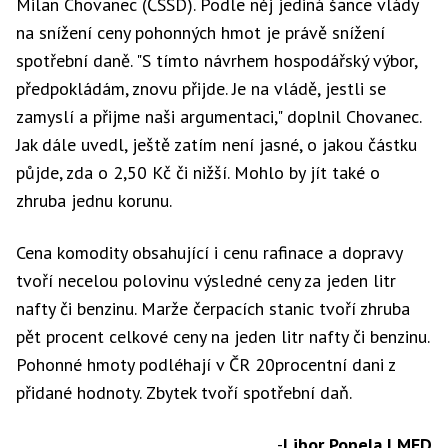
Milan Chovanec (ČSSD). Podle něj jediná šance vlády
na snížení ceny pohonných hmot je právě snížení
spotřební daně. "S tímto návrhem hospodářský výbor,
předpokládám, znovu přijde. Je na vládě, jestli se
zamyslí a přijme naši argumentaci," doplnil Chovanec.
Jak dále uvedl, ještě zatím není jasné, o jakou částku
půjde, zda o 2,50 Kč či nižší. Mohlo by jít také o
zhruba jednu korunu.
Cena komodity obsahující i cenu rafinace a dopravy
tvoří necelou polovinu výsledné ceny za jeden litr
nafty či benzinu. Marže čerpacích stanic tvoří zhruba
pět procent celkové ceny na jeden litr nafty či benzinu.
Pohonné hmoty podléhají v ČR 20procentní dani z
přidané hodnoty. Zbytek tvoří spotřební daň.
-
Libor Popela | MED