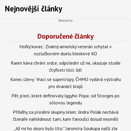
Nejnovější články
Doporučené články
Hořký konec: Známý americký veterán schytal v
rozlučkovém duelu bleskové KO
Ranní káva chrání srdce, odpolední už ne, ukazuje studie
čtyřiceti tisíc lidí
Konec úlevy: Vrací se supertropy, ČHMÚ vydává výstrahu
pro dvanáct krajů
Pět písní, které definovaly Iggyho Popa: od Stooges po
sólovou legendu
Příběhy za písněmi skupiny Jelen: Jindra Polák nechává
čtenáře nahlédnout tam, kam fanoušci dosud nesměli
„Až mi ho skoro bylo líto." Jaromíra Soukupa našli zle