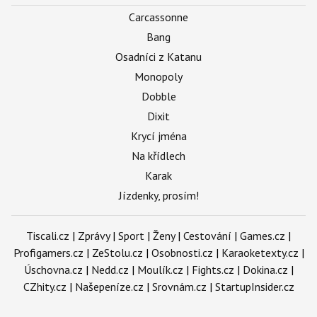
Carcassonne
Bang
Osadníci z Katanu
Monopoly
Dobble
Dixit
Krycí jména
Na křídlech
Karak
Jízdenky, prosím!
Tiscali.cz
|
Zprávy
|
Sport
|
Ženy
|
Cestování
|
Games.cz
|
Profigamers.cz
|
ZeStolu.cz
|
Osobnosti.cz
|
Karaoketexty.cz
|
Úschovna.cz
|
Nedd.cz
|
Moulík.cz
|
Fights.cz
|
Dokina.cz
|
CZhity.cz
|
Našepeníze.cz
|
Srovnám.cz
|
StartupInsider.cz