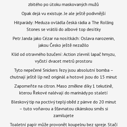
zbitého po útoku maskovaných mužů
Opak dejá vu existuje. Je ale ještě podivnější
Hitparády: Meduza ovládla česká rádia a The Rolling
Stones se vrátili do albové top desítky
Petr Janda jako Cézar na nosítkách: Oslava narozenin,
jakou Česko ještě nezažilo
Klid od otravného bzučení: Action zlevnil lapač hmyzu,
vyčistí dvacet metrů prostoru
Tyto nepečené Snickers řezy jsou absolutní bomba –
chutnají ještě líp než originál a hotové jsou do 15 minut
Zapomeňte na citron. Maso změkne díky 1 tekutině,
kterou Řekové nalévají do marinády po staletí
Bleskový tip na poctivý teplý oběd z pánve do 20 minut
– tuto voňavou a šťavnatou cikánskou směs si
zamilujete
Toaletní papír může provonět koupelnu bez spreje. Stačí