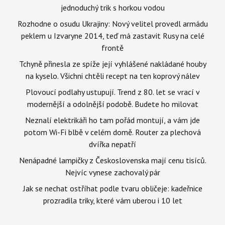
jednoduchý trik s horkou vodou
Rozhodne o osudu Ukrajiny: Nový velitel provedl armádu
peklem u Izvaryne 2014, teď má zastavit Rusy na celé
frontě
Tchyně přinesla ze spíže její vyhlášené nakládané houby
na kyselo. Všichni chtěli recept na ten koprový nálev
Plovoucí podlahy ustupují. Trend z 80. let se vrací v
modernější a odolnější podobě. Budete ho milovat
Neznalí elektrikáři ho tam pořád montují, a vám jde
potom Wi-Fi blbě v celém domě. Router za plechová
dvířka nepatří
Nenápadné lampičky z Československa mají cenu tisíců.
Nejvíc vynese zachovalý pár
Jak se nechat ostříhat podle tvaru obličeje: kadeřnice
prozradila triky, které vám uberou i 10 let