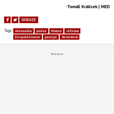
-
Tomáš Králícek | MED
DISKUZE
Tagy:
ekonomika
peníze
finance
reforma
Evropská komise
penzijní
důchodová