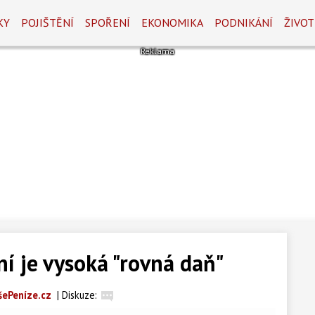
KY
POJIŠTĚNÍ
SPOŘENÍ
EKONOMIKA
PODNIKÁNÍ
ŽIVOT
í je vysoká "rovná daň"
šePeníze.cz
|
Diskuze: