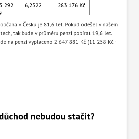
5 292
6,2522
283 176 Kč
č
občana v Česku je 81,6 let. Pokud odešel v našem
5 468
5,1052
283 176 Kč
ech, tak bude v průměru penzi pobírat 19,6 let.
č
de na penzi vyplaceno 2 647 881 Kč (11 258 Kč ∙
9 479
4,0757
283 176 Kč
č
2 366
3,4380
283 176 Kč
č
7 607
2,9012
283 176 Kč
 důchod nebudou stačit?
č
15 573
2,4502
283 176 Kč