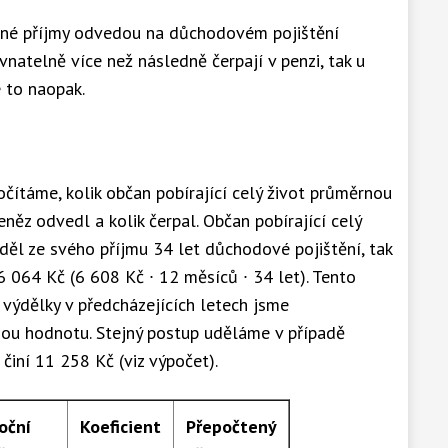
né příjmy odvedou na důchodovém pojištění
natelně více než následně čerpají v penzi, tak u
 to naopak.
čítáme, kolik občan pobírající celý život průměrnou
z odvedl a kolik čerpal. Občan pobírající celý
ěl ze svého příjmu 34 let důchodové pojištění, tak
 064 Kč (6 608 Kč ∙ 12 měsíců ∙ 34 let). Tento
výdělky v předcházejících letech jsme
ou hodnotu. Stejný postup uděláme v případě
iní 11 258 Kč (viz výpočet).
oční
Koeficient
Přepočtený