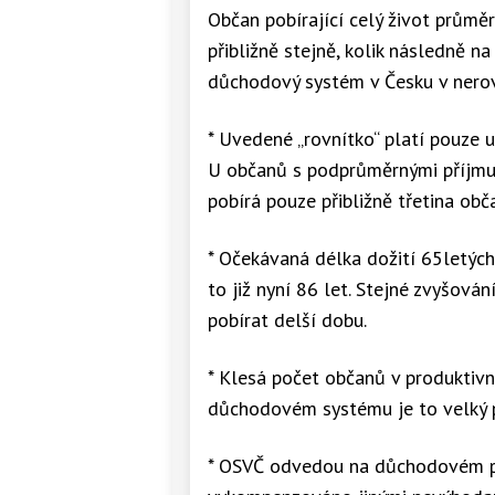
K
Občan pobírající celý život prů
přibližně stejně, kolik následně 
1997
1
důchodový systém v Česku v nero
K
* Uvedené „rovnítko“ platí pouze u
1998
1
U občanů s podprůměrnými příjmu
K
pobírá pouze přibližně třetina obč
1999
1
* Očekávaná délka dožití 65letých
K
to již nyní 86 let. Stejné zvyšov
pobírat delší dobu.
2000
1
K
* Klesá počet občanů v produktiv
důchodovém systému je to velký p
2001
1
K
* OSVČ odvedou na důchodovém po