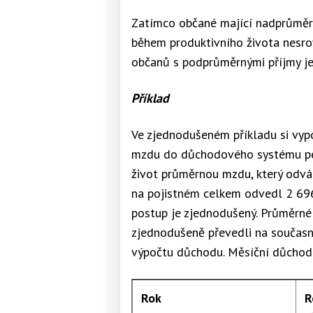
Zatímco občané mající nadprůměr
během produktivního života nesrov
občanů s podprůměrnými příjmy je
Příklad
Ve zjednodušeném příkladu si vypo
mzdu do důchodového systému peně
život průměrnou mzdu, který odvád
na pojistném celkem odvedl 2 696
postup je zjednodušený. Průměrné 
zjednodušeně převedli na současn
výpočtu důchodu. Měsíční důchod č
Rok
R