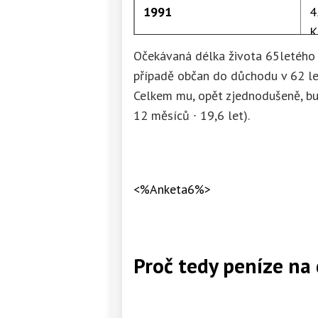
1991
4
K
Očekávaná délka života 65letého 
1992
5
případě občan do důchodu v 62 let
K
Celkem mu, opět zjednodušeně, bu
12 měsíců ∙ 19,6 let).
1993
6
K
1994
8
<%Anketa6%>
K
1995
9
Proč tedy peníze na
K
1996
1