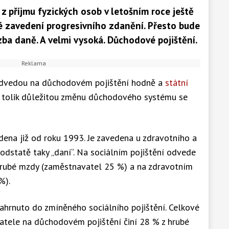
 příjmu fyzických osob v letošním roce ještě
né zavedení progresivního zdanění. Přesto bude
zba daně. A velmi vysoká. Důchodové pojištění.
odvedou na důchodovém pojištění hodně a
státní
a tolik důležitou změnu důchodového systému se
ena již od roku 1993. Je zavedena u zdravotního a
 podstatě taky „daní“. Na sociálním pojištění odvede
hrubé mzdy (zaměstnavatel 25 %) a na zdravotním
%).
ahrnuto do zmíněného sociálního pojištění. Celkové
tele na důchodovém pojištění činí 28 % z hrubé