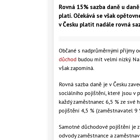
Rovná 15% sazba daně u daně z
platí. Očekává se však opětov
v Česku platit nadále rovná sa
Občané s nadprůměrnými příjmy 
důchod
budou mít velmi nízký. N
však zapomíná.
Rovná sazba daně je v Česku zaved
sociálního pojištění, které jsou v
každý zaměstnanec 6,5 % ze své 
pojištění 4,5 % (zaměstnavatel 9 
Samotné důchodové pojištění je z
odvody zaměstnance a zaměstnava