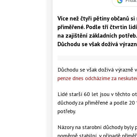
Přida
Více než čtyři pětiny občanů si
přiměřené. Podle tří čtvrtin l
na zajištění základních potřeb
Důchodu se však dožívá výrazně 
Důchodu se však dožívá výrazně víc
penze dnes odcházíme za neskute
Lidé starší 60 let jsou v těchto ot
důchody za přiměřené a podle 20 %
potřeby.
Názory na starobní důchody byly
poměrně stabilní, v případě přimě