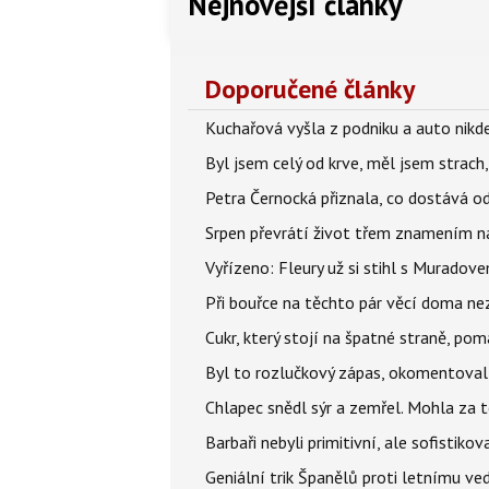
Nejnovější články
Doporučené články
Kuchařová vyšla z podniku a auto nikde.
Byl jsem celý od krve, měl jsem strach
Petra Černocká přiznala, co dostává o
Srpen převrátí život třem znamením na
Vyřízeno: Fleury už si stihl s Murado
Při bouřce na těchto pár věcí doma ne
Cukr, který stojí na špatné straně, pom
Byl to rozlučkový zápas, okomentova
Chlapec snědl sýr a zemřel. Mohla za t
Barbaři nebyli primitivní, ale sofistikov
Geniální trik Španělů proti letnímu ve