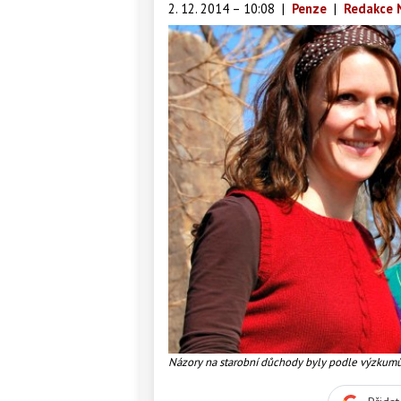
2. 12. 2014 – 10:08
|
Penze
|
Redakce 
Názory na starobní důchody byly podle výzku
stabilní, v případě přiměřenosti důchodů převažo