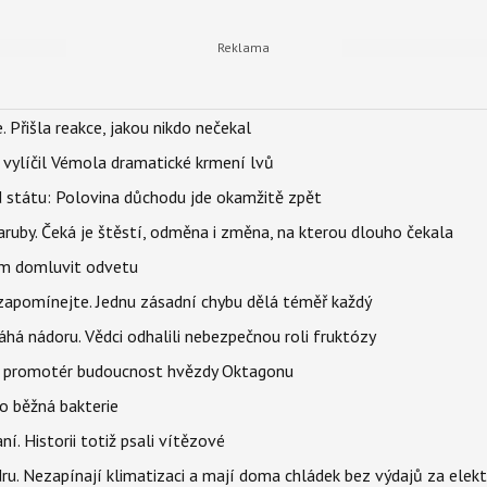
 Přišla reakce, jakou nikdo nečekal
, vylíčil Vémola dramatické krmení lvů
d státu: Polovina důchodu jde okamžitě zpět
ruby. Čeká je štěstí, odměna i změna, na kterou dlouho čekala
vem domluvit odvetu
zapomínejte. Jednu zásadní chybu dělá téměř každý
áhá nádoru. Vědci odhalili nebezpečnou roli fruktózy
l promotér budoucnost hvězdy Oktagonu
o běžná bakterie
aní. Historii totiž psali vítězové
dru. Nezapínají klimatizaci a mají doma chládek bez výdajů za elekt