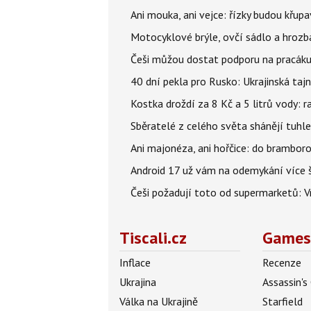
Ani mouka, ani vejce: řízky budou křupa
Motocyklové brýle, ovčí sádlo a hrozb
Češi můžou dostat podporu na pracáku k
40 dní pekla pro Rusko: Ukrajinská tajn
Kostka droždí za 8 Kč a 5 litrů vody: ra
Sběratelé z celého světa shánějí tuhle 
Ani majonéza, ani hořčice: do brambor
Android 17 už vám na odemykání více ša
Češi požadují toto od supermarketů: 
Tiscali.cz
Games
Inflace
Recenze
Ukrajina
Assassin's
Válka na Ukrajině
Starfield