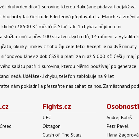
vé i druhý den díky 1 surovině, kterou Rakušané přidávají odjakživa
a hluchoty. Jak Gertrude Ederleová přeplavala La Manche a změnila
lidně i 38500 Kč měsíčně. Stačí ale 1 chyba a přijdou o ni
á služba zničila přes 100 strategických cílů, 14 rafinerií a vyřadil
jčata, okurky i mrkev z toho žijí celé léto. Recept je na dvě minuty
sifonovou láhev z dob ČSSR a platí za ni až 5 000 Kč. Češi ji mají 
ového salátu patří 1 surovina, kterou Němci používají po generace
ncí nedá. Uděláte-li chybu, telefon zablokuje na 9 let
Vraťte nám pokladní a přestaňte nás tahat za nos. Zaměstnanci po
.cz
Fights.cz
Osobnosti
UFC
Andrej Babiš
 Creed
Oktagon
Petr Pavel
Clash of The Stars
Hana Zagorová