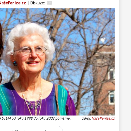
NašePeníze.cz
|
Diskuze:
mů STEM od roku 1998 do roku 2002 poměrně
zdroj:
NašePeníze.cz
valy kritické postoje, Foto:SXC