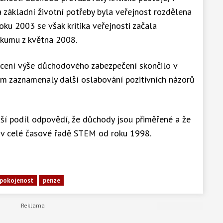
základní životní potřeby byla veřejnost rozdělena
ku 2003 se však kritika veřejnosti začala
ýzkumu z května 2008.
nocení výše důchodového zabezpečení skončilo v
um zaznamenaly další oslabování pozitivních názorů
žší podíl odpovědí, že důchody jsou přiměřené a že
, v celé časové řadě STEM od roku 1998.
pokojenost
penze