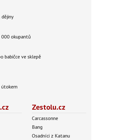
 dějiny
a 5 000 okupantů
po babičce ve sklepě
d útokem
.cz
Zestolu.cz
Carcassonne
Bang
Osadníci z Katanu