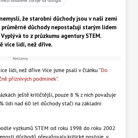
t mezi oblíbené zdroje na Googlu
 nemyslí, že starobní důchody jsou v naší zemi
idí průměrné důchody nepostačují starým lidem
. Vyplývá to z průzkumu agentury STEM.
více lidí, než dříve.
e lidí, než dříve. Více jsme psali v článku "
Do
čně příznivých podmínek
".
ázkách ještě kritičtější, pouze 8 % z nich považuje
 lidí nad 60 let důchody stačí na základní
 podle výzkumů STEM od roku 1998 do roku 2002
řenosti důchodů převažovaly kritické postoje, v