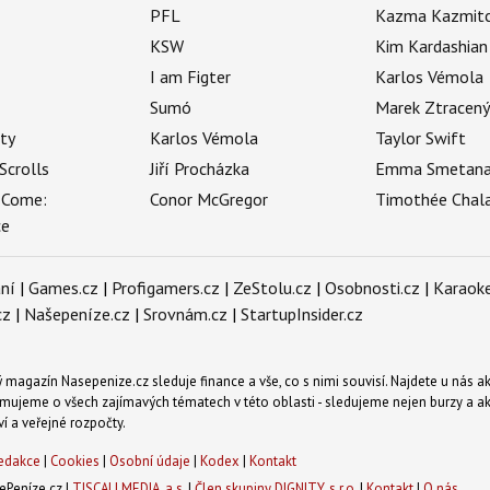
PFL
Kazma Kazmit
KSW
Kim Kardashian
I am Figter
Karlos Vémola
Sumó
Marek Ztracen
uty
Karlos Vémola
Taylor Swift
Scrolls
Jiří Procházka
Emma Smetan
 Come:
Conor McGregor
Timothée Chal
ce
ní
|
Games.cz
|
Profigamers.cz
|
ZeStolu.cz
|
Osobnosti.cz
|
Karaoke
cz
|
Našepeníze.cz
|
Srovnám.cz
|
StartupInsider.cz
magazín Nasepenize.cz sleduje finance a vše, co s nimi souvisí. Najdete u nás ak
mujeme o všech zajímavých tématech v této oblasti - sledujeme nejen burzy a akci
ví a veřejné rozpočty.
edakce
|
Cookies
|
Osobní údaje
|
Kodex
|
Kontakt
Peníze.cz |
TISCALI MEDIA, a.s.
|
Člen skupiny DIGNITY, s.r.o.
|
Kontakt
|
O nás