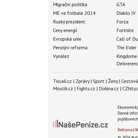
Migrační politika
GTA
ME ve fotbale 2024
Diablo IV
Ruský prezident
Forza
Ceny energií
Fortnite
Evropská unie
Call of D
Penzijní reforma
The Elder 
Vynález
Kingdome
Deliveren
Tiscali.cz
|
Zprávy
|
Sport
|
Ženy
|
Cestová
Moulík.cz
|
Fights.cz
|
Dokina.cz
|
CZhity.
Ekonomický 
Denně infor
pojišťovnict
Reklama
|
R
© 2026 Naše