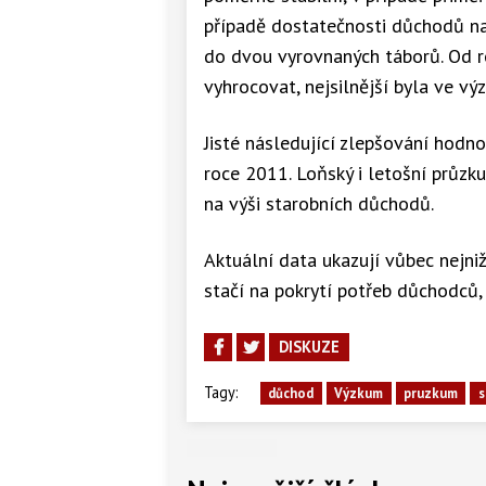
případě dostatečnosti důchodů na 
do dvou vyrovnaných táborů. Od ro
vyhrocovat, nejsilnější byla ve v
Jisté následující zlepšování hod
roce 2011. Loňský i letošní průzk
na výši starobních důchodů.
Aktuální data ukazují vůbec nejni
stačí na pokrytí potřeb důchodců
DISKUZE
Tagy:
důchod
Výzkum
pruzkum
s