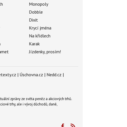
ch
Monopoly
Dobble
Dixit
ý
Krycí jména
Na křídlech
a
Karak
amet
Jízdenky, prosím!
texty.cz
|
Úschovna.cz
|
Nedd.cz
|
tuální zprávy ze světa peněz a akciových trhů.
ové trhy, ale i vývoj důchodů, daně,