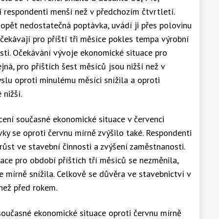
í respondenti menší než v předchozím čtvrtletí.
 opět nedostatečná poptávka, uvádí ji přes polovinu
ekávají pro příští tři měsíce pokles tempa výrobní
sti. Očekávání vývoje ekonomické situace pro
jná, pro příštích šest měsíců jsou nižší než v
slu oproti minulému měsíci snížila a oproti
nižší.
cení současné ekonomické situace v červenci
ky se oproti červnu mírně zvýšilo také. Respondenti
růst ve stavební činnosti a zvýšení zaměstnanosti.
ce pro období příštích tří měsíců se nezměnila,
e mírně snížila. Celkově se důvěra ve stavebnictví v
í než před rokem.
oučasné ekonomické situace oproti červnu mírně