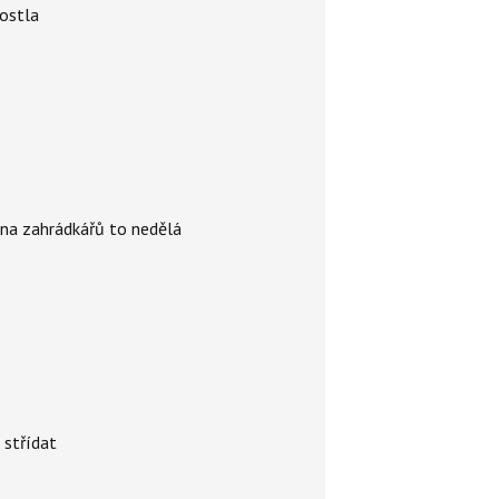
rostla
ina zahrádkářů to nedělá
 střídat