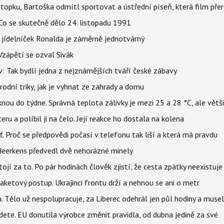
topku, Bartoška odmítl sportovat a ústřední píseň, která film pře
Co se skutečně dělo 24. listopadu 1991
 jídelníček Ronalda je záměrně jednotvárný
Vzápětí se ozval Sivák
 Tak bydlí jedna z nejznámějších tváří české zábavy
rodní triky, jak je vyhnat ze zahrady a domu
ou do týdne. Správná teplota zálivky je mezi 25 a 28 °C, ale větš
u a políbil ji na čelo. Její reakce ho dostala na kolena
šť. Proč se předpovědi počasí v telefonu tak liší a která má pravdu
Heerkens předvedl dvě nehorázné minely
tojí za to. Po pár hodinách člověk zjistí, že cesta zpátky neexistuje
aketový postup. Ukrajinci frontu drží a nehnou se ani o metr
a. Tělo už nespolupracuje, za Liberec odehrál jen půl hodiny a musel
dete. EU donutila výrobce změnit pravidla, od dubna jedině za své