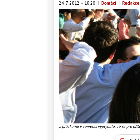
24. 7. 2012 – 10:20
|
Domácí
|
Redakce
Z průzkumu v červenci vyplynulo, že se pro příš
ze zhoršení celkové ekonomické situace i ze zhor