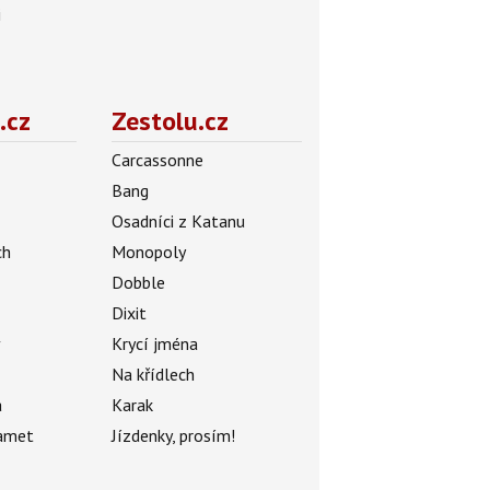
i
.cz
Zestolu.cz
Carcassonne
Bang
Osadníci z Katanu
ch
Monopoly
Dobble
Dixit
ý
Krycí jména
Na křídlech
a
Karak
amet
Jízdenky, prosím!