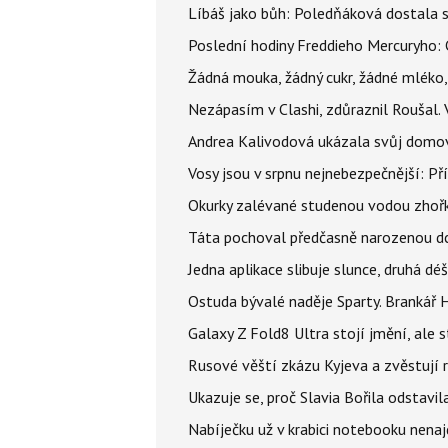
Líbáš jako bůh: Poledňáková dostala s
Poslední hodiny Freddieho Mercuryho: 
Žádná mouka, žádný cukr, žádné mléko,
Nezápasím v Clashi, zdůraznil Roušal. 
Andrea Kalivodová ukázala svůj domov:
Vosy jsou v srpnu nejnebezpečnější: Pří
Okurky zalévané studenou vodou zhořkn
Táta pochoval předčasně narozenou dcer
Jedna aplikace slibuje slunce, druhá dé
Ostuda bývalé naděje Sparty. Brankář 
Galaxy Z Fold8 Ultra stojí jmění, ale s
Rusové věští zkázu Kyjeva a zvěstují r
Ukazuje se, proč Slavia Bořila odstavil
Nabíječku už v krabici notebooku nenaj