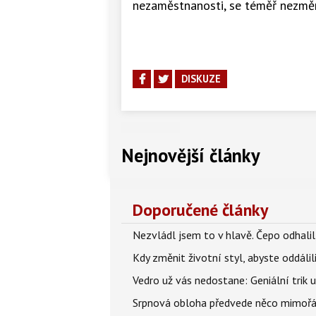
nezaměstnanosti, se téměř nezměnil
DISKUZE
Nejnovější články
Doporučené články
Nezvládl jsem to v hlavě. Čepo odhal
Kdy změnit životní styl, abyste oddáli
Vedro už vás nedostane: Geniální trik 
Srpnová obloha předvede něco mimořád