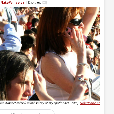
 NašePeníze.cz
|
Diskuze:
tích dvanáct měsíců mírně snížily obavy spotřebitelů
zdroj:
NašePeníze.cz
šení jejich vlastní finanční situace. Foto:SXC