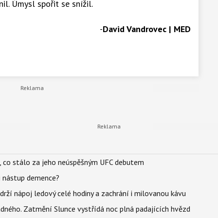
. Úmysl spořit se snížil.
-
David Vandrovec | MED
il, co stálo za jeho neúspěšným UFC debutem
li nástup demence?
udrží nápoj ledový celé hodiny a zachrání i milovanou kávu
ného. Zatmění Slunce vystřídá noc plná padajících hvězd