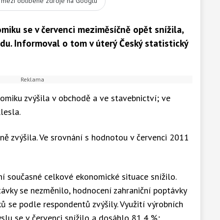
t mezi oblíbené zdroje na Googlu
miku se v červenci meziměsíčně opět snížila,
du. Informoval o tom v úterý Český statistický
omiku zvýšila v obchodě a ve stavebnictví; ve
lesla.
ě zvýšila. Ve srovnání s hodnotou v červenci 2011
í současné celkové ekonomické situace snížilo.
vky se nezměnilo, hodnocení zahraniční poptávky
ů se podle respondentů zvýšily. Využití výrobních
lu se v červenci snížilo a dosáhlo 81,4 %;