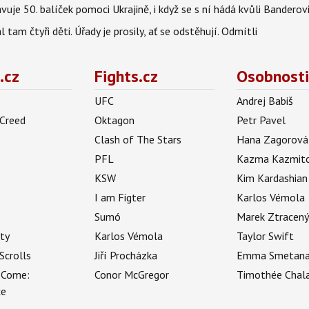
uje 50. balíček pomoci Ukrajině, i když se s ní hádá kvůli Banderov
l tam čtyři děti. Úřady je prosily, ať se odstěhují. Odmítli
.cz
Fights.cz
Osobnosti
UFC
Andrej Babiš
 Creed
Oktagon
Petr Pavel
Clash of The Stars
Hana Zagorová
PFL
Kazma Kazmit
KSW
Kim Kardashian
I am Figter
Karlos Vémola
Sumó
Marek Ztracen
uty
Karlos Vémola
Taylor Swift
Scrolls
Jiří Procházka
Emma Smetan
 Come:
Conor McGregor
Timothée Chal
ce