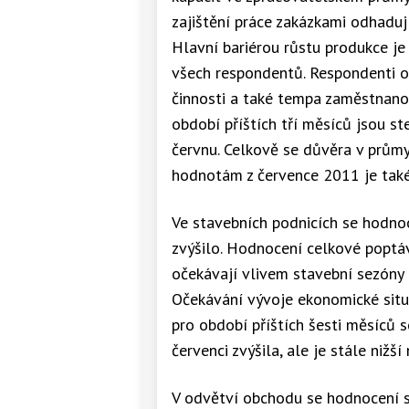
zajištění práce zakázkami odhaduj
Hlavní bariérou růstu produkce je
všech respondentů. Respondenti oč
činnosti a také tempa zaměstnano
období příštích tří měsíců jsou ste
červnu. Celkově se důvěra v průmy
hodnotám z července 2011 je také 
Ve stavebních podnicích se hodno
zvýšilo. Hodnocení celkové poptáv
očekávají vlivem stavební sezóny 
Očekávání vývoje ekonomické situa
pro období příštích šesti měsíců s
červenci zvýšila, ale je stále nižš
V odvětví obchodu se hodnocení s