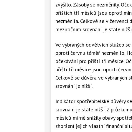
zvýšilo. Zásoby se nezměnily. Oče
příštích tří měsíců jsou oproti mi
nezměnila. Celkově se v červenci 
meziročním srovnání je stále nižší
Ve vybraných odvětvích služeb se
oproti červnu téměř nezměnilo. Hod
očekávání pro příští tři měsíce. 
příští tři měsíce jsou oproti červn
Celkově se důvěra ve vybraných sl
srovnání je nižší.
Indikátor spotřebitelské důvěry se
srovnání je stále nižší. Z průzkum
měsíců mírně snížily obavy spotře
zhoršení jejich vlastní finanční si