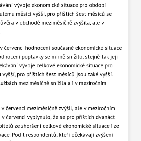
kávání vývoje ekonomické situace pro období
nulému měsíci vyšší, pro příštích šest měsíců se
důvěra v obchodě meziměsíčně zvýšila, ale v
.
 v červenci hodnocení současné ekonomické situace
nocení poptávky se mírně snížilo, stejně tak její
Očekávání vývoje celkové ekonomické situace pro
u vyšší, pro příštích šest měsíců jsou také vyšší.
užbách meziměsíčně snížila a i v meziročním
 v červenci meziměsíčně zvýšil, ale v meziročním
u v červenci vyplynulo, že se pro příštích dvanáct
bitelů ze zhoršení celkové ekonomické situace i ze
tuace. Podíl respondentů, kteří očekávají zvýšení