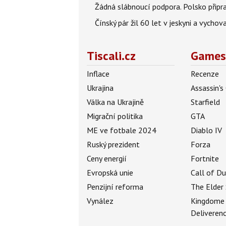
Žádná slábnoucí podpora. Polsko připrav
Čínský pár žil 60 let v jeskyni a vychova
Tiscali.cz
Games
Inflace
Recenze
Ukrajina
Assassin's
Válka na Ukrajině
Starfield
Migrační politika
GTA
ME ve fotbale 2024
Diablo IV
Ruský prezident
Forza
Ceny energií
Fortnite
Evropská unie
Call of D
Penzijní reforma
The Elder 
Vynález
Kingdome
Deliveren