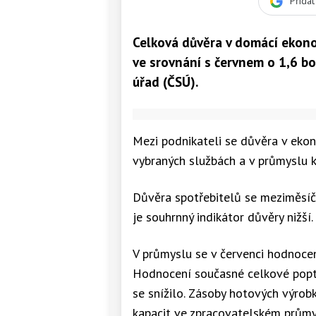
Přida
Celková důvěra v domácí ekono
ve srovnání s červnem o 1,6 bo
úřad (ČSÚ).
Mezi podnikateli se důvěra v ekon
vybraných službách a v průmyslu k
Důvěra spotřebitelů se meziměsíčn
je souhrnný indikátor důvěry nižší.
V průmyslu se v červenci hodnocen
Hodnocení současné celkové poptá
se snížilo. Zásoby hotových výrobk
kapacit ve zpracovatelském průmys