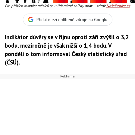
Pro příštích dvanáct měsíců se u lidí mírně snížily obavy
zdroj:
NašePeníze.cz
ze zhoršení celkové ekonomické situace i jejich vlastní
finanční situace, Foto:SXC
Přidat mezi oblíbené zdroje na Googlu
Indikátor důvěry se v říjnu oproti září zvýšil o 3,2
bodu, meziročně je však nižší o 1,4 bodu. V
pondělí o tom informoval Český statistický úřad
(ČSÚ).