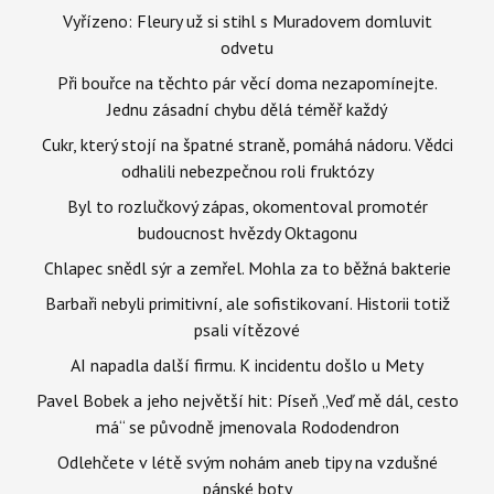
Vyřízeno: Fleury už si stihl s Muradovem domluvit
odvetu
Při bouřce na těchto pár věcí doma nezapomínejte.
Jednu zásadní chybu dělá téměř každý
Cukr, který stojí na špatné straně, pomáhá nádoru. Vědci
odhalili nebezpečnou roli fruktózy
Byl to rozlučkový zápas, okomentoval promotér
budoucnost hvězdy Oktagonu
Chlapec snědl sýr a zemřel. Mohla za to běžná bakterie
Barbaři nebyli primitivní, ale sofistikovaní. Historii totiž
psali vítězové
AI napadla další firmu. K incidentu došlo u Mety
Pavel Bobek a jeho největší hit: Píseň „Veď mě dál, cesto
má“ se původně jmenovala Rododendron
Odlehčete v létě svým nohám aneb tipy na vzdušné
pánské boty