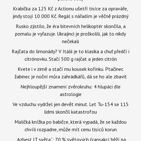
Krabička za 125 Kč z Actionu ušetří tisíce za opraváře,
jindy stojí 10 000 Kč. Regál s nářadím je věčně prázdný
Rusko zjistilo, že éra bitevních helikoptér skončila, a
pomalu je vyřazuje. Ukrajinci je proškolili, jak to nikdy
nečekali
Rajčata do limonády? V Itálii je to klasika a chuť předčí i
citrónovku. Stačí 500 g rajčat a jeden citrón
Kvete i v zimě a stačí mu kousek kořínku. Ptačinec
žabinec je noční můra zahrádkářů, dá se ho ale zbavit
Nejhloupější znamení zvěrokruhu: 4 hlupáci dle
astrologie
Ve vzduchu vydržel jen devět minut. Let Tu-154 se 115
lidmi skončil katastrofou
Maličká knížka po babičce, která vypadá, že se každou
chvíli rozpadne, může mít cenu tisíců korun
„Azbest IT světa“: 70 % světových transakcí běží na