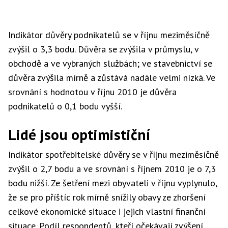
Indikátor důvěry podnikatelů se v říjnu meziměsíčně
zvýšil o 3,3 bodu. Důvěra se zvýšila v průmyslu, v
obchodě a ve vybraných službách; ve stavebnictví se
důvěra zvýšila mírně a zůstává nadále velmi nízká. Ve
srovnání s hodnotou v říjnu 2010 je důvěra
podnikatelů o 0,1 bodu vyšší.
Lidé jsou optimističní
Indikátor spotřebitelské důvěry se v říjnu meziměsíčně
zvýšil o 2,7 bodu a ve srovnání s říjnem 2010 je o 7,3
bodu nižší. Ze šetření mezi obyvateli v říjnu vyplynulo,
že se pro příštíc rok mírně snížily obavy ze zhoršení
celkové ekonomické situace i jejich vlastní finanční
situace. Podíl respondentů, kteří očekávají zvýšení