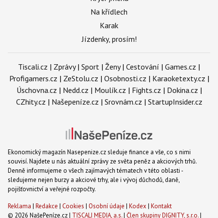
Na křídlech
Karak
Jízdenky, prosím!
Tiscali.cz
|
Zprávy
|
Sport
|
Ženy
|
Cestování
|
Games.cz
|
Profigamers.cz
|
ZeStolu.cz
|
Osobnosti.cz
|
Karaoketexty.cz
|
Úschovna.cz
|
Nedd.cz
|
Moulík.cz
|
Fights.cz
|
Dokina.cz
|
CZhity.cz
|
Našepeníze.cz
|
Srovnám.cz
|
StartupInsider.cz
Ekonomický magazín Nasepenize.cz sleduje finance a vše, co s nimi
souvisí. Najdete u nás aktuální zprávy ze světa peněz a akciových trhů.
Denně informujeme o všech zajímavých tématech v této oblasti -
sledujeme nejen burzy a akciové trhy, ale i vývoj důchodů, daně,
pojišťovnictví a veřejné rozpočty.
Reklama
|
Redakce
|
Cookies
|
Osobní údaje
|
Kodex
|
Kontakt
© 2026 NašePeníze.cz |
TISCALI MEDIA, a.s.
|
Člen skupiny DIGNITY, s.r.o.
|