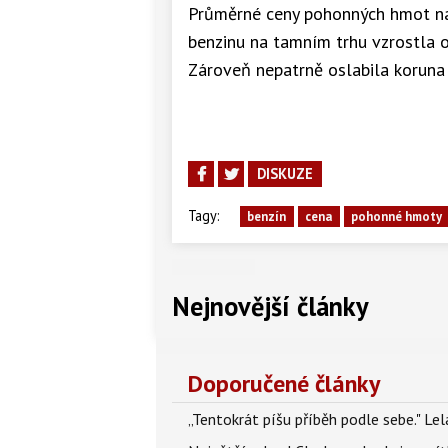
Průměrné ceny pohonných hmot na 
benzinu na tamním trhu vzrostla o
Zároveň nepatrně oslabila koruna 
DISKUZE
Tagy:
benzín
cena
pohonné hmoty
Nejnovější články
Doporučené články
„Tentokrát píšu příběh podle sebe." Le