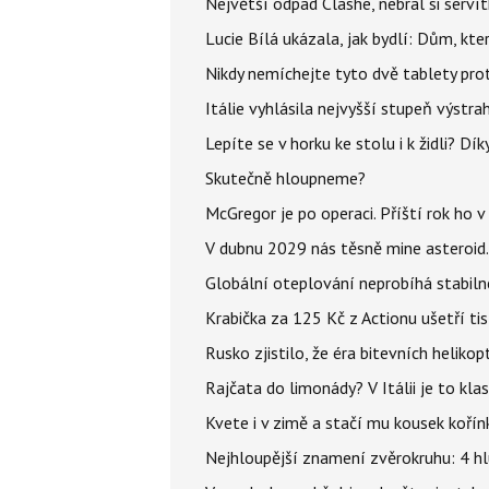
Největší odpad Clashe, nebral si serví
Lucie Bílá ukázala, jak bydlí: Dům, kter
Nikdy nemíchejte tyto dvě tablety pro
Itálie vyhlásila nejvyšší stupeň výstr
Lepíte se v horku ke stolu i k židli? D
Skutečně hloupneme?
McGregor je po operaci. Příští rok ho 
V dubnu 2029 nás těsně mine asteroid.
Globální oteplování neprobíhá stabilně.
Krabička za 125 Kč z Actionu ušetří tis
Rusko zjistilo, že éra bitevních helikopt
Rajčata do limonády? V Itálii je to klas
Kvete i v zimě a stačí mu kousek kořín
Nejhloupější znamení zvěrokruhu: 4 hl