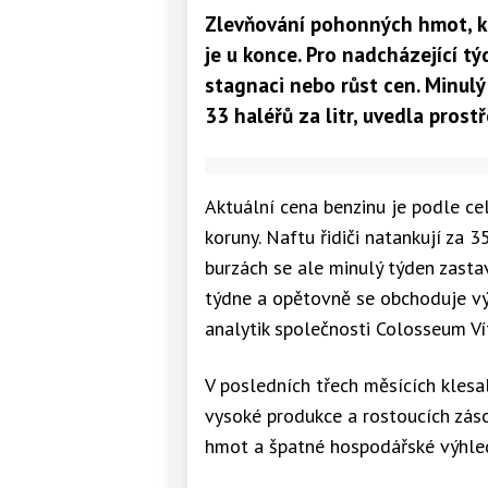
Zlevňování pohonných hmot, kt
je u konce. Pro nadcházející tý
stagnaci nebo růst cen. Minulý
33 haléřů za litr, uvedla pros
Aktuální cena benzinu je podle ce
koruny. Naftu řidiči natankují za 3
burzách se ale minulý týden zasta
týdne a opětovně se obchoduje výr
analytik společnosti Colosseum Vít
V posledních třech měsících kles
vysoké produkce a rostoucích zás
hmot a špatné hospodářské výhled