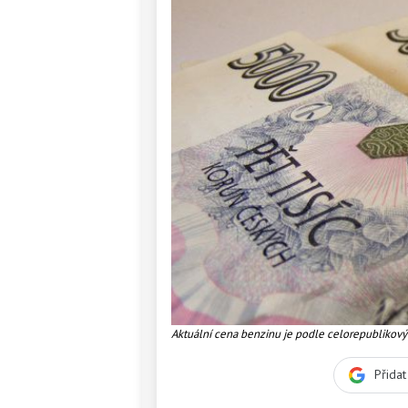
Aktuální cena benzinu je podle celorepublikovýc
řidiči natankují za 35,11 koruny za litr. Foto:SXC
Přida