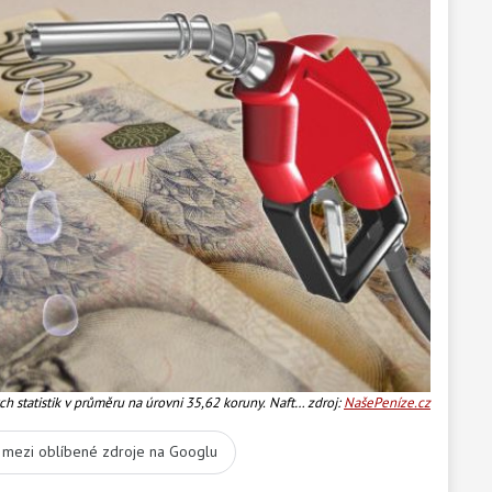
h statistik v průměru na úrovni 35,62 koruny. Naftu
zdroj:
NašePeníze.cz
t mezi oblíbené zdroje na Googlu