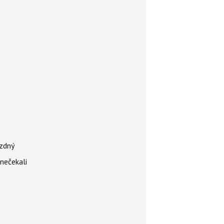
ázdný
 nečekali