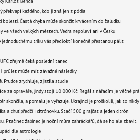
tky Karlos Benda
ý překvapí každého, kdo ji zná jen z pódia
ti bolesti. Častá chyba může skončit krvácením do žaludku
ahy ve všech velkých městech. Vedra nepoleví ani v Česku
íky jednoduchému triku vás předloktí konečně přestanou pálit
v UFC zřejmě čeká poslední tanec
 I průlet může mít závažné následky
 Prudce zrychluje, zjistila studie
íce za opraváře, jindy stojí 10 000 Kč. Regál s nářadím je věčně pr
ér skončila, a pomalu je vyřazuje. Ukrajinci je proškolili, jak to nikdy
ika a chuť předčí i citrónovku. Stačí 500 g rajčat a jeden citrón
ku. Ptačinec žabinec je noční můra zahrádkářů, dá se ho ale zbavit
upáci dle astrologie