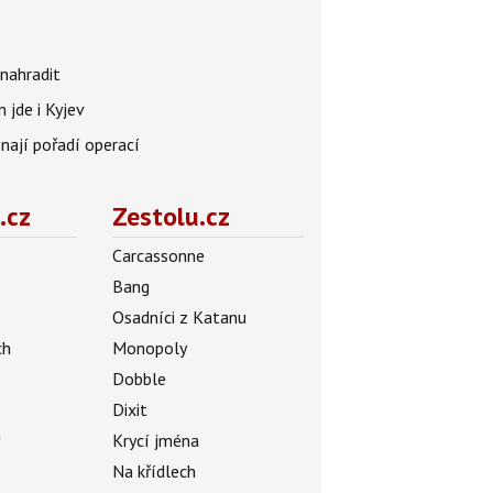
nahradit
 jde i Kyjev
znají pořadí operací
.cz
Zestolu.cz
Carcassonne
Bang
Osadníci z Katanu
ch
Monopoly
Dobble
Dixit
ý
Krycí jména
Na křídlech