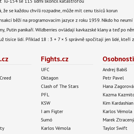
et Tu-154 se 115 lidmi skončil katastrofou
á, že se každou chvíli rozpadne, může mít cenu tisíců korun
nsakcí běží na programovacím jazyce z roku 1959. Nikdo ho neumí 
ny, Putin panikaří. Wildberries ovládají kavkazské klany a teď po něm
isíce lidí. Příklad 18 : 3 + 7 × 5 správně spočítají jen lidé, kteří 
.cz
Fights.cz
Osobnosti
UFC
Andrej Babiš
 Creed
Oktagon
Petr Pavel
Clash of The Stars
Hana Zagorová
PFL
Kazma Kazmit
KSW
Kim Kardashian
I am Figter
Karlos Vémola
Sumó
Marek Ztracen
uty
Karlos Vémola
Taylor Swift