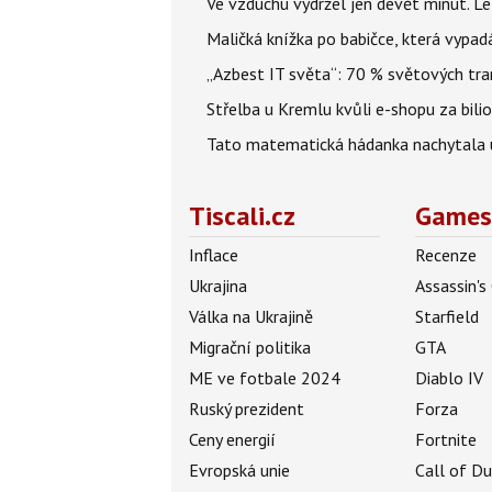
Ve vzduchu vydržel jen devět minut. L
Maličká knížka po babičce, která vypad
„Azbest IT světa“: 70 % světových tra
Střelba u Kremlu kvůli e-shopu za bilio
Tato matematická hádanka nachytala už t
Tiscali.cz
Games
Inflace
Recenze
Ukrajina
Assassin's
Válka na Ukrajině
Starfield
Migrační politika
GTA
ME ve fotbale 2024
Diablo IV
Ruský prezident
Forza
Ceny energií
Fortnite
Evropská unie
Call of D