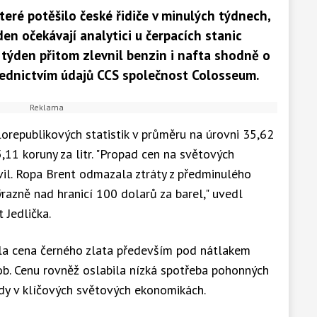
eré potěšilo české řidiče v minulých týdnech,
den očekávají analytici u čerpacích stanic
 týden přitom zlevnil benzin i nafta shodně o
třednictvím údajů CCS společnost Colosseum.
lorepublikových statistik v průměru na úrovni 35,62
5,11 koruny za litr. "Propad cen na světových
vil. Ropa Brent odmazala ztráty z předminulého
azně nad hranicí 100 dolarů za barel," uvedl
 Jedlička.
ala cena černého zlata především pod nátlakem
ob. Cenu rovněž oslabila nízká spotřeba pohonných
y v klíčových světových ekonomikách.