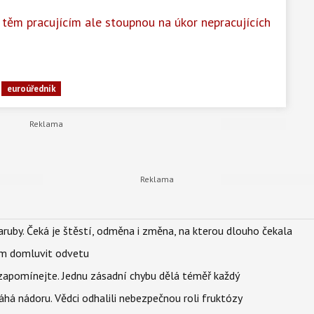
 těm pracujícím ale stoupnou na úkor nepracujících
euroúředník
ruby. Čeká je štěstí, odměna i změna, na kterou dlouho čekala
vem domluvit odvetu
zapomínejte. Jednu zásadní chybu dělá téměř každý
áhá nádoru. Vědci odhalili nebezpečnou roli fruktózy