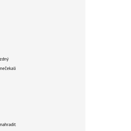
ázdný
 nečekali
nahradit