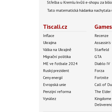
Střelba u Kremlu kvůli e-shopu za bilio
Tato matematická hádanka nachytala už t
Tiscali.cz
Games
Inflace
Recenze
Ukrajina
Assassin's
Válka na Ukrajině
Starfield
Migrační politika
GTA
ME ve fotbale 2024
Diablo IV
Ruský prezident
Forza
Ceny energií
Fortnite
Evropská unie
Call of D
Penzijní reforma
The Elder 
Vynález
Kingdome
Deliveren