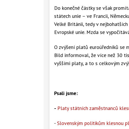
Do konečné částky se však promít
státech unie – ve Francii, Německ
Velké Británii, tedy v nejbohatší
Evropské unie. Mzda se vypočítává
O zvýšení platů euroúředníků se m
Bild informoval, že více než 30 t
vyššími platy, a to s celkovým zv
Psali jsme:
-
Platy státních zaměstnanců kles
-
Slovenským politikům klesnou pl