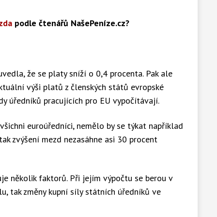
zda
podle čtenářů NašePeníze.cz?
vedla, že se platy sníží o 0,4 procenta. Pak ale
ktuální výši platů z členských států evropské
y úředníků pracujících pro EU vypočítávají.
všichni euroúředníci, nemělo by se týkat například
 tak zvýšení mezd nezasáhne asi 30 procent
e několik faktorů. Při jejím výpočtu se berou v
lu, tak změny kupní síly státních úředníků ve