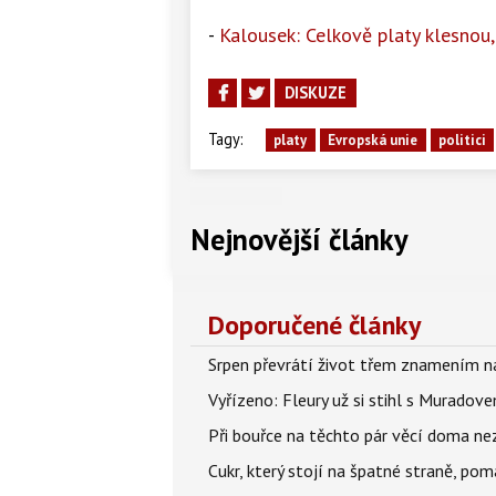
-
Kalousek: Celkově platy klesnou,
DISKUZE
Tagy:
platy
Evropská unie
politici
Nejnovější články
Doporučené články
Srpen převrátí život třem znamením na
Vyřízeno: Fleury už si stihl s Murado
Při bouřce na těchto pár věcí doma ne
Cukr, který stojí na špatné straně, pom