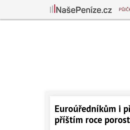
PŮJČ
Euroúředníkům i př
příštím roce poros