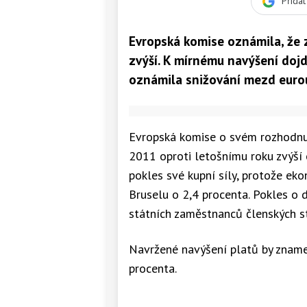
Přida
Evropská komise oznámila, že 
zvýší. K mírnému navýšení dojd
oznámila snižování mezd euroúř
Evropská komise o svém rozhodnut
2011 oproti letošnímu roku zvýší 
pokles své kupní síly, protože ek
Bruselu o 2,4 procenta. Pokles o 
státních zaměstnanců členských s
Navržené navýšení platů by znam
procenta.