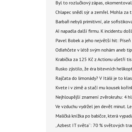
Byl to rozlučkový zápas, okomentova
Chlapec snědl sýr a zemřel. Mohla za t
Barbaři nebyli primitivní, ale sofistikov
AI napadla další firmu. K incidentu doš
Pavel Bobek a jeho největší hit: Pís
Odlehčete v létě svým nohám aneb tip
Krabička za 125 Kč z Actionu ušetří tis
Rusko zjistilo, že éra bitevních helikopt
Rajčata do limonády? V Itálii je to klas
Kvete i v zimě a stačí mu kousek kořín
Nejhloupější znamení zvěrokruhu: 4 hl
Ve vzduchu vydržel jen devět minut. L
Maličká knížka po babičce, která vypad
„Azbest IT světa“: 70 % světových tra