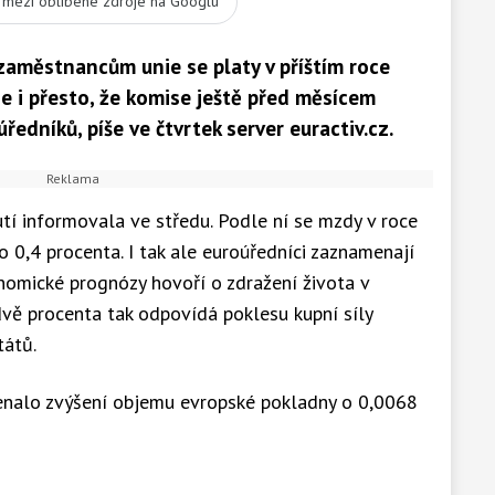
t mezi oblíbené zdroje na Googlu
zaměstnancům unie se platy v příštím roce
e i přesto, že komise ještě před měsícem
edníků, píše ve čtvrtek server euractiv.cz.
í informovala ve středu. Podle ní se mzdy v roce
o 0,4 procenta. I tak ale euroúředníci zaznamenají
onomické prognózy hovoří o zdražení života v
dvě procenta tak odpovídá poklesu kupní síly
tátů.
enalo zvýšení objemu evropské pokladny o 0,0068