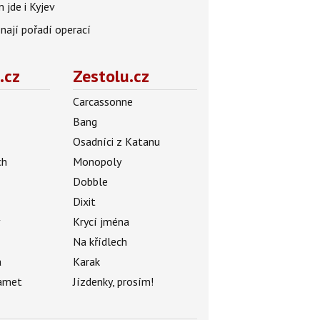
 jde i Kyjev
znají pořadí operací
.cz
Zestolu.cz
Carcassonne
Bang
Osadníci z Katanu
ch
Monopoly
Dobble
Dixit
ý
Krycí jména
Na křídlech
a
Karak
amet
Jízdenky, prosím!