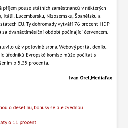
á příjem pouze státních zaměstnanců v některých
u, Itálii, Lucembursku, Nizozemsku, Španělsku a
ch státech EU. Ty dohromady vytváří 76 procent HDP
 za dvanáctiměsíční období počínající červencem.
luvilo už v polovině srpna. Webový portál deníku
isíc úředníků Evropské komise může počítat s
ýšením o 5,35 procenta.
-
Ivan Orel,Mediafax
nou o desetinu, bonusy se ale zvednou
aty o 11 procent