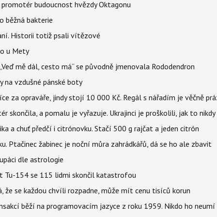
l promotér budoucnost hvězdy Oktagonu
o běžná bakterie
aní. Historii totiž psali vítězové
lo u Mety
eň „Veď mě dál, cesto má“ se původně jmenovala Rododendron
y na vzdušné pánské boty
íce za opraváře, jindy stojí 10 000 Kč. Regál s nářadím je věčně pr
ér skončila, a pomalu je vyřazuje. Ukrajinci je proškolili, jak to nikdy
ika a chuť předčí i citrónovku. Stačí 500 g rajčat a jeden citrón
ku. Ptačinec žabinec je noční můra zahrádkářů, dá se ho ale zbavit
upáci dle astrologie
et Tu-154 se 115 lidmi skončil katastrofou
á, že se každou chvíli rozpadne, může mít cenu tisíců korun
nsakcí běží na programovacím jazyce z roku 1959. Nikdo ho neumí 