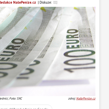
Redakce NašePeníze.cz
|
Diskuze:
edníci, Foto: SXC
zdroj:
NašePeníze.cz