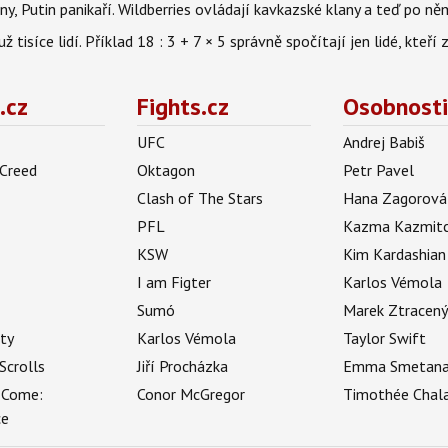
ny, Putin panikaří. Wildberries ovládají kavkazské klany a teď po něm
isíce lidí. Příklad 18 : 3 + 7 × 5 správně spočítají jen lidé, kteří 
.cz
Fights.cz
Osobnosti
UFC
Andrej Babiš
 Creed
Oktagon
Petr Pavel
Clash of The Stars
Hana Zagorová
PFL
Kazma Kazmit
KSW
Kim Kardashian
I am Figter
Karlos Vémola
Sumó
Marek Ztracen
uty
Karlos Vémola
Taylor Swift
Scrolls
Jiří Procházka
Emma Smetan
 Come:
Conor McGregor
Timothée Chal
ce