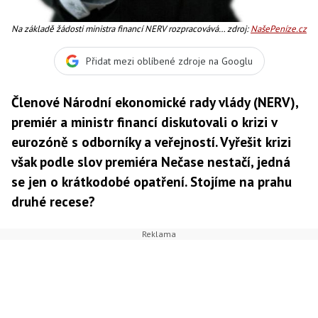
Na základě žádosti ministra financí NERV rozpracovává
zdroj:
NašePeníze.cz
několik scénářů vývoje veřejných financí včetně toho
katastrofického, Foto:SXC
Přidat mezi oblíbené zdroje na Googlu
Členové Národní ekonomické rady vlády (NERV),
premiér a ministr financí diskutovali o krizi v
eurozóně s odborníky a veřejností. Vyřešit krizi
však podle slov premiéra Nečase nestačí, jedná
se jen o krátkodobé opatření. Stojíme na prahu
druhé recese?