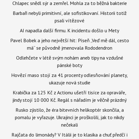
Chlapec snědl sýr a zemřel. Mohla za to běžná bakterie
Barbaři nebyli primitivní, ale sofistikovaní. Historii totiž
psali vítězové
AI napadla další firmu. K incidentu došlo u Mety
Pavel Bobek a jeho největší hit: Píseň „Veď mě dál, cesto
má“ se původně jmenovala Rododendron
Odlehčete v létě svým nohám aneb tipy na vzdušné
pánské boty
Hovězí maso stojí za 41 procenty odlesňování planety,
ukazuje nová studie
Krabička za 125 Kč z Actionu ušetří tisíce za opraváře,
jindy stojí 10 000 Kč. Regál s nářadím je věčně prázdný
Rusko zjistilo, že éra bitevních helikoptér skončila, a
pomalu je vyřazuje. Ukrajinci je proškolili, jak to nikdy
nečekali
Rajčata do limonády? V Itálii je to klasika a chuť předčí i