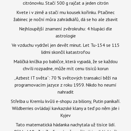
citrónovku. Stačí 500 g rajčat a jeden citrón
Kvete i v zimě a stačí mu kousek kořínku. Ptačinec
žabinec je noční můra zahrádkářů, dá se ho ale zbavit
Nejhloupější znamení zvěrokruhu: 4 hlupáci dle
astrologie
Ve vzduchu vydržel jen devět minut. Let Tu-154 se 115
lidmi skončil katastrofou
Maličká knížka po babičce, která vypadá, že se každou
chvíli rozpadne, může mít cenu tisíců korun
„Azbest IT světa“: 70 % světových transakcí běží na
programovacím jazyce z roku 1959. Nikdo ho neumí
nahradit
Střelba u Kremlu kvůli e-shopu za biliony, Putin panikaří.
Wildberries ovládají kavkazské klany a teď po něm jde i
Kyjev
Tato matematická hádanka nachytala už tisíce lidí.