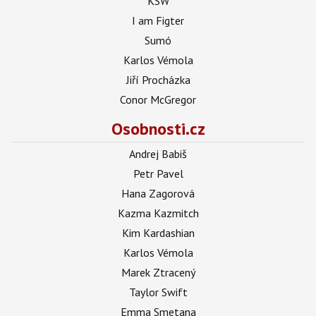
KSW
I am Figter
Sumó
Karlos Vémola
Jiří Procházka
Conor McGregor
Osobnosti.cz
Andrej Babiš
Petr Pavel
Hana Zagorová
Kazma Kazmitch
Kim Kardashian
Karlos Vémola
Marek Ztracený
Taylor Swift
Emma Smetana