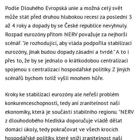
Podle Dlouhého Evropská unie a možná celý svět
může stát před druhou hlubokou recesí za poslední 3
až 4 roky a dopady by se České republice nevyhnuly.
Rozpad eurozóny přitom NERV považuje za nejhorší
scénář. "Je rozhodující, aby vláda podpořila stabilizaci
eurozóny, jinak budou dopady zásadní a tvrdé." A to i
přes to, že by se jednalo o krátkodobou centralizaci
spojenou s centralizací hospodářské politiky. Z jiných
scénářů bychom totiž vyšli mnohem hůře.
Kroky ke stabilizaci eurozóny ale neřeší problém
konkurenceschopnosti, tedy ani zranitelnost naší
ekonomiky, která je součástí stabilního regionu. "NERV
z dlouhodobého hlediska doporučuje vládě dělat
domácí úkoly, tedy pokračovat ve všech krocích
hospodářské politiky, které sníží zranitelnost naší