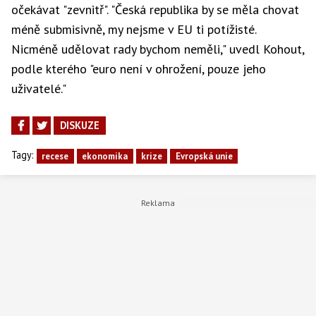
očekávat "zevnitř". "Česká republika by se měla chovat
méně submisivně, my nejsme v EU ti potížisté.
Nicméně udělovat rady bychom neměli," uvedl Kohout,
podle kterého "euro není v ohrožení, pouze jeho
uživatelé."
DISKUZE
Tagy:
recese
ekonomika
krize
Evropská unie