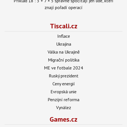
Příklad 18 : 3 + 7 × 5 správně spočítají jen lidé, kteří
znají pořadí operací
Tiscali.cz
Inflace
Ukrajina
Válka na Ukrajině
Migrační politika
ME ve fotbale 2024
Ruský prezident
Ceny energií
Evropská unie
Penzijní reforma
Vynález
Games.cz