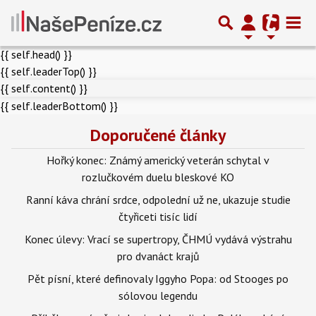
{{ self.head() }}
{{ self.leaderTop() }}
{{ self.content() }}
{{ self.leaderBottom() }}
Doporučené články
Hořký konec: Známý americký veterán schytal v
rozlučkovém duelu bleskové KO
Ranní káva chrání srdce, odpolední už ne, ukazuje studie
čtyřiceti tisíc lidí
Konec úlevy: Vrací se supertropy, ČHMÚ vydává výstrahu
pro dvanáct krajů
Pět písní, které definovaly Iggyho Popa: od Stooges po
sólovou legendu