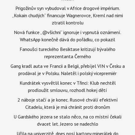
Prigožinův syn vybudoval v Africe drogové impérium.
„Kokain chudých“ financuje Wagnerovce, Kreml nad nimi
ztratil kontrolu
Nová funkce „@všichni“ ignoruje i vypnutá oznámení.
WhatsApp konečně dává do pořádku, co pokazil
Fanoušci tureckého Besiktase kritizují bývalého
reprezentanta Černého
Gang kradl auta ve Francii a Belgii, přebíjel VIN v Česku a
prodával je v Polsku. Naletěl i polský vicepremiér
Kundrátek vysvětlil konec v Třinci: Klub nechtěl
prodloužit smlouvu, rozhodl hokej dětí
2 náboje stačí a je konec. Rusové chválí efektivní
Citadelu, která je má chránit proti dronům
U Gardského jezera se stalo něco, na co místní čekali
dvacet let. Jezero se nadechlo
Učila na univerzitě, dnes nosí kartony minerálek do