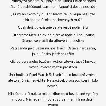
Příběhy za písněmi skupiny Jelen: Jindra Polák nechává
čtenáře nahlédnout tam, kam fanoušci dosud nesměli
„Až mi ho skoro bylo líto." Jaromíra Soukupa našli zle
zbitého po útoku maskovaných mužů
Opak dejá vu existuje. Je ale ještě podivnější
Hitparády: Meduza ovládla česká rádia a The Rolling
Stones se vrátili do albové top desítky
Petr Janda jako Cézar na nosítkách: Oslava narozenin,
jakou Česko ještě nezažilo
Klid od otravného bzučení: Action zlevnil lapač hmyzu,
vyčistí dvacet metrů prostoru
Únik hodinek Pixel Watch 5: Uvnitř je to brutální změna,
ale zvenčí nic neuvidíte. Na začátek procesor, který nikdo
neviděl
Mini Cooper D najelo milion kilometrů bez jediné výměny
motoru. Němec s ním objel 25 zemí a míří na další
milion