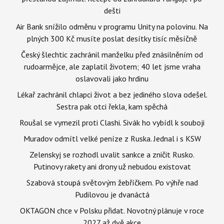
dešti
Air Bank snížilo odměnu v programu Unity na polovinu. Na
plných 300 Kč musíte poslat desítky tisíc měsíčně
Český šlechtic zachránil manželku před znásilněním od
rudoarmějce, ale zaplatil životem; 40 let jsme vraha
oslavovali jako hrdinu
Lékař zachránil chlapci život a bez jediného slova odešel.
Sestra pak otci řekla, kam spěchá
Roušal se vymezil proti Clashi. Sivák ho vybídl k souboji
Muradov odmítl velké peníze z Ruska. Jednal i s KSW
Zelenskyj se rozhodl uvalit sankce a zničit Rusko.
Putinovy rakety ani drony už nebudou existovat
Szabová stoupá světovým žebříčkem. Po výhře nad
Pudilovou je dvanáctá
OKTAGON chce v Polsku přidat. Novotný plánuje v roce
2027 až dvě akce