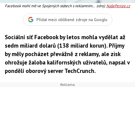
Facebook mohl mít ve Spojených státech s reklamním
zdroj:
NašePeníze.cz
formátem Sponsored Stories značné problémy, Foto:
SXC
Přidat mezi oblíbené zdroje na Googlu
Sociální síť Facebook by letos mohla vydělat až
sedm miliard dolarů (138 miliard korun). Příjmy
by měly pocházet převážně z reklamy, ale zisk
ohrožuje žaloba kalifornských uživatelů, napsal v
pondělí oborový server TechCrunch.