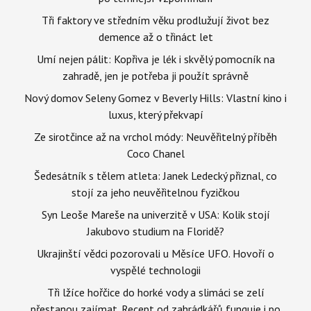
Tři faktory ve středním věku prodlužují život bez
demence až o třináct let
Umí nejen pálit: Kopřiva je lék i skvělý pomocník na
zahradě, jen je potřeba ji použít správně
Nový domov Seleny Gomez v Beverly Hills: Vlastní kino i
luxus, který překvapí
Ze sirotčince až na vrchol módy: Neuvěřitelný příběh
Coco Chanel
Šedesátník s tělem atleta: Janek Ledecký přiznal, co
stojí za jeho neuvěřitelnou fyzičkou
Syn Leoše Mareše na univerzitě v USA: Kolik stojí
Jakubovo studium na Floridě?
Ukrajinští vědci pozorovali u Měsíce UFO. Hovoří o
vyspělé technologii
Tři lžíce hořčice do horké vody a slimáci se zelí
přestanou zajímat. Recept od zahrádkářů funguje i po