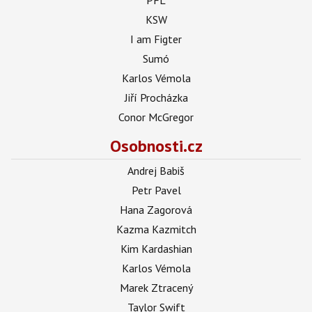
KSW
I am Figter
Sumó
Karlos Vémola
Jiří Procházka
Conor McGregor
Osobnosti.cz
Andrej Babiš
Petr Pavel
Hana Zagorová
Kazma Kazmitch
Kim Kardashian
Karlos Vémola
Marek Ztracený
Taylor Swift