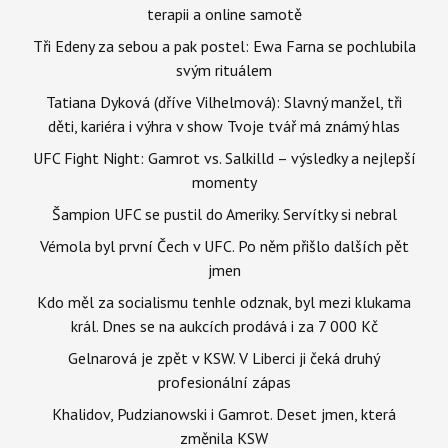
terapii a online samotě
Tři Edeny za sebou a pak postel: Ewa Farna se pochlubila
svým rituálem
Tatiana Dyková (dříve Vilhelmová): Slavný manžel, tři
děti, kariéra i výhra v show Tvoje tvář má známý hlas
UFC Fight Night: Gamrot vs. Salkilld – výsledky a nejlepší
momenty
Šampion UFC se pustil do Ameriky. Servítky si nebral
Vémola byl první Čech v UFC. Po něm přišlo dalších pět
jmen
Kdo měl za socialismu tenhle odznak, byl mezi klukama
král. Dnes se na aukcích prodává i za 7 000 Kč
Gelnarová je zpět v KSW. V Liberci ji čeká druhý
profesionální zápas
Khalidov, Pudzianowski i Gamrot. Deset jmen, která
změnila KSW