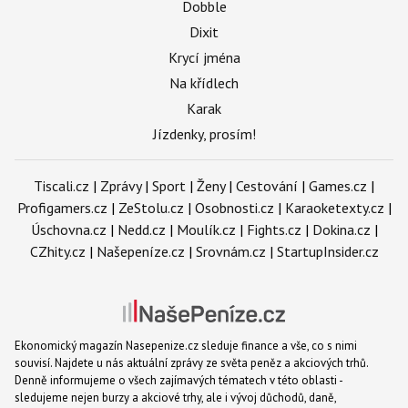
Dobble
Dixit
Krycí jména
Na křídlech
Karak
Jízdenky, prosím!
Tiscali.cz
|
Zprávy
|
Sport
|
Ženy
|
Cestování
|
Games.cz
|
Profigamers.cz
|
ZeStolu.cz
|
Osobnosti.cz
|
Karaoketexty.cz
|
Úschovna.cz
|
Nedd.cz
|
Moulík.cz
|
Fights.cz
|
Dokina.cz
|
CZhity.cz
|
Našepeníze.cz
|
Srovnám.cz
|
StartupInsider.cz
Ekonomický magazín Nasepenize.cz sleduje finance a vše, co s nimi
souvisí. Najdete u nás aktuální zprávy ze světa peněz a akciových trhů.
Denně informujeme o všech zajímavých tématech v této oblasti -
sledujeme nejen burzy a akciové trhy, ale i vývoj důchodů, daně,