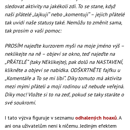
sledovat aktivity na jakékoli zdi. To se stane, když
naši přátelé „lajkují“ nebo „komentují“ – jejich přátelé
tak uvidí naše statusy také. Nemůžu to změnit sama,
tak prosím o vaši pomoc:
PROSÍM najeďte kurzorem myši na moje jméno výš –
neklikejte na ně – objeví se okno, teď najeďte na
„PŘÁTELÉ“ (taky NEklikejte), pak dolů na NASTAVENÍ,
klikněte a objeví se nabídka. ODŠKRTNĚTE fajfku u
„Komentáře a To se mi líbí“. Díky tomuto má aktivita
mezi mými přáteli a mojí rodinou už nebude veřejná.
Díky moc! Vložte si to na zeď, pokud se taky staráte o
své soukromí.
I tato výzva figuruje v seznamu
odhalených hoaxů
. A
ani ona uživatelům není k ničemu. Jediným efektem