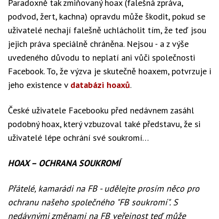
Paradoxně tak zmiňovaný hoax (falešná zpráva,
podvod, žert, kachna) opravdu může škodit, pokud se
uživatelé nechají falešně uchlácholit tím, že teď jsou
jejich práva speciálně chráněna. Nejsou - a z výše
uvedeného důvodu to neplatí ani vůči společnosti
Facebook. To, že výzva je skutečně hoaxem, potvrzuje i
jeho existence v
databázi hoaxů
.
České uživatele Facebooku před nedávnem zasáhl
podobný hoax, který vzbuzoval také představu, že si
uživatelé lépe ochrání své soukromí…
HOAX – OCHRANA SOUKROMÍ
Přátelé, kamarádi na FB - udělejte prosím něco pro
ochranu našeho společného "FB soukromí". S
nedávnými změnami na FB veřejnost teď může