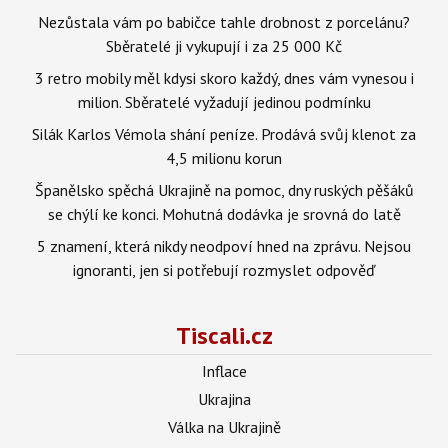
Nezůstala vám po babičce tahle drobnost z porcelánu?
Sběratelé ji vykupují i za 25 000 Kč
3 retro mobily měl kdysi skoro každý, dnes vám vynesou i
milion. Sběratelé vyžadují jedinou podmínku
Silák Karlos Vémola shání peníze. Prodává svůj klenot za
4,5 milionu korun
Španělsko spěchá Ukrajině na pomoc, dny ruských pěšáků
se chýlí ke konci. Mohutná dodávka je srovná do latě
5 znamení, která nikdy neodpoví hned na zprávu. Nejsou
ignoranti, jen si potřebují rozmyslet odpověď
Tiscali.cz
Inflace
Ukrajina
Válka na Ukrajině