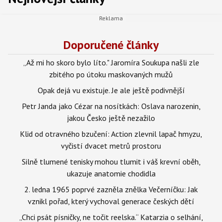
Doporučené články
„Až mi ho skoro bylo líto." Jaromíra Soukupa našli zle
zbitého po útoku maskovaných mužů
Opak dejá vu existuje. Je ale ještě podivnější
Petr Janda jako Cézar na nosítkách: Oslava narozenin,
jakou Česko ještě nezažilo
Klid od otravného bzučení: Action zlevnil lapač hmyzu,
vyčistí dvacet metrů prostoru
Silně tlumené tenisky mohou tlumit i váš krevní oběh,
ukazuje anatomie chodidla
2. ledna 1965 poprvé zazněla znělka Večerníčku: Jak
vznikl pořad, který vychoval generace českých dětí
„Chci psát písničky, ne točit reelska.“ Katarzia o selhání,