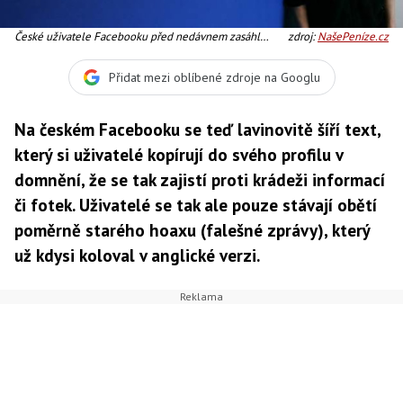
České uživatele Facebooku před nedávnem zasáhl
zdroj:
NašePeníze.cz
podobný hoax, který vzbuzoval také představu, že si
uživatelé lépe ochrání své soukromí, Foto: Facebook
Přidat mezi oblíbené zdroje na Googlu
Na českém Facebooku se teď lavinovitě šíří text,
který si uživatelé kopírují do svého profilu v
domnění, že se tak zajistí proti krádeži informací
či fotek. Uživatelé se tak ale pouze stávají obětí
poměrně starého hoaxu (falešné zprávy), který
už kdysi koloval v anglické verzi.