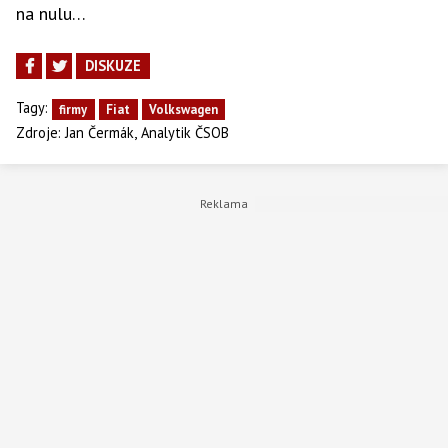
na nulu…
DISKUZE
Tagy:
firmy
Fiat
Volkswagen
,
Zdroje:
Jan Čermák
Analytik ČSOB