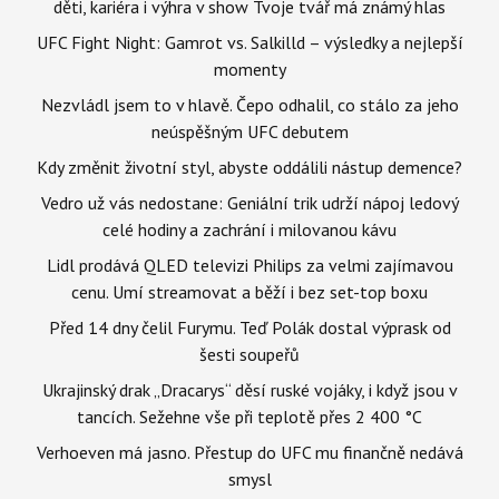
děti, kariéra i výhra v show Tvoje tvář má známý hlas
UFC Fight Night: Gamrot vs. Salkilld – výsledky a nejlepší
momenty
Nezvládl jsem to v hlavě. Čepo odhalil, co stálo za jeho
neúspěšným UFC debutem
Kdy změnit životní styl, abyste oddálili nástup demence?
Vedro už vás nedostane: Geniální trik udrží nápoj ledový
celé hodiny a zachrání i milovanou kávu
Lidl prodává QLED televizi Philips za velmi zajímavou
cenu. Umí streamovat a běží i bez set-top boxu
Před 14 dny čelil Furymu. Teď Polák dostal výprask od
šesti soupeřů
Ukrajinský drak „Dracarys“ děsí ruské vojáky, i když jsou v
tancích. Sežehne vše při teplotě přes 2 400 °C
Verhoeven má jasno. Přestup do UFC mu finančně nedává
smysl