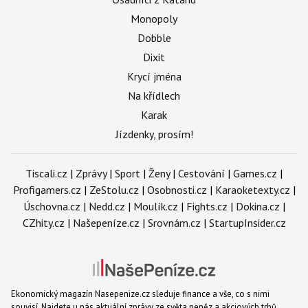
Monopoly
Dobble
Dixit
Krycí jména
Na křídlech
Karak
Jízdenky, prosím!
Tiscali.cz
|
Zprávy
|
Sport
|
Ženy
|
Cestování
|
Games.cz
|
Profigamers.cz
|
ZeStolu.cz
|
Osobnosti.cz
|
Karaoketexty.cz
|
Úschovna.cz
|
Nedd.cz
|
Moulík.cz
|
Fights.cz
|
Dokina.cz
|
CZhity.cz
|
Našepeníze.cz
|
Srovnám.cz
|
StartupInsider.cz
Ekonomický magazín Nasepenize.cz sleduje finance a vše, co s nimi
souvisí. Najdete u nás aktuální zprávy ze světa peněz a akciových trhů.