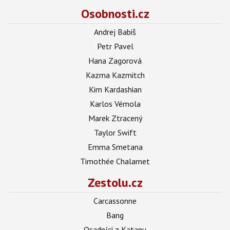
Osobnosti.cz
Andrej Babiš
Petr Pavel
Hana Zagorová
Kazma Kazmitch
Kim Kardashian
Karlos Vémola
Marek Ztracený
Taylor Swift
Emma Smetana
Timothée Chalamet
Zestolu.cz
Carcassonne
Bang
Osadníci z Katanu