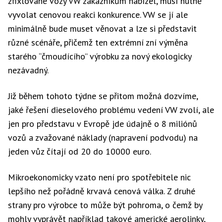
zfixlované vozy VW zákazníkům nabízel, musí nutně
vyvolat cenovou reakci konkurence. VW se jí ale
minimálně bude muset věnovat a lze si představit
různé scénáře, přičemž ten extrémní zní výměna
starého “čmoudícího” výrobku za nový ekologicky
nezávadný.
Již během tohoto týdne se přitom možná dozvíme,
jaké řešení dieselového problému vedení VW zvolí, ale
jen pro představu v Evropě jde údajně o 8 miliónů
vozů a zvažované náklady (napravení podvodu) na
jeden vůz čítají od 20 do 10000 euro.
Mikroekonomicky vzato není pro spotřebitele nic
lepšího než pořádně krvavá cenová válka. Z druhé
strany pro výrobce to může být pohroma, o čemž by
mohly vyprávět například takové americké aerolinky,