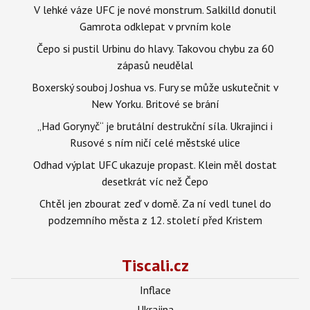
V lehké váze UFC je nové monstrum. Salkilld donutil
Gamrota odklepat v prvním kole
Čepo si pustil Urbinu do hlavy. Takovou chybu za 60
zápasů neudělal
Boxerský souboj Joshua vs. Fury se může uskutečnit v
New Yorku. Britové se brání
„Had Gorynyč“ je brutální destrukční síla. Ukrajinci i
Rusové s ním ničí celé městské ulice
Odhad výplat UFC ukazuje propast. Klein měl dostat
desetkrát víc než Čepo
Chtěl jen zbourat zeď v domě. Za ní vedl tunel do
podzemního města z 12. století před Kristem
Tiscali.cz
Inflace
Ukrajina