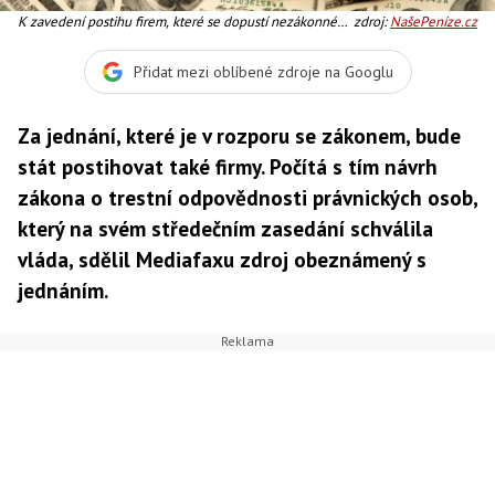
K zavedení postihu firem, které se dopustí nezákonného
zdroj:
NašePeníze.cz
jednání, tlačí Českou republiku také Evropská unie, Foto:
SXC
Přidat mezi oblíbené zdroje na Googlu
Za jednání, které je v rozporu se zákonem, bude
stát postihovat také firmy. Počítá s tím návrh
zákona o trestní odpovědnosti právnických osob,
který na svém středečním zasedání schválila
vláda, sdělil Mediafaxu zdroj obeznámený s
jednáním.