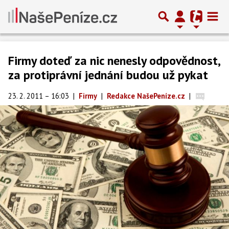
Firmy doteď za nic nenesly odpovědnost,
za protiprávní jednání budou už pykat
23. 2. 2011 – 16:03
|
Firmy
|
Redakce NašePeníze.cz
|