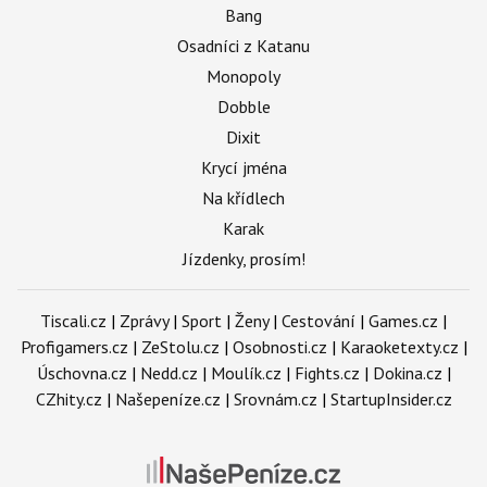
Bang
Osadníci z Katanu
Monopoly
Dobble
Dixit
Krycí jména
Na křídlech
Karak
Jízdenky, prosím!
Tiscali.cz
|
Zprávy
|
Sport
|
Ženy
|
Cestování
|
Games.cz
|
Profigamers.cz
|
ZeStolu.cz
|
Osobnosti.cz
|
Karaoketexty.cz
|
Úschovna.cz
|
Nedd.cz
|
Moulík.cz
|
Fights.cz
|
Dokina.cz
|
CZhity.cz
|
Našepeníze.cz
|
Srovnám.cz
|
StartupInsider.cz