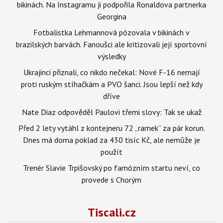
bikinách. Na Instagramu ji podpořila Ronaldova partnerka
Georgina
Fotbalistka Lehmannová pózovala v bikinách v
brazilských barvách. Fanoušci ale kritizovali její sportovní
výsledky
Ukrajinci přiznali, co nikdo nečekal: Nové F-16 nemají
proti ruským stíhačkám a PVO šanci. Jsou lepší než kdy
dříve
Nate Diaz odpověděl Paulovi třemi slovy: Tak se ukaž
Před 2 lety vytáhl z kontejneru 72 „ramek“ za pár korun.
Dnes má doma poklad za 430 tisíc Kč, ale nemůže je
použít
Trenér Slavie Trpišovský po famózním startu neví, co
provede s Chorým
Tiscali.cz