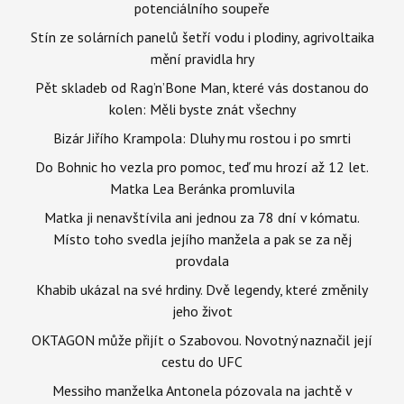
potenciálního soupeře
Stín ze solárních panelů šetří vodu i plodiny, agrivoltaika
mění pravidla hry
Pět skladeb od Rag’n’Bone Man, které vás dostanou do
kolen: Měli byste znát všechny
Bizár Jiřího Krampola: Dluhy mu rostou i po smrti
Do Bohnic ho vezla pro pomoc, teď mu hrozí až 12 let.
Matka Lea Beránka promluvila
Matka ji nenavštívila ani jednou za 78 dní v kómatu.
Místo toho svedla jejího manžela a pak se za něj
provdala
Khabib ukázal na své hrdiny. Dvě legendy, které změnily
jeho život
OKTAGON může přijít o Szabovou. Novotný naznačil její
cestu do UFC
Messiho manželka Antonela pózovala na jachtě v