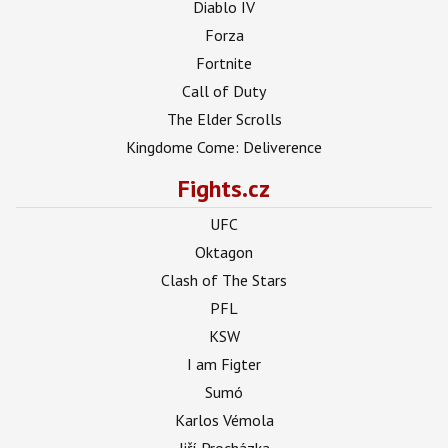
Diablo IV
Forza
Fortnite
Call of Duty
The Elder Scrolls
Kingdome Come: Deliverence
Fights.cz
UFC
Oktagon
Clash of The Stars
PFL
KSW
I am Figter
Sumó
Karlos Vémola
Jiří Procházka