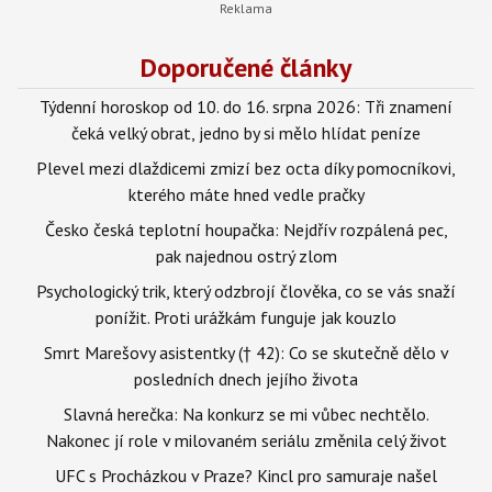
Doporučené články
Týdenní horoskop od 10. do 16. srpna 2026: Tři znamení
čeká velký obrat, jedno by si mělo hlídat peníze
Plevel mezi dlaždicemi zmizí bez octa díky pomocníkovi,
kterého máte hned vedle pračky
Česko česká teplotní houpačka: Nejdřív rozpálená pec,
pak najednou ostrý zlom
Psychologický trik, který odzbrojí člověka, co se vás snaží
ponížit. Proti urážkám funguje jak kouzlo
Smrt Marešovy asistentky († 42): Co se skutečně dělo v
posledních dnech jejího života
Slavná herečka: Na konkurz se mi vůbec nechtělo.
Nakonec jí role v milovaném seriálu změnila celý život
UFC s Procházkou v Praze? Kincl pro samuraje našel