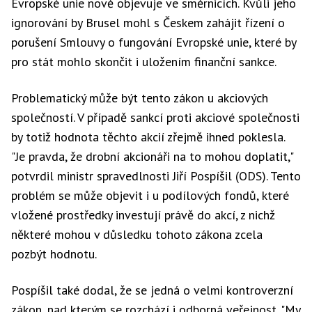
Evropské unie nově objevuje ve směrnicích. Kvůli jeho
ignorování by Brusel mohl s Českem zahájit řízení o
porušení Smlouvy o fungování Evropské unie, které by
pro stát mohlo skončit i uložením finanční sankce.
Problematický může být tento zákon u akciových
společností. V případě sankcí proti akciové společnosti
by totiž hodnota těchto akcií zřejmě ihned poklesla.
"Je pravda, že drobní akcionáři na to mohou doplatit,"
potvrdil ministr spravedlnosti Jiří Pospíšil (ODS). Tento
problém se může objevit i u podílových fondů, které
vložené prostředky investují právě do akcí, z nichž
některé mohou v důsledku tohoto zákona zcela
pozbýt hodnotu.
Pospíšil také dodal, že se jedná o velmi kontroverzní
zákon, nad kterým se rozchází i odborná veřejnost. "My