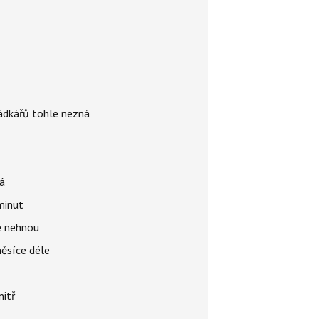
rádkářů tohle nezná
á
 minut
se nehnou
měsíce déle
nitř