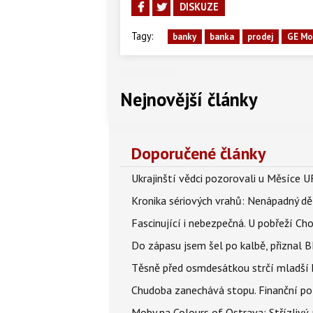
DISKUZE
Tagy:
banky
banka
prodej
GE Mo
Nejnovější články
Doporučené články
Ukrajinští vědci pozorovali u Měsíce U
Kronika sériových vrahů: Nenápadný děln
Fascinující i nebezpečná. U pobřeží Ch
Do zápasu jsem šel po kalbě, přiznal
Těsně před osmdesátkou strčí mladší k
Chudoba zanechává stopu. Finanční pot
Moby na Colours of Ostrava: Střízlivý, 