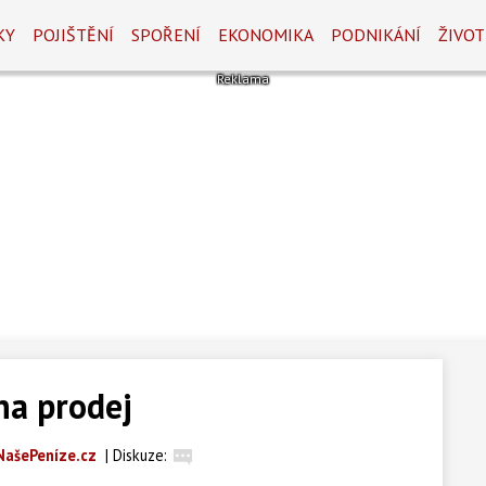
KY
POJIŠTĚNÍ
SPOŘENÍ
EKONOMIKA
PODNIKÁNÍ
ŽIVOT
na prodej
NašePeníze.cz
|
Diskuze: