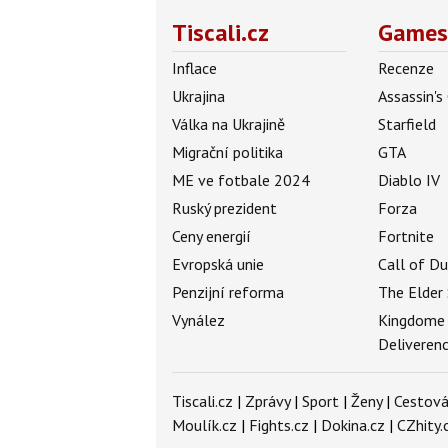
Tiscali.cz
Games
Inflace
Recenze
Ukrajina
Assassin's
Válka na Ukrajině
Starfield
Migrační politika
GTA
ME ve fotbale 2024
Diablo IV
Ruský prezident
Forza
Ceny energií
Fortnite
Evropská unie
Call of D
Penzijní reforma
The Elder 
Vynález
Kingdome
Deliveren
Tiscali.cz
|
Zprávy
|
Sport
|
Ženy
|
Cestová
Moulík.cz
|
Fights.cz
|
Dokina.cz
|
CZhity.