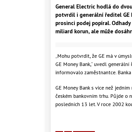
General Electric hodlá do dvo
potvrdil i generální ředitel GE
prosinci podej popíral. Odhady 
miliard korun, ale může dosáhn
„Mohu potvrdit, že GE má v úmysl
GE Money Bank,“ uvedl generální ř
informovalo zaměstnantce. Banka 
GE Money Bank s vice než jedním 
českém bankovním trhu. Půjde o n
posledních 13 let. V roce 2002 ko