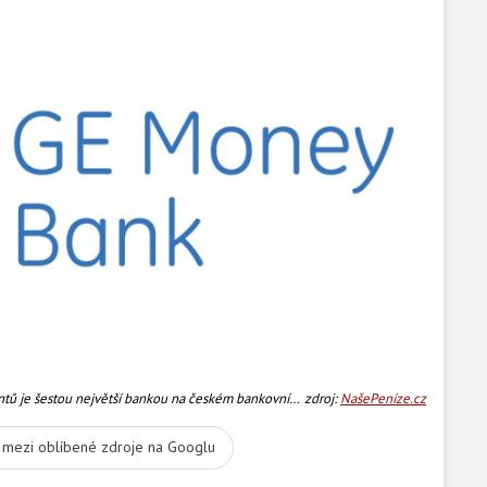
ntů je šestou největší bankou na českém bankovním
zdroj:
NašePeníze.cz
trhu. Půjde o největší transakci na českém bankovním trhu za posledních 13 let. Foto: GE Money
t mezi oblíbené zdroje na Googlu