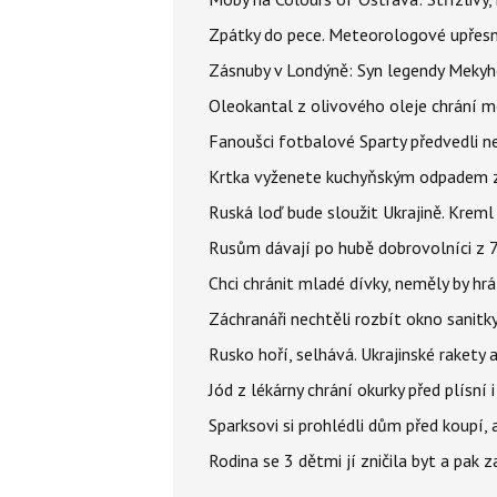
Zpátky do pece. Meteorologové upřesn
Zásnuby v Londýně: Syn legendy Mekyho
Oleokantal z olivového oleje chrání m
Fanoušci fotbalové Sparty předvedli n
Krtka vyženete kuchyňským odpadem zab
Ruská loď bude sloužit Ukrajině. Kreml
Rusům dávají po hubě dobrovolníci z 72
Chci chránit mladé dívky, neměly by h
Záchranáři nechtěli rozbít okno sanitky
Rusko hoří, selhává. Ukrajinské rakety a
Jód z lékárny chrání okurky před plísní
Sparksovi si prohlédli dům před koupí, 
Rodina se 3 dětmi jí zničila byt a pak 