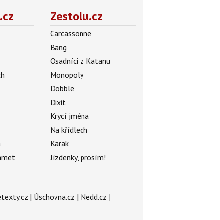
.cz
Zestolu.cz
Carcassonne
Bang
Osadníci z Katanu
ch
Monopoly
Dobble
Dixit
ý
Krycí jména
Na křídlech
a
Karak
amet
Jízdenky, prosím!
texty.cz
|
Úschovna.cz
|
Nedd.cz
|