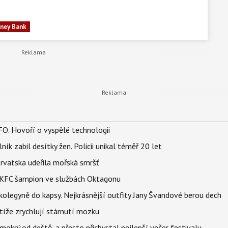
ney Bank
FO. Hovoří o vyspělé technologii
ík zabil desítky žen. Policii unikal téměř 20 let
orvatska udeřila mořská smršť
 BKFC šampion ve službách Oktagonu
olegyně do kapsy. Nejkrásnější outfity Jany Švandové berou dech
íže zrychlují stárnutí mozku
mokrý od deště, a přesto přichystal nejlepší večer festivalu