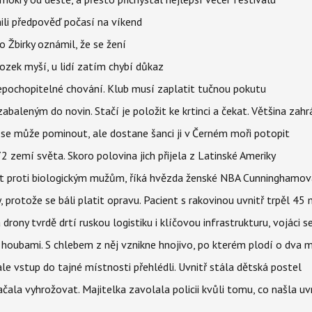
ili předpověď počasí na víkend
 Žbirky oznámil, že se žení
ozek myší, u lidí zatím chybí důkaz
epochopitelné chování. Klub musí zaplatit tučnou pokutu
aleným do novin. Stačí je položit ke krtinci a čekat. Většina zah
 se může pominout, ale dostane šanci ji v Černém moři potopit
 zemí světa. Skoro polovina jich přijela z Latinské Ameriky
rát proti biologickým mužům, říká hvězda ženské NBA Cunninghamov
, protože se báli platit opravu. Pacient s rakovinou uvnitř trpěl 45
 drony tvrdě drtí ruskou logistiku i klíčovou infrastrukturu, vojáci 
 i houbami. S chlebem z něj vznikne hnojivo, po kterém plodí o dva 
ale vstup do tajné místnosti přehlédli. Uvnitř stála dětská postel
začala vyhrožovat. Majitelka zavolala policii kvůli tomu, co našla uv