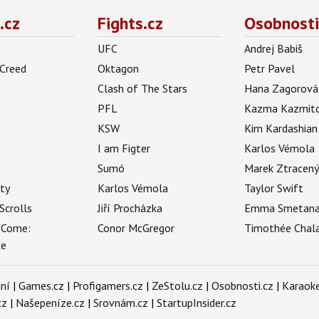
.cz
Fights.cz
Osobnosti
UFC
Andrej Babiš
 Creed
Oktagon
Petr Pavel
Clash of The Stars
Hana Zagorová
PFL
Kazma Kazmit
KSW
Kim Kardashian
I am Figter
Karlos Vémola
Sumó
Marek Ztracen
uty
Karlos Vémola
Taylor Swift
Scrolls
Jiří Procházka
Emma Smetan
 Come:
Conor McGregor
Timothée Chal
ce
ní
|
Games.cz
|
Profigamers.cz
|
ZeStolu.cz
|
Osobnosti.cz
|
Karaoke
cz
|
Našepeníze.cz
|
Srovnám.cz
|
StartupInsider.cz