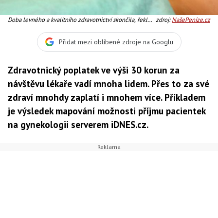
Doba levného a kvalitního zdravotnictví skončila, řekl
zdroj:
NašePeníze.cz
prezident ČLK, Foto: SXC
Přidat mezi oblíbené zdroje na Googlu
Zdravotnický poplatek ve výši 30 korun za
návštěvu lékaře vadí mnoha lidem. Přes to za své
zdraví mnohdy zaplatí i mnohem více. Příkladem
je výsledek mapování možnosti příjmu pacientek
na gynekologii serverem iDNES.cz.