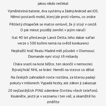
jakou nikdo nečekal
Vyměnitelná baterie, dva systémy a žádný Android ani iOS.
Němci postavili mobil, který jde proti všemu, co znáte
Pětiletý chlapeček se matce omluvil, že jí stojí v cestě.
O pár minut později zemřel v jejím náručí
Ital 40 let přestavuje Lancii Delta. Jeho dakar-safari
verze s 500 koňmi nemá na světě konkurenci
Nejdražší hráč Realu Madrid měl působit v Olomouci.
Diomande nyní stojí tři miliardy.
Chára srazil na kole běžce, ten skončil v nemocnici.
Bývalý hráč NHL se brání: Neměl na stezce co dělat
Na českých zahradách roste rostlina, za kterou padají
pokuty v milionech. Vypadá hezky, ale zákon ji zakazuje
20 nejčastějších PINů odemkne čtvrtinu všech telefonů.
Koukněte, jestli je v seznamu i ten váš, a okamžitě ho
změňte