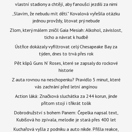
vlastní stadiony a chtějí, aby fanoušci jezdili za nimi
„Slavím, že nebudu mít děti." Kovalová vyřešila otázku
jednou provždy, litovat prý nebude
Zlom, který málem zničil Gaia Mesiah: Alkohol, závislost,
ticho a návrat k hudbě
Ústřice dokázaly vyfiltrovat celý Chesapeake Bay za
týden, dnes to trvá přes rok
Pět klipů Guns N‘ Roses, které se zapsaly do rockové
historie
Z auta rovnou na neschopenku? Pravidlo 5 minut, které
vás zachrání před letní angínou
Action láká: Značková sluchátka za 244 korun, jinde
přitom stojí i třikrát tolik
Dobrodružství s bohem Panem: Čepelka napsal text,
Kubišová ho zpívala, melodie je stará přes 400 let
Kuchařová vyšla z podniku a auto nikde. Přišla reakce,