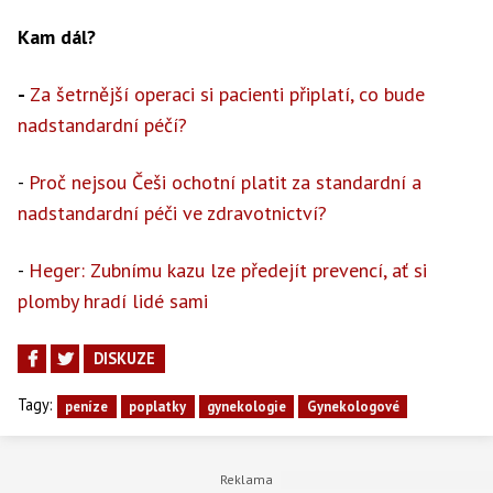
Kam dál?
-
Za šetrnější operaci si pacienti připlatí, co bude
nadstandardní péčí?
-
Proč nejsou Češi ochotní platit za standardní a
nadstandardní péči ve zdravotnictví?
-
Heger: Zubnímu kazu lze předejít prevencí, ať si
plomby hradí lidé sami
DISKUZE
Tagy:
peníze
poplatky
gynekologie
Gynekologové