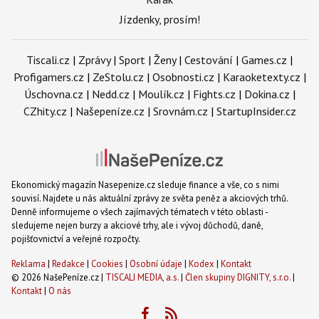
Jízdenky, prosím!
Tiscali.cz
|
Zprávy
|
Sport
|
Ženy
|
Cestování
|
Games.cz
|
Profigamers.cz
|
ZeStolu.cz
|
Osobnosti.cz
|
Karaoketexty.cz
|
Úschovna.cz
|
Nedd.cz
|
Moulík.cz
|
Fights.cz
|
Dokina.cz
|
CZhity.cz
|
Našepeníze.cz
|
Srovnám.cz
|
StartupInsider.cz
Ekonomický magazín Nasepenize.cz sleduje finance a vše, co s nimi
souvisí. Najdete u nás aktuální zprávy ze světa peněz a akciových trhů.
Denně informujeme o všech zajímavých tématech v této oblasti -
sledujeme nejen burzy a akciové trhy, ale i vývoj důchodů, daně,
pojišťovnictví a veřejné rozpočty.
Reklama
|
Redakce
|
Cookies
|
Osobní údaje
|
Kodex
|
Kontakt
© 2026 NašePeníze.cz |
TISCALI MEDIA, a.s.
|
Člen skupiny DIGNITY, s.r.o.
|
Kontakt
|
O nás