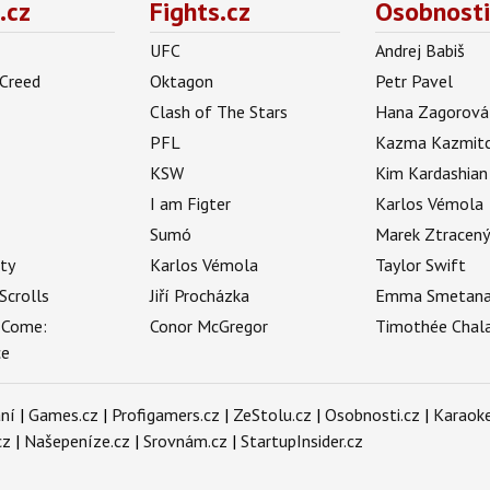
.cz
Fights.cz
Osobnosti
UFC
Andrej Babiš
 Creed
Oktagon
Petr Pavel
Clash of The Stars
Hana Zagorová
PFL
Kazma Kazmit
KSW
Kim Kardashian
I am Figter
Karlos Vémola
Sumó
Marek Ztracen
uty
Karlos Vémola
Taylor Swift
Scrolls
Jiří Procházka
Emma Smetan
 Come:
Conor McGregor
Timothée Chal
ce
ní
|
Games.cz
|
Profigamers.cz
|
ZeStolu.cz
|
Osobnosti.cz
|
Karaoke
cz
|
Našepeníze.cz
|
Srovnám.cz
|
StartupInsider.cz