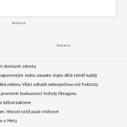
vem domluvit odvetu
zapomínejte. Jednu zásadní chybu dělá téměř každý
áhá nádoru. Vědci odhalili nebezpečnou roli fruktózy
l promotér budoucnost hvězdy Oktagonu
o běžná bakterie
aní. Historii totiž psali vítězové
lo u Mety