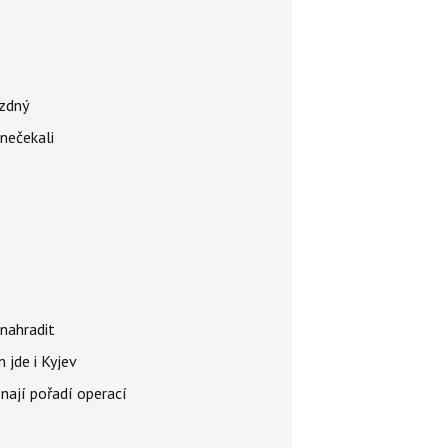
ázdný
 nečekali
nahradit
 jde i Kyjev
znají pořadí operací