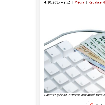
4. 10. 2013 – 9:52
|
Média
|
Redakce N
Honza Pospíšil od vás vezme maximálně tisícovku
životní úspory, musíte se poohlédnout jinde. Fo