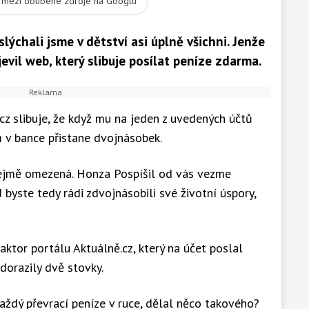
t mezi oblíbené zdroje na Googlu
ýchali jsme v dětství asi úplně všichni. Jenže
evil web, který slibuje posílat peníze zdarma.
z slibuje, že když mu na jeden z uvedených účtů
 v bance přistane dvojnásobek.
řejmě omezená. Honza Pospíšil od vás vezme
 byste tedy rádi zdvojnásobili své životní úspory,
daktor portálu Aktuálně.cz, který na účet poslal
dorazily dvě stovky.
každý převrací peníze v ruce, dělal něco takového?