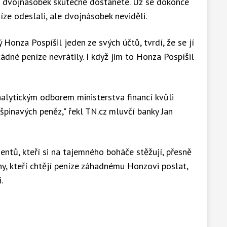
e dvojnásobek skutečně dostanete. Už se dokonce
eníze odeslali, ale dvojnásobek neviděli.
 Honza Pospíšil jeden ze svých účtů, tvrdí, že se jí
žádné peníze nevrátily. I když jim to Honza Pospíšil
nalytickým odborem ministerstva financí kvůli
 špinavých peněz," řekl TN.cz mluvčí banky Jan
ntů, kteří si na tajemného boháče stěžují, přesně
ny, kteří chtějí peníze záhadnému Honzovi poslat,
.