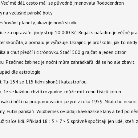
eň „Veď mě dál, cesto má“ se původně jmenovala Rododendron
y na vzdušné pánské boty
sňování planety, ukazuje nová studie
íce za opraváře, jindy stojí 10 000 Kč. Regál s nářadím je věčně pr
ér skončila, a pomalu je vyřazuje. Ukrajinci je proškolili, jak to nikdy
ika a chuť předčí i citrónovku. Stačí 500 g rajčat a jeden citrón
ku. Ptačinec žabinec je noční můra zahrádkářů, dá se ho ale zbavit
upáci dle astrologie
et Tu-154 se 115 lidmi skončil katastrofou
á, že se každou chvíli rozpadne, může mít cenu tisíců korun
nsakcí běží na programovacím jazyce z roku 1959. Nikdo ho neumí 
ny, Putin panikaří. Wildberries ovládají kavkazské klany a teď po něm
isíce lidí. Příklad 18 : 3 + 7 × 5 správně spočítají jen lidé, kteří 