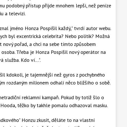
mu podobný přístup přijde mnohem lepší, než peníze
u a televizi.
znal jméno Honza Pospíšil každý," tvrdí autor webu.
bych byl excentrická celebrita? Nebo politik? Možná
t nový pořad, a chci na sebe tímto způsobem
 osoba. Třeba je Honza Pospíšil nový operátor na
á služba. Kdo ví…".
íšil kdokoli, je tajemnější než gyros z pochybného
dým rozdaným milionem odhalí něco bližšího o sobě.
netradiční reklamní kampaň. Pokud by totiž šlo o
Hooda, těžko by takhle pomalu odhazoval masku.
kového" Honzu zkusit, děláte to na vlastní