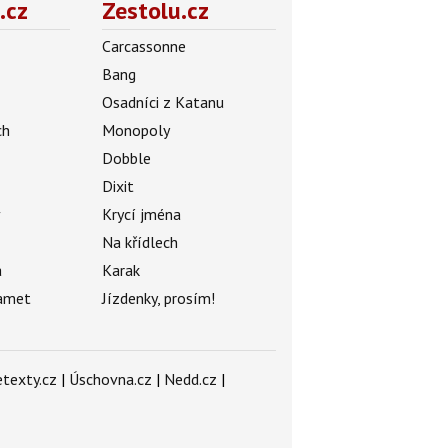
.cz
Zestolu.cz
Carcassonne
Bang
Osadníci z Katanu
ch
Monopoly
Dobble
Dixit
ý
Krycí jména
Na křídlech
a
Karak
amet
Jízdenky, prosím!
texty.cz
|
Úschovna.cz
|
Nedd.cz
|