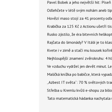
Pavel Bobek a jeho největší hit: Pís
Odlehčete v létě svým nohám aneb tip
Hovězí maso stojí za 41 procenty odle
Krabička za 125 Kč z Actionu ušetří tis
Rusko zjistilo, že éra bitevních helikopt
Rajčata do limonády? V Itálii je to klas
Kvete i v zimě a stačí mu kousek kořín
Nejhloupější znamení zvěrokruhu: 4 hl
Ve vzduchu vydržel jen devět minut. L
Maličká knížka po babičce, která vypad
„Azbest IT světa“: 70 % světových tra
Střelba u Kremlu kvůli e-shopu za bilio
Tato matematická hádanka nachytala už t