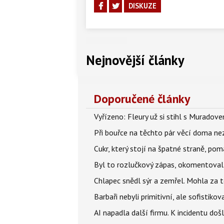
DISKUZE
Nejnovější články
Doporučené články
Vyřízeno: Fleury už si stihl s Murado
Při bouřce na těchto pár věcí doma ne
Cukr, který stojí na špatné straně, pom
Byl to rozlučkový zápas, okomentova
Chlapec snědl sýr a zemřel. Mohla za t
Barbaři nebyli primitivní, ale sofistikov
AI napadla další firmu. K incidentu doš