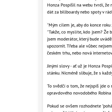
Honza Pospíšil na webu tvrdí, že 
dát za billboardy nebo spoty v rádi
"Mým cílem je, aby do konce roku 
"Takže, co myslíte, kdo jsem? Že 
jsem moderátor, který bude uvádě
upozornit. Třeba ale vůbec nejsem
českém trhu, nebo nová internetov
Jinými slovy - ať už je Honza Posp
stánku. Nicméně slibuje, že s kaž
To svědčí o tom, že nejspíš jde o 
opravdového novodobého Robina 
Pokud se ovšem rozhodnete "pohád