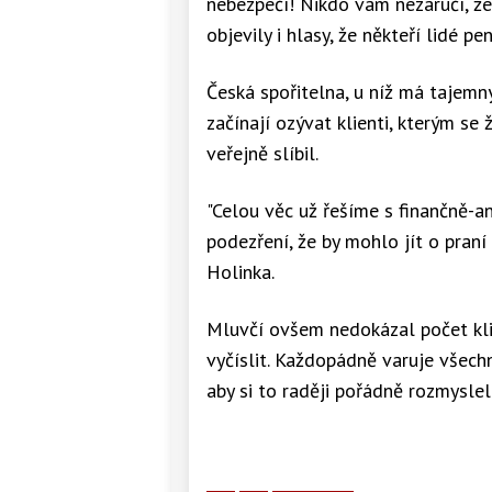
nebezpečí! Nikdo vám nezaručí, ž
objevily i hlasy, že někteří lidé p
Česká spořitelna, u níž má tajemný
začínají ozývat klienti, kterým se 
veřejně slíbil.
"Celou věc už řešíme s finančně-a
podezření, že by mohlo jít o praní
Holinka.
Mluvčí ovšem nedokázal počet klie
vyčíslit. Každopádně varuje všech
aby si to raději pořádně rozmysleli