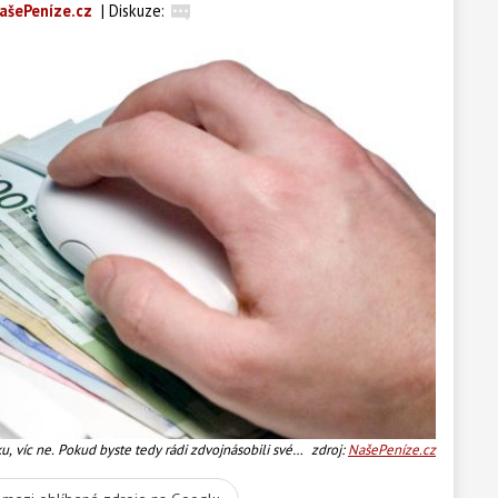
ašePeníze.cz
|
Diskuze:
, víc ne. Pokud byste tedy rádi zdvojnásobili své
zdroj:
NašePeníze.cz
to:SXC, Text:MED