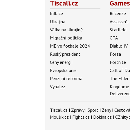
Tiscali.cz
Games
Inflace
Recenze
Ukrajina
Assassin's
Válka na Ukrajině
Starfield
Migrační politika
GTA
ME ve fotbale 2024
Diablo IV
Ruský prezident
Forza
Ceny energií
Fortnite
Evropská unie
Call of D
Penzijní reforma
The Elder 
Vynález
Kingdome
Deliveren
Tiscali.cz
|
Zprávy
|
Sport
|
Ženy
|
Cestová
Moulík.cz
|
Fights.cz
|
Dokina.cz
|
CZhity.