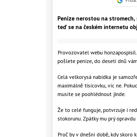
Přida
Peníze nerostou na stromech, sl
teď se na českém internetu obj
Provozovatel webu honzapospisil.c
pošlete peníze, do deseti dnů vám
Celá velkorysá nabídka je samoz
maximálně tisícovku, víc ne. Pokud
musíte se poohlédnout jinde.
Že to celé funguje, potvrzuje i re
stokorunu. Zpátky mu prý opravdu 
Proč by v dnešní době, kdy skoro 