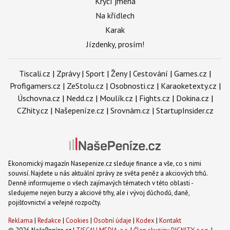
Krycí jména
Na křídlech
Karak
Jízdenky, prosím!
Tiscali.cz
|
Zprávy
|
Sport
|
Ženy
|
Cestování
|
Games.cz
|
Profigamers.cz
|
ZeStolu.cz
|
Osobnosti.cz
|
Karaoketexty.cz
|
Úschovna.cz
|
Nedd.cz
|
Moulík.cz
|
Fights.cz
|
Dokina.cz
|
CZhity.cz
|
Našepeníze.cz
|
Srovnám.cz
|
StartupInsider.cz
Ekonomický magazín Nasepenize.cz sleduje finance a vše, co s nimi
souvisí. Najdete u nás aktuální zprávy ze světa peněz a akciových trhů.
Denně informujeme o všech zajímavých tématech v této oblasti -
sledujeme nejen burzy a akciové trhy, ale i vývoj důchodů, daně,
pojišťovnictví a veřejné rozpočty.
Reklama
|
Redakce
|
Cookies
|
Osobní údaje
|
Kodex
|
Kontakt