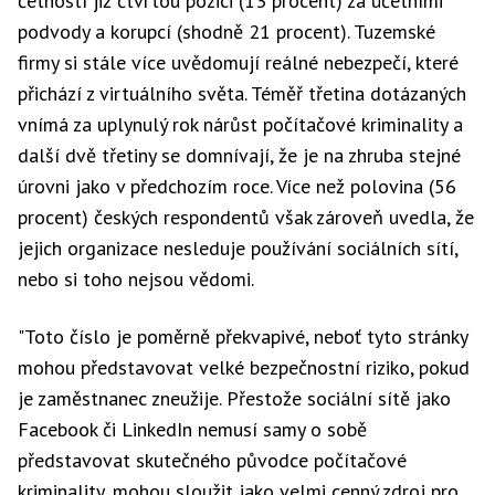
četností již čtvrtou pozici (13 procent) za účetními
podvody a korupcí (shodně 21 procent). Tuzemské
firmy si stále více uvědomují reálné nebezpečí, které
přichází z virtuálního světa. Téměř třetina dotázaných
vnímá za uplynulý rok nárůst počítačové kriminality a
další dvě třetiny se domnívají, že je na zhruba stejné
úrovni jako v předchozím roce. Více než polovina (56
procent) českých respondentů však zároveň uvedla, že
jejich organizace nesleduje používání sociálních sítí,
nebo si toho nejsou vědomi.
"Toto číslo je poměrně překvapivé, neboť tyto stránky
mohou představovat velké bezpečnostní riziko, pokud
je zaměstnanec zneužije. Přestože sociální sítě jako
Facebook či LinkedIn nemusí samy o sobě
představovat skutečného původce počítačové
kriminality, mohou sloužit jako velmi cenný zdroj pro