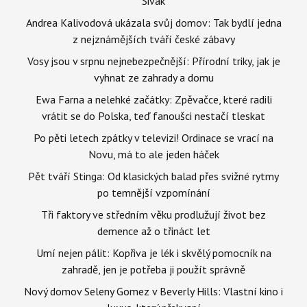
Sivák
Andrea Kalivodová ukázala svůj domov: Tak bydlí jedna
z nejznámějších tváří české zábavy
Vosy jsou v srpnu nejnebezpečnější: Přírodní triky, jak je
vyhnat ze zahrady a domu
Ewa Farna a nelehké začátky: Zpěvačce, které radili
vrátit se do Polska, teď fanoušci nestačí tleskat
Po pěti letech zpátky v televizi! Ordinace se vrací na
Novu, má to ale jeden háček
Pět tváří Stinga: Od klasických balad přes svižné rytmy
po temnější vzpomínání
Tři faktory ve středním věku prodlužují život bez
demence až o třináct let
Umí nejen pálit: Kopřiva je lék i skvělý pomocník na
zahradě, jen je potřeba ji použít správně
Nový domov Seleny Gomez v Beverly Hills: Vlastní kino i