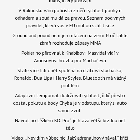
luxus, který překvapí
V Rakousku vám policista změří rychlost pouhým
odhadem a soud mu dá za pravdu. Seznam podivných
pravidel, která vás v EU mohou stát tisíce
Ground and pound není jen mlácení na zemi. Proč tahle
zbraň rozhoduje zápasy MMA
Poirier ho přirovnal k Khabibovi. Masvidal vidí v
Amosovovi hrozbu pro Machačeva
Stále více lidí opět spoléhá na drátová sluchátka,
Ronaldo, Dua Lipa i Harry Styles. Bluetooth má vážný
problém
Adaptivní tempomat dodržoval rychlost, řidič přesto
dostal pokutu a body. Chyba je v odstupu, který si auto
samo zvolí
Návrat po těžkém KO. Proč je hlava větší brzdou než
tělo
Video: „Nevidím vůbec nic! Jaký adrenalinový nával,“ křičí