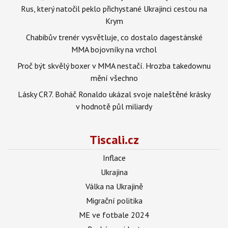
Rus, který natočil peklo přichystané Ukrajinci cestou na
Krym
Chabibův trenér vysvětluje, co dostalo dagestánské
MMA bojovníky na vrchol
Proč být skvělý boxer v MMA nestačí. Hrozba takedownu
mění všechno
Lásky CR7. Boháč Ronaldo ukázal svoje naleštěné krásky
v hodnotě půl miliardy
Tiscali.cz
Inflace
Ukrajina
Válka na Ukrajině
Migrační politika
ME ve fotbale 2024