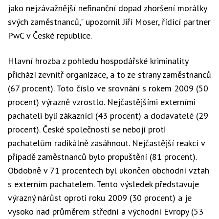
jako nejzávažnější nefinanční dopad zhoršení morálky
svých zaměstnanců," upozornil Jiří Moser, řídící partner
PwC v České republice.
Hlavní hrozba z pohledu hospodářské kriminality
přichází zevnitř organizace, a to ze strany zaměstnanců
(67 procent). Toto číslo ve srovnání s rokem 2009 (50
procent) výrazně vzrostlo. Nejčastějšími externími
pachateli byli zákazníci (43 procent) a dodavatelé (29
procent). České společnosti se nebojí proti
pachatelům radikálně zasáhnout. Nejčastější reakcí v
případě zaměstnanců bylo propuštění (81 procent).
Obdobně v 71 procentech byl ukončen obchodní vztah
s externím pachatelem. Tento výsledek představuje
výrazný nárůst oproti roku 2009 (30 procent) a je
vysoko nad průměrem střední a východní Evropy (53