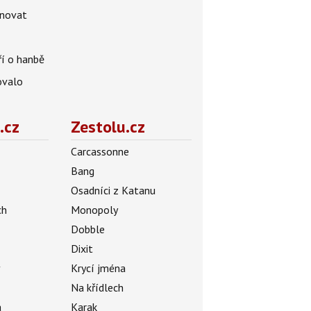
énovat
ří o hanbě
ovalo
.cz
Zestolu.cz
Carcassonne
Bang
Osadníci z Katanu
ch
Monopoly
Dobble
Dixit
ý
Krycí jména
Na křídlech
a
Karak