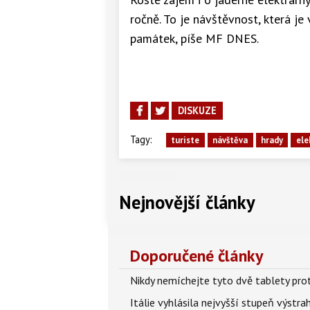
ročně. To je návštěvnost, která j
památek, píše MF DNES.
DISKUZE
Tagy:
turiste
návštěva
hrady
ele
Nejnovější články
Doporučené články
Nikdy nemíchejte tyto dvě tablety pro
Itálie vyhlásila nejvyšší stupeň výstr