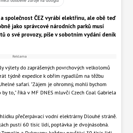
t mezi oblíbené zdroje na Googlu
 a společnost ČEZ vyrábí elektřinu, ale obě teď
dobně jako správcové národních parků musí
ů o své provozy, píše v sobotním vydání deník
ly výlety do zaprášených povrchových velkolomů
krát týdně expedice k obřím rypadlům na těžbu
Uhelné safari. "Zájem je ohromný, mohli bychom
 by to," říká v MF DNES mluvčí Czech Coal Gabriela
hlídku přečerpávací vodní elektrárny Dlouhé stráně.
kách pustí 60 tisíc lidí, poptávka je dvojnásobná.
 Temelín a Dukovany, každou navštíví 30 tisíc lidí