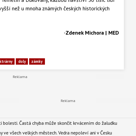
e vyšší než u mnoha známých českých historických
-
Zdenek Michora | MED
ktrárny
doly
zámky
ti bolesti. Častá chyba může skončit krvácením do žaludku
ahy ve všech velkých městech. Vedra nepoleví ani v Česku