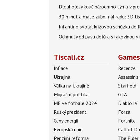
Dlouholetý kouč národního týmu v prob
30 minut a máte zubní náhradu: 3D tis
Infantino svolal krizovou schůzku do R
Ochrnutý od pasu dolů a s rakovinou v
Tiscali.cz
Games
Inflace
Recenze
Ukrajina
Assassin's
Válka na Ukrajině
Starfield
Migrační politika
GTA
ME ve fotbale 2024
Diablo IV
Ruský prezident
Forza
Ceny energií
Fortnite
Evropská unie
Call of D
Penzijní reforma
The Elder 