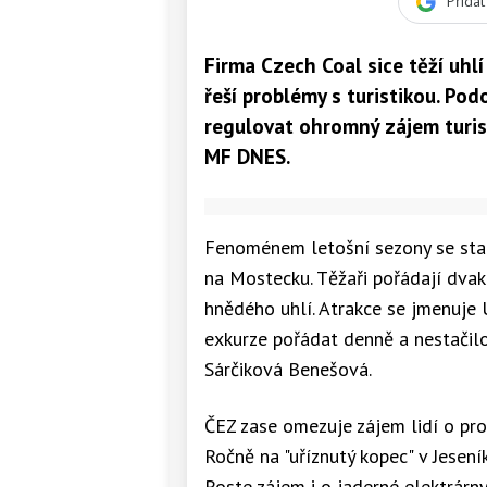
Přida
Firma Czech Coal sice těží uhlí
řeší problémy s turistikou. Po
regulovat ohromný zájem turist
MF DNES.
Fenoménem letošní sezony se sta
na Mostecku. Těžaři pořádají dva
hnědého uhlí. Atrakce se jmenuje 
exkurze pořádat denně a nestačilo
Sárčiková Benešová.
ČEZ zase omezuje zájem lidí o pro
Ročně na "uříznutý kopec" v Jesení
Roste zájem i o jaderné elektrárny