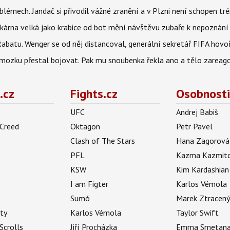
lémech. Jandač si přivodil vážné zranění a v Plzni není schopen tr
kárna velká jako krabice od bot mění návštěvu zubaře k nepoznání
abatu. Wenger se od něj distancoval, generální sekretář FIFA hovo
 mozku přestal bojovat. Pak mu snoubenka řekla ano a tělo zareag
.cz
Fights.cz
Osobnosti
UFC
Andrej Babiš
 Creed
Oktagon
Petr Pavel
Clash of The Stars
Hana Zagorová
PFL
Kazma Kazmit
KSW
Kim Kardashian
I am Figter
Karlos Vémola
Sumó
Marek Ztracen
uty
Karlos Vémola
Taylor Swift
Scrolls
Jiří Procházka
Emma Smetan