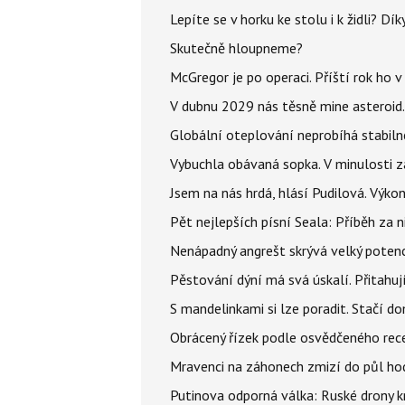
Lepíte se v horku ke stolu i k židli? D
Skutečně hloupneme?
McGregor je po operaci. Příští rok ho 
V dubnu 2029 nás těsně mine asteroid.
Globální oteplování neprobíhá stabilně.
Vybuchla obávaná sopka. V minulosti za
Jsem na nás hrdá, hlásí Pudilová. Výko
Pět nejlepších písní Seala: Příběh za 
Nenápadný angrešt skrývá velký poten
Pěstování dýní má svá úskalí. Přitahuj
S mandelinkami si lze poradit. Stačí do
Obrácený řízek podle osvědčeného rece
Mravenci na záhonech zmizí do půl hodi
Putinova odporná válka: Ruské drony kr