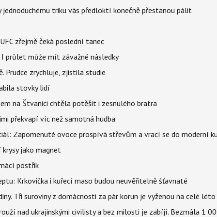
íky jednoduchému triku vás předloktí konečně přestanou pálit
v UFC zřejmě čeká poslední tanec
 I průlet může mít závažné následky
 Prudce zrychluje, zjistila studie
bila stovky lidí
nem na Štvanici chtěla potěšit i zesnulého bratra
nimi překvapí víc než samotná hudba
ciál: Zapomenuté ovoce prospívá střevům a vrací se do moderní k
í krysy jako magnet
mácí postřik
ptu: Krkovička i kuřecí maso budou neuvěřitelně šťavnaté
ny. Tři suroviny z domácnosti za pár korun je vyženou na celé léto
ouží nad ukrajinskými civilisty a bez milosti je zabíjí. Bezmála 1 