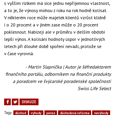
s vyšším rizikem má sice jednu nepříjemnou vlastnost,
a to je, že výnosy mohou z roku na rok hodně kolísat.
V některém roce může majetek klientů vzrůst klidně
i o 20 procent a v jiném zase může o 20 procent
poklesnout. Nabízejí ale v průměru v delším období
lepší výnos. A kolísání hodnoty úspor v jednotlivých
letech při dlouhé době spoření nevadí, protože se
v čase vyrovná.
- Martin Slapnička | Autor je šéfredaktorem
finančního portálu, odborníkem na finanční produkty
a poradcem ve švýcarské poradenské společnosti
Swiss Life Select
DISKUZE
Tagy:
důchod
vyhody
penze
důchodová reforma
nevýhody