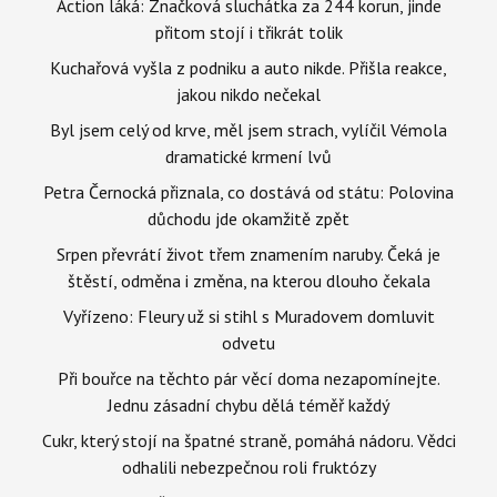
Action láká: Značková sluchátka za 244 korun, jinde
přitom stojí i třikrát tolik
Kuchařová vyšla z podniku a auto nikde. Přišla reakce,
jakou nikdo nečekal
Byl jsem celý od krve, měl jsem strach, vylíčil Vémola
dramatické krmení lvů
Petra Černocká přiznala, co dostává od státu: Polovina
důchodu jde okamžitě zpět
Srpen převrátí život třem znamením naruby. Čeká je
štěstí, odměna i změna, na kterou dlouho čekala
Vyřízeno: Fleury už si stihl s Muradovem domluvit
odvetu
Při bouřce na těchto pár věcí doma nezapomínejte.
Jednu zásadní chybu dělá téměř každý
Cukr, který stojí na špatné straně, pomáhá nádoru. Vědci
odhalili nebezpečnou roli fruktózy