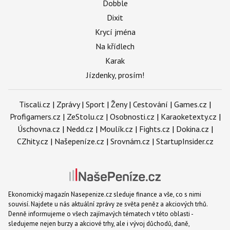
Dobble
Dixit
Krycí jména
Na křídlech
Karak
Jízdenky, prosím!
Tiscali.cz
|
Zprávy
|
Sport
|
Ženy
|
Cestování
|
Games.cz
|
Profigamers.cz
|
ZeStolu.cz
|
Osobnosti.cz
|
Karaoketexty.cz
|
Úschovna.cz
|
Nedd.cz
|
Moulík.cz
|
Fights.cz
|
Dokina.cz
|
CZhity.cz
|
Našepeníze.cz
|
Srovnám.cz
|
StartupInsider.cz
Ekonomický magazín Nasepenize.cz sleduje finance a vše, co s nimi
souvisí. Najdete u nás aktuální zprávy ze světa peněz a akciových trhů.
Denně informujeme o všech zajímavých tématech v této oblasti -
sledujeme nejen burzy a akciové trhy, ale i vývoj důchodů, daně,