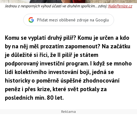
Jednou z nesporných výhod účasti ve druhém spořícím
zdroj:
NašePeníze.cz
pilíři je možnost dědit naspořené prostředky. Tím se
zásadně odlišuje od státního důchodu, Foto:SXC
Přidat mezi oblíbené zdroje na Googlu
Komu se vyplatí druhý pilíř? Komu je určen a kdo
by na něj měl prozatím zapomenout? Na začátku
je důležité si říci, že II pilíř je státem
podporovaný investiční program. I když se mnoho
lidí kolektivního investování bojí, jedná se
historicky o poměrně úspěšné zhodnocování
peněz i přes krize, které svět potkaly za
posledních min. 80 let.