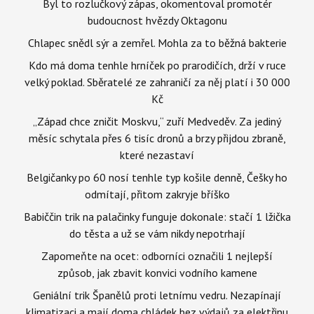
Byl to rozlučkový zápas, okomentoval promotér
budoucnost hvězdy Oktagonu
Chlapec snědl sýr a zemřel. Mohla za to běžná bakterie
Kdo má doma tenhle hrníček po prarodičích, drží v ruce
velký poklad. Sběratelé ze zahraničí za něj platí i 30 000
Kč
„Západ chce zničit Moskvu,“ zuří Medveděv. Za jediný
měsíc schytala přes 6 tisíc dronů a brzy přijdou zbraně,
které nezastaví
Belgičanky po 60 nosí tenhle typ košile denně, Češky ho
odmítají, přitom zakryje bříško
Babiččin trik na palačinky funguje dokonale: stačí 1 lžička
do těsta a už se vám nikdy nepotrhají
Zapomeňte na ocet: odborníci označili 1 nejlepší
způsob, jak zbavit konvici vodního kamene
Geniální trik Španělů proti letnímu vedru. Nezapínají
klimatizaci a mají doma chládek bez výdajů za elektřinu