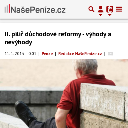
II. pilíř důchodové reformy - výhody a
nevýhody
11. 1. 2013 – 0:01
|
Penze
|
Redakce NašePeníze.cz
|