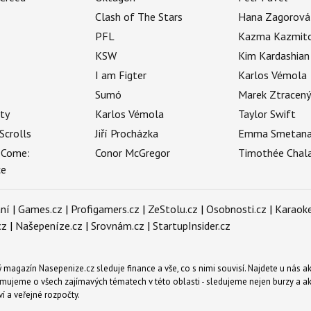
Clash of The Stars
Hana Zagorová
PFL
Kazma Kazmit
KSW
Kim Kardashian
I am Figter
Karlos Vémola
Sumó
Marek Ztracen
uty
Karlos Vémola
Taylor Swift
Scrolls
Jiří Procházka
Emma Smetan
 Come:
Conor McGregor
Timothée Chal
ce
ní
|
Games.cz
|
Profigamers.cz
|
ZeStolu.cz
|
Osobnosti.cz
|
Karaoke
cz
|
Našepeníze.cz
|
Srovnám.cz
|
StartupInsider.cz
magazín Nasepenize.cz sleduje finance a vše, co s nimi souvisí. Najdete u nás ak
mujeme o všech zajímavých tématech v této oblasti - sledujeme nejen burzy a akci
ví a veřejné rozpočty.