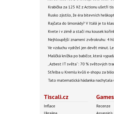
Krabička za 125 Kč z Actionu ušetří tis
Rusko zjistilo, že éra bitevních helikopt
Rajčata do limonády? V Itálii je to klas
Kvete i v zimě a stačí mu kousek kořín
Nejhloupější znamení zvěrokruhu: 4 hl
Ve vzduchu vydržel jen devět minut. L
Maličká knížka po babičce, která vypad
„Azbest IT světa“: 70 % světových tra
Střelba u Kremlu kvůli e-shopu za bilio
Tato matematická hádanka nachytala už t
Tiscali.cz
Games
Inflace
Recenze
Ukrajina
Assassin's