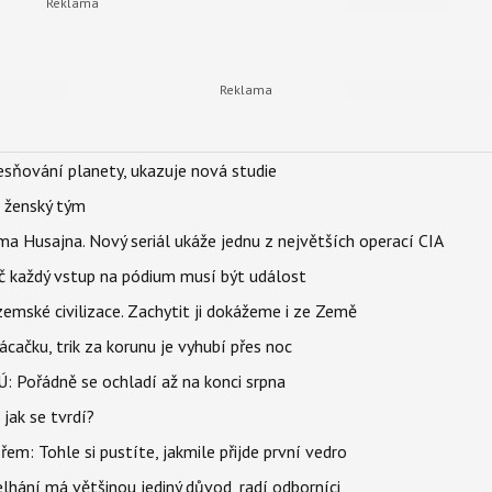
sňování planety, ukazuje nová studie
e ženský tým
a Husajna. Nový seriál ukáže jednu z největších operací CIA
č každý vstup na pódium musí být událost
mské civilizace. Zachytit ji dokážeme i ze Země
ačku, trik za korunu je vyhubí přes noc
: Pořádně se ochladí až na konci srpna
jak se tvrdí?
řem: Tohle si pustíte, jakmile přijde první vedro
elhání má většinou jediný důvod, radí odborníci