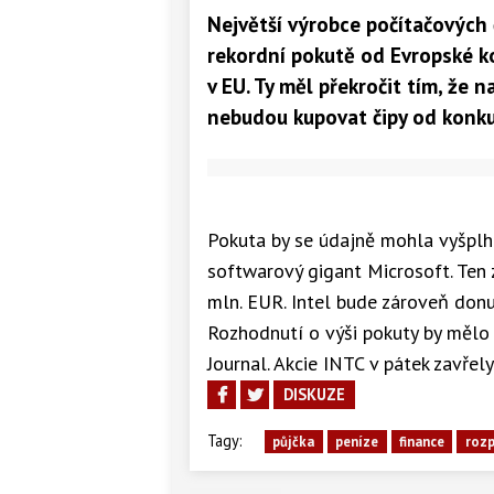
Největší výrobce počítačových č
rekordní pokutě od Evropské k
v EU. Ty měl překročit tím, že n
nebudou kupovat čipy od konk
Pokuta by se údajně mohla vyšplha
softwarový gigant Microsoft. Ten
mln. EUR. Intel bude zároveň don
Rozhodnutí o výši pokuty by mělo 
Journal. Akcie INTC v pátek zavřel
DISKUZE
Tagy:
půjčka
peníze
finance
roz