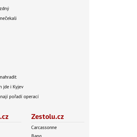
ázdný
 nečekali
nahradit
 jde i Kyjev
znají pořadí operací
.cz
Zestolu.cz
Carcassonne
Bang