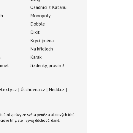
Osadníci z Katanu
ch
Monopoly
Dobble
Dixit
ý
Krycí jména
Na křídlech
a
Karak
amet
Jízdenky, prosím!
texty.cz
|
Úschovna.cz
|
Nedd.cz
|
tuální zprávy ze světa peněz a akciových trhů.
ové trhy, ale i vývoj důchodů, daně,