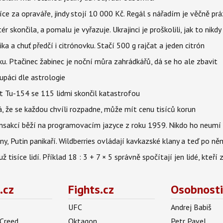
íce za opraváře, jindy stojí 10 000 Kč. Regál s nářadím je věčně pr
ér skončila, a pomalu je vyřazuje. Ukrajinci je proškolili, jak to nikdy
ika a chuť předčí i citrónovku. Stačí 500 g rajčat a jeden citrón
ku. Ptačinec žabinec je noční můra zahrádkářů, dá se ho ale zbavit
upáci dle astrologie
et Tu-154 se 115 lidmi skončil katastrofou
á, že se každou chvíli rozpadne, může mít cenu tisíců korun
nsakcí běží na programovacím jazyce z roku 1959. Nikdo ho neumí 
ny, Putin panikaří. Wildberries ovládají kavkazské klany a teď po něm
isíce lidí. Příklad 18 : 3 + 7 × 5 správně spočítají jen lidé, kteří 
.cz
Fights.cz
Osobnosti
UFC
Andrej Babiš
 Creed
Oktagon
Petr Pavel