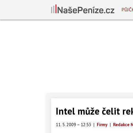
PŮJČ
Intel může čelit r
11. 5. 2009 – 12:53
|
Firmy
|
Redakce N