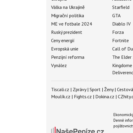
Válka na Ukrajině
Starfield
Migrační politika
GTA
ME ve fotbale 2024
Diablo IV
Ruský prezident
Forza
Ceny energií
Fortnite
Evropská unie
Call of D
Penzijní reforma
The Elder 
Vynález
Kingdome
Deliveren
Tiscali.cz
|
Zprávy
|
Sport
|
Ženy
|
Cestová
Moulík.cz
|
Fights.cz
|
Dokina.cz
|
CZhity.
Ekonomický 
Denně infor
pojišťovnict