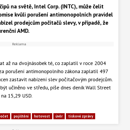
ipů na světě, Intel Corp. (INTC), může čelit
omise kvůli porušení antimonopolních pravidel
abízel prodejcům počítačů slevy, v případě, že
urenční AMD.
t až na dvojnásobek té, co zaplatil v roce 2004
 za porušení antimonopolního zákona zaplatil 497
ucen zastavit nabízení slev počítačovým prodejcům.
být učiněno ve středu, píše dnes deník Wall Street
y na 15,29 USD.
počet
pojištění
hotovost
úvěr
tiskové zprávy