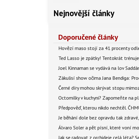
Nejnovější články
Doporučené články
Hovězí maso stojí za 41 procenty odle
Ted Lasso je zpátky! Tentokrát trénuj
Joel Kinnaman se vydává na lov Saddám
Zákulisí show očima Jana Bendiga: Pro
Černé díry mohou skrývat stopu mimoze
Octomilky v kuchyni? Zapomeňte na plác
Předpověď, kterou nikdo nechtěl. ČHMÚ
Je běhání dole bez opravdu tak zdravé, 
Álvaro Soler a pět písní, které voní mo
Jak se radovat z orchideje celá léta? S