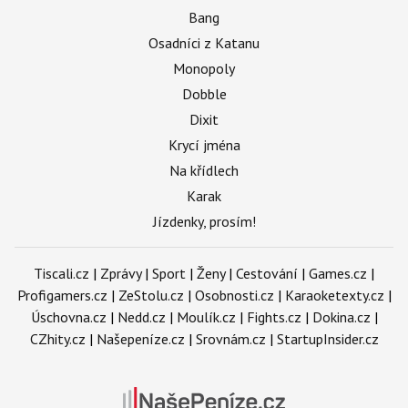
Bang
Osadníci z Katanu
Monopoly
Dobble
Dixit
Krycí jména
Na křídlech
Karak
Jízdenky, prosím!
Tiscali.cz
|
Zprávy
|
Sport
|
Ženy
|
Cestování
|
Games.cz
|
Profigamers.cz
|
ZeStolu.cz
|
Osobnosti.cz
|
Karaoketexty.cz
|
Úschovna.cz
|
Nedd.cz
|
Moulík.cz
|
Fights.cz
|
Dokina.cz
|
CZhity.cz
|
Našepeníze.cz
|
Srovnám.cz
|
StartupInsider.cz