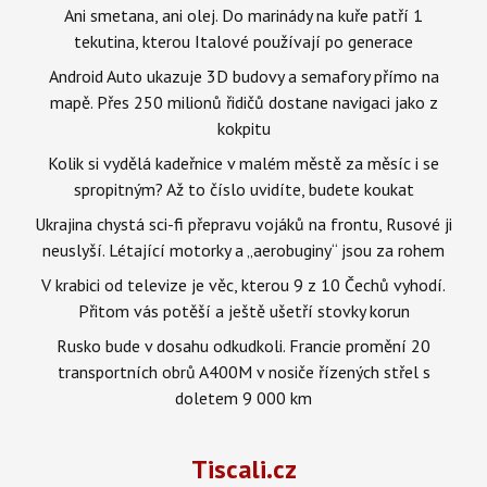
Ani smetana, ani olej. Do marinády na kuře patří 1
tekutina, kterou Italové používají po generace
Android Auto ukazuje 3D budovy a semafory přímo na
mapě. Přes 250 milionů řidičů dostane navigaci jako z
kokpitu
Kolik si vydělá kadeřnice v malém městě za měsíc i se
spropitným? Až to číslo uvidíte, budete koukat
Ukrajina chystá sci-fi přepravu vojáků na frontu, Rusové ji
neuslyší. Létající motorky a „aerobuginy“ jsou za rohem
V krabici od televize je věc, kterou 9 z 10 Čechů vyhodí.
Přitom vás potěší a ještě ušetří stovky korun
Rusko bude v dosahu odkudkoli. Francie promění 20
transportních obrů A400M v nosiče řízených střel s
doletem 9 000 km
Tiscali.cz