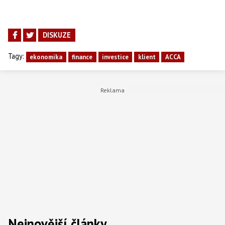
DISKUZE
Tagy:
ekonomika
finance
investice
klient
ACCA
Nejnovější články