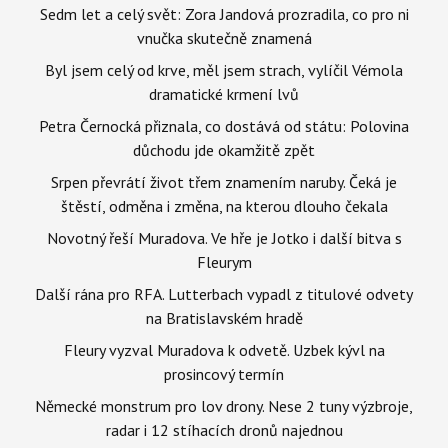
Sedm let a celý svět: Zora Jandová prozradila, co pro ni
vnučka skutečně znamená
Byl jsem celý od krve, měl jsem strach, vylíčil Vémola
dramatické krmení lvů
Petra Černocká přiznala, co dostává od státu: Polovina
důchodu jde okamžitě zpět
Srpen převrátí život třem znamením naruby. Čeká je
štěstí, odměna i změna, na kterou dlouho čekala
Novotný řeší Muradova. Ve hře je Jotko i další bitva s
Fleurym
Další rána pro RFA. Lutterbach vypadl z titulové odvety
na Bratislavském hradě
Fleury vyzval Muradova k odvetě. Uzbek kývl na
prosincový termín
Německé monstrum pro lov drony. Nese 2 tuny výzbroje,
radar i 12 stíhacích dronů najednou