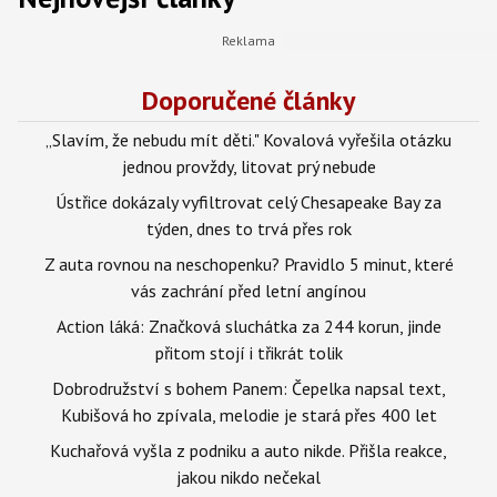
Doporučené články
„Slavím, že nebudu mít děti." Kovalová vyřešila otázku
jednou provždy, litovat prý nebude
Ústřice dokázaly vyfiltrovat celý Chesapeake Bay za
týden, dnes to trvá přes rok
Z auta rovnou na neschopenku? Pravidlo 5 minut, které
vás zachrání před letní angínou
Action láká: Značková sluchátka za 244 korun, jinde
přitom stojí i třikrát tolik
Dobrodružství s bohem Panem: Čepelka napsal text,
Kubišová ho zpívala, melodie je stará přes 400 let
Kuchařová vyšla z podniku a auto nikde. Přišla reakce,
jakou nikdo nečekal