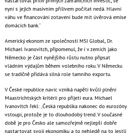
nastartoval příliv přímých zahraničních investic, se
nyní s jejich masivním přílivem počítat nedá. Hlavní
váhu ve financování zotavení bude mít úvěrová emise
domácích bank.“
Americký ekonom ze společnosti MSI Global, Dr.
Michael Ivanovitch, připomenul, že i v zemích jako
Německo je část nynějšího růstu nutno připsat
vládním výdajům během volebního roku. V Německu
se tradičně přidává silná role tamního exportu.
V České republice navíc vzniká napětí kvůli plnění
Maastrichtských kritérií pro přijetí eura. Michael
Ivanovitch řekl: „Česká republika nakonec do eurozóny
vstoupí, protože je to dlouhodobý trend. V současné
době je pro Česko ale samozřejmě nejlepší dobře
nastartovat svoji ekonomiku a to nehledě na to jestli