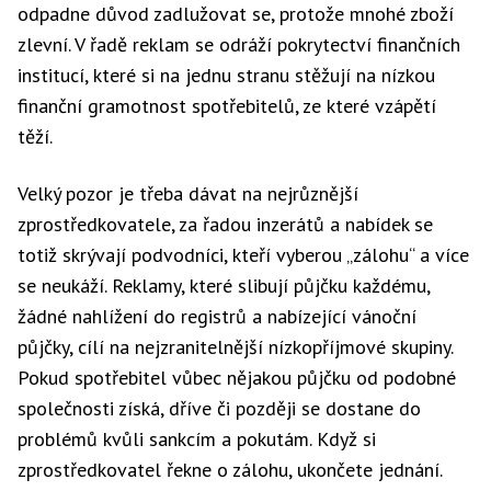
odpadne důvod zadlužovat se, protože mnohé zboží
zlevní. V řadě reklam se odráží pokrytectví finančních
institucí, které si na jednu stranu stěžují na nízkou
finanční gramotnost spotřebitelů, ze které vzápětí
těží.
Velký pozor je třeba dávat na nejrůznější
zprostředkovatele, za řadou inzerátů a nabídek se
totiž skrývají podvodníci, kteří vyberou „zálohu“ a více
se neukáží. Reklamy, které slibují půjčku každému,
žádné nahlížení do registrů a nabízející vánoční
půjčky, cílí na nejzranitelnější nízkopříjmové skupiny.
Pokud spotřebitel vůbec nějakou půjčku od podobné
společnosti získá, dříve či později se dostane do
problémů kvůli sankcím a pokutám. Když si
zprostředkovatel řekne o zálohu, ukončete jednání.