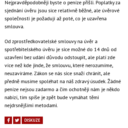
Nejpravděpodobněji byste o peníze přišli. Poplatky za
sjednání úvěru jsou sice relativně běžné, ale úvěrové
společnosti je požadují až poté, co je uzavřena
smlouva.
Od zprostředkovatelské smlouvy na úvěr a
spotřebitelského úvěru je sice možné do 14 dnů od
uzavření bez udání důvodu odstoupit, ale platí zde
více než kde jinde, že smlouvu, které nerozumíme,
neuzavíráme. Zákon se nás sice snaží chránit, ale
předně musíme spoléhat na náš zdravý úsudek. Žádné
peníze nejsou zadarmo a čím ochotněji nám je někdo
nabízí, tím spíše je zpět bude vymáhat těmi
nejdrsnějšími metodami.
DISKUZE