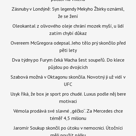
Zásnuby v Londýně: Syn legendy Mekyho Žbirky oznámil,
že se žení
Oleokantal z olivového oleje chrání mozek myší, u lidí
zatím chybí důkaz
Overeem McGregora odepsal. Jeho tělo prý skončilo před
pěti lety
Dva týdny po Furym čeká Wacha šest soupeřů. Do klece
půjdou po dvojicích
Szabová možná v Oktagonu skončila. Novotný ji už vidí v
UFC
Usyk říká, že box je sport pro chudé. Luxus podle něj bere
motivaci
Vémola prodává své slavné „géčko“. Za Mercedes chce
téměř 4,5 milionu
Jaromír Soukup skončil po útoku v nemocnici. Útočníci
měli použít pálku