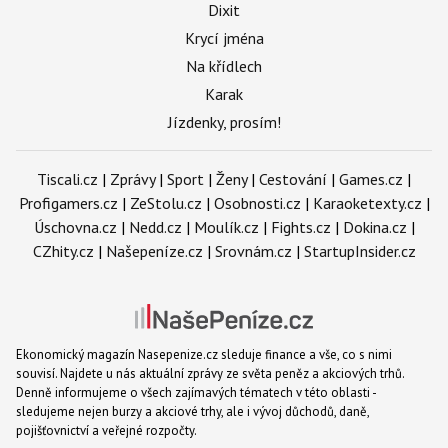
Dixit
Krycí jména
Na křídlech
Karak
Jízdenky, prosím!
Tiscali.cz
|
Zprávy
|
Sport
|
Ženy
|
Cestování
|
Games.cz
|
Profigamers.cz
|
ZeStolu.cz
|
Osobnosti.cz
|
Karaoketexty.cz
|
Úschovna.cz
|
Nedd.cz
|
Moulík.cz
|
Fights.cz
|
Dokina.cz
|
CZhity.cz
|
Našepeníze.cz
|
Srovnám.cz
|
StartupInsider.cz
Ekonomický magazín Nasepenize.cz sleduje finance a vše, co s nimi
souvisí. Najdete u nás aktuální zprávy ze světa peněz a akciových trhů.
Denně informujeme o všech zajímavých tématech v této oblasti -
sledujeme nejen burzy a akciové trhy, ale i vývoj důchodů, daně,
pojišťovnictví a veřejné rozpočty.