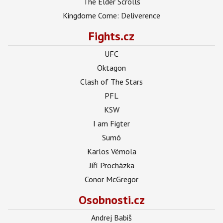
The Elder Scrolls
Kingdome Come: Deliverence
Fights.cz
UFC
Oktagon
Clash of The Stars
PFL
KSW
I am Figter
Sumó
Karlos Vémola
Jiří Procházka
Conor McGregor
Osobnosti.cz
Andrej Babiš