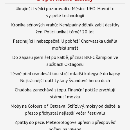
Ukrajinští vědci pozorovali u Měsíce UFO. Hovoří o
vyspělé technologii
Kronika sériových vrahů: Nenápadný dělník zabil desítky
žen. Policii unikal téměř 20 let
Fascinující i nebezpečná. U pobřeží Chorvatska udeřila
mořská smršť
Do zápasu jsem šel po kalbě, přiznal BKFC šampion ve
službách Oktagonu
Těsně před osmdesátkou strčí mladší kolegyně do kapsy.
Nejkrásnější outfity Jany Švandové berou dech
Chudoba zanechává stopu. Finanční potíže zrychlují
stárnutí mozku
Moby na Colours of Ostrava: Střízlivý, mokrý od deště, a
přesto přichystal nejlepší večer festivalu
Zpátky do pece. Meteorologové upřesnili předpověď
počasí na víkend