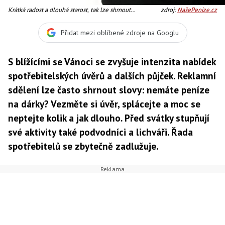
Krátká radost a dlouhá starost, tak lze shrnout
zdroj:
NašePeníze.cz
předvánoční půjčky a úvěry. Před Vánoci, více než kdy
jindy, marketingové kampaně vedou spotřebitele ke
Přidat mezi oblíbené zdroje na Googlu
zbytečnému utrácení a snaží se z našich kapes
vytáhnout i to, co v nich nemáme. Foto:SXC
S blížícími se Vánoci se zvyšuje intenzita nabídek
spotřebitelských úvěrů a dalších půjček. Reklamní
sdělení lze často shrnout slovy: nemáte peníze
na dárky? Vezměte si úvěr, splácejte a moc se
neptejte kolik a jak dlouho. Před svátky stupňují
své aktivity také podvodníci a lichváři. Řada
spotřebitelů se zbytečně zadlužuje.