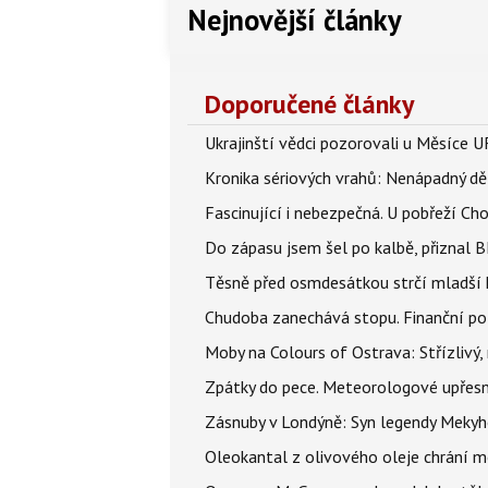
Nejnovější články
Doporučené články
Ukrajinští vědci pozorovali u Měsíce U
Kronika sériových vrahů: Nenápadný děln
Fascinující i nebezpečná. U pobřeží Ch
Do zápasu jsem šel po kalbě, přiznal
Těsně před osmdesátkou strčí mladší k
Chudoba zanechává stopu. Finanční pot
Moby na Colours of Ostrava: Střízlivý, 
Zpátky do pece. Meteorologové upřesn
Zásnuby v Londýně: Syn legendy Mekyho
Oleokantal z olivového oleje chrání m