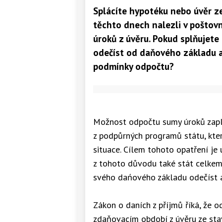
Splácíte hypotéku nebo úvěr z
těchto dnech nalezli v poštov
úroků z úvěru. Pokud splňujete
odečíst od daňového základu a u
podmínky odpočtu?
Možnost odpočtu sumy úroků zapla
z podpůrných programů státu, kter
situace. Cílem tohoto opatření je 
z tohoto důvodu také stát celkem 
svého dańového základu odečíst a
Zákon o daních z příjmů říká, že 
zdaňovacím období z úvěru ze sta