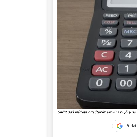
Snížit daň můžete odečtením úroků z pujčky na 
Přida