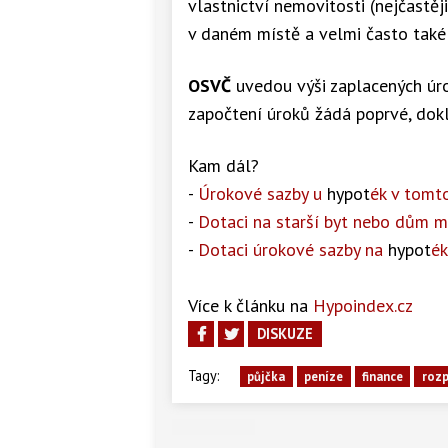
vlastnictví nemovitosti (nejčastěji
v daném místě a velmi často také
OSVČ
uvedou výši zaplacených úr
započtení úroků žádá poprvé, dok
Kam dál?
-
Úrokové sazby u
hypot
ék v tomt
-
Dotaci na starší byt nebo dům m
-
Dotaci úrokové sazby na
hypot
ék
Více k článku na
Hypoindex.cz
DISKUZE
Tagy:
půjčka
peníze
finance
roz