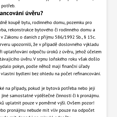
h potřeb.
nancování úvěru?
rdně koupě bytu, rodinného domu, pozemku pro
avba, rekonstrukce bytového či rodinného domu a
 v Zákonu o daních z příjmu 586/1992 Sb., § 15c.
veru upozornili, že v případě doslovného výkladu
i uplatňování odpočtu úroků z úvěru, jehož účelem
távajícího úvěru. V srpnu loňského roku však došlo
vydalo pokyn, podle něhož mají finanční úřady
vlastní bydlení bez ohledu na počet refinancování.
ké na případy, pokud je bytová potřeba nebo její
 jiné samostatné výdělečné činnosti či k pronájmu.
ků uplatnit pouze v poměrné výši. Ovšem pozor!
nebo pronájmu nebude mít vliv pouze na odpočet