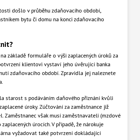
tosti došlo v průběhu zdaňovacího období,
vlastníkem bytu či domu na konci zdaňovacího
nit?
na základě formuláře o výši zaplacených úroků za
otvrzení klientovi vystaví jeho úvěrující banka
ynutí zdaňovacího období. Zpravidla jej naleznete
na.
a starost s podáváním daňového přiznání kvůli
aplacené úroky. Zúčtování za zaměstnance již
el. Zaměstnanec však musí zaměstnavateli (mzdové
 zaplacených úrocích. V případě, že nárokuje
árna vyžadovat také potvrzení dokládající