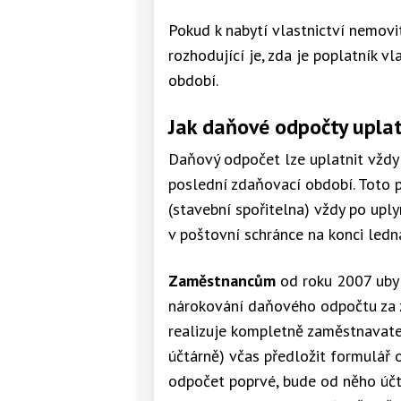
Pokud k nabytí vlastnictví nemovi
rozhodující je, zda je poplatník 
období.
Jak daňové odpočty uplat
Daňový odpočet lze uplatnit vždy 
poslední zdaňovací období. Toto p
(stavební spořitelna) vždy po upl
v poštovní schránce na konci led
Zaměstnancům
od roku 2007 ubyl
nárokování daňového odpočtu za z
realizuje kompletně zaměstnavat
účtárně) včas předložit formulář o
odpočet poprvé, bude od něho účt