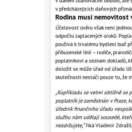
v daném zdaňovacím období, ale 
v předcházejících daňových přizná
Rodina musí nemovitost v
Účelovost úvěru však není jedino
odpočtu zaplacených úroků. Popla
používá k trvalému bydlení buď p
příbuzenské linii – rodiče, prarod
poplatníkovi a seznam dokladů, k
doložit se může úřad od úřadu liš
skutečnosti nestačí pouze to, že má
„Kupříkladu se velmi obtížně se p
poplatník je zaměstnán v Praze, 
úředník finančního úřadu nespolk
službu nám udělají sousedé, kteří
nezdržujete,“
říká Vladimír Zdraži