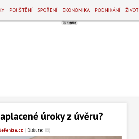
KY
POJIŠTĚNÍ
SPOŘENÍ
EKONOMIKA
PODNIKÁNÍ
ŽIVOT
 zaplacené úroky z úvěru?
šePeníze.cz
|
Diskuze: