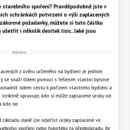
e stavebního spoření? Pravděpodobně jste v
ních schránkách potvrzení o výši zaplacených
 zákonné požadavky, můžete si tuto částku
šetřit i několik desítek tisíc. Jaké jsou
cených z úvěru určeného na bydlení je jedním
ý se snaží lidem pomoci s řešením vlastní bytové
usnadnit lidem cestu k pořízení vlastního bydlení a
striktně upravuje, kdo si může zaplacené úroky od
 kdo ne.
od základu daně lze odečíst úroky zaplacené ve
vebního spoření nebo hypotéky za předpokladu, že