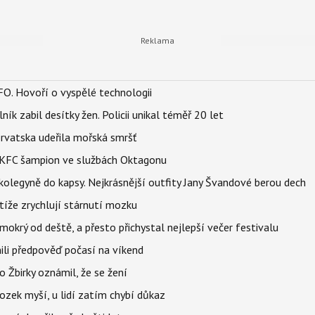
FO. Hovoří o vyspělé technologii
ík zabil desítky žen. Policii unikal téměř 20 let
orvatska udeřila mořská smršť
 BKFC šampion ve službách Oktagonu
olegyně do kapsy. Nejkrásnější outfity Jany Švandové berou dech
íže zrychlují stárnutí mozku
mokrý od deště, a přesto přichystal nejlepší večer festivalu
ili předpověď počasí na víkend
 Žbirky oznámil, že se žení
ozek myší, u lidí zatím chybí důkaz