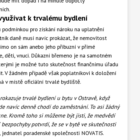
bude mít dopad i na minulé odpočty
ních.
yužívat k trvalému bydlení
u podmínkou pro získání nároku na uplatnění
tník daně musí navíc prokázat, že nemovitost
římo on sám anebo jeho příbuzní v přímé
iče, děti, vnuci. Důkazní břemeno je na samotném
terými je možné tuto skutečnost finančnímu úřadu
it. V žádném případě však poplatníkovi k doložení
 v místě oficiální trvalé bydliště.
rokazuje trvalé bydlení u bytu v Ostravě, když
kde navíc denně chodí do zaměstnání. To asi žádný
ne. Kromě toho si můžeme být jisti, že medvědí
 bezpochyby potvrdí, že se v bytě ve skutečnosti
l, jednatel poradenské společnosti NOVATIS.