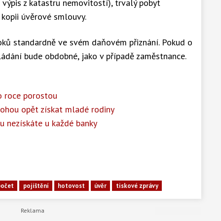
 výpis z katastru nemovitostí), trvalý pobyt
 kopii úvěrové smlouvy.
oků standardně ve svém daňovém přiznání. Pokud o
ládání bude obdobné, jako v případě zaměstnance.
o roce porostou
ohou opět získat mladé rodiny
u nezískáte u každé banky
počet
pojištění
hotovost
úvěr
tiskové zprávy