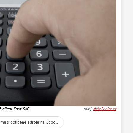
bydlení, Foto: SXC
zdroj:
NašePeníze.cz
t mezi oblíbené zdroje na Googlu