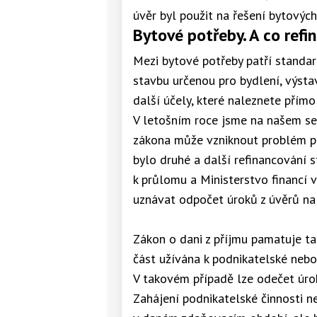
úvěr byl použit na řešení bytovýc
Bytové potřeby. A co refi
Mezi bytové potřeby patří standa
stavbu určenou pro bydlení, výst
další účely, které naleznete přímo
V letošním roce jsme na našem ser
zákona může vzniknout problém př
bylo druhé a další refinancování s
k průlomu a Ministerstvo financí 
uznávat odpočet úroků z úvěrů na 
Zákon o dani z příjmu pamatuje ta
část užívána k podnikatelské nebo
V takovém případě lze odečet úro
Zahájení podnikatelské činnosti 