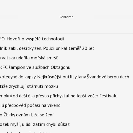
FO. Hovoří o vyspělé technologii
ík zabil desítky žen. Policii unikal téměř 20 let
orvatska udeřila mořská smršť
 BKFC šampion ve službách Oktagonu
olegyně do kapsy. Nejkrásnější outfity Jany Švandové berou dech
íže zrychlují stárnutí mozku
mokrý od deště, a přesto přichystal nejlepší večer festivalu
ili předpověď počasí na víkend
 Žbirky oznámil, že se žení
ozek myší, u lidí zatím chybí důkaz