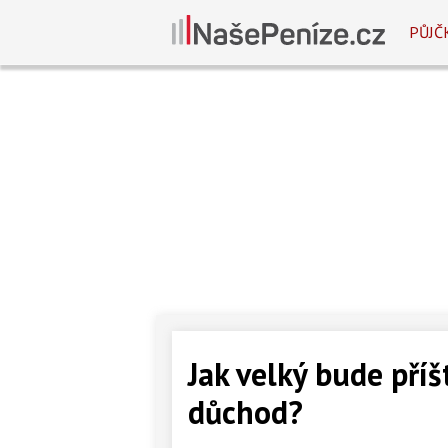
PŮJČ
Jak velký bude příš
důchod?