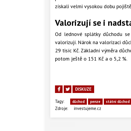
získali velmi vysokou dobu pojiště
Valorizují se i nad
Od lednové splátky důchodu se 
valorizují. Nárok na valorizaci d
29 tisíc Kč. Základní výměra důc
potom ještě o 151 Kč a o 5,2 %.
DISKUZE
Tagy:
důchod
penze
státní důchod
Zdroje:
investujeme.cz