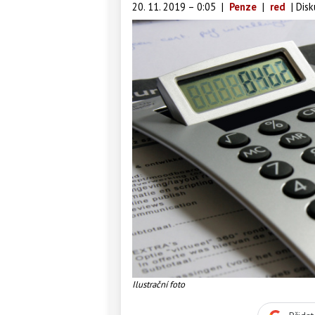
20. 11. 2019 – 0:05
|
Penze
|
red
|
Disk
Ilustrační foto