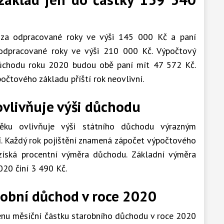
a odpracované roky ve výši 145 000 Kč a paní
dpracované roky ve výši 210 000 Kč. Výpočtový
ůchodu roku 2020 budou obě paní mít 47 572 Kč.
očtového základu příští rok neovlivní.
ovlivňuje výši důchodu
ěku ovlivňuje výši státního důchodu výrazným
í. Každý rok pojištění znamená zápočet výpočtového
získá procentní výměra důchodu. Základní výměra
020 činí 3 490 Kč.
robní důchod v roce 2020
enu měsíční částku starobního důchodu v roce 2020