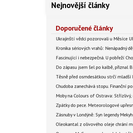
Nejnovější články
Doporučené články
Ukrajinští vědci pozorovali u Měsíce U
Kronika sériových vrahů: Nenápadný děln
Fascinující i nebezpečná. U pobřeží Ch
Do zápasu jsem šel po kalbě, přiznal
Těsně před osmdesátkou strčí mladší k
Chudoba zanechává stopu. Finanční pot
Moby na Colours of Ostrava: Střízlivý, 
Zpátky do pece. Meteorologové upřesn
Zásnuby v Londýně: Syn legendy Mekyho
Oleokantal z olivového oleje chrání m