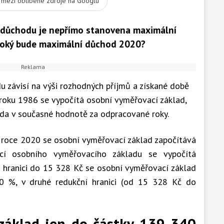
t mezi oblíbené zdroje na Googlu
 důchodu je nepřímo stanovena maximální
ysoký bude maximální důchod 2020?
 závisí na výši rozhodných příjmů a získané době
 roku 1986 se vypočítá osobní vyměřovací základ,
da v současné hodnotě za odpracované roky.
 roce 2020 se osobní vyměřovací základ započítává
í osobního vyměřovacího základu se vypočítá
í hranici do 15 328 Kč se osobní vyměřovací základ
00 %, v druhé redukční hranici (od 15 328 Kč do
základ jen do částky 139 340