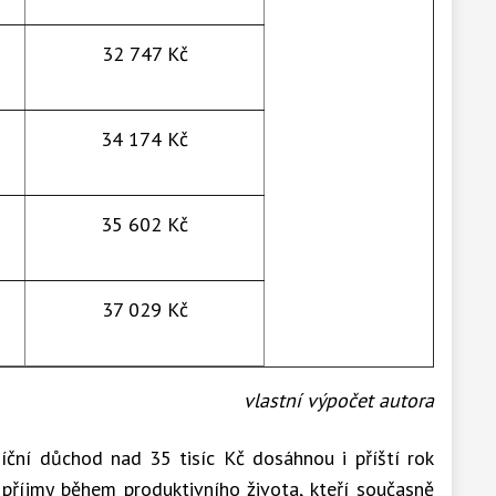
32 747 Kč
34 174 Kč
35 602 Kč
37 029 Kč
vlastní výpočet autora
síční důchod nad 35 tisíc Kč dosáhnou i příští rok
příjmy během produktivního života, kteří současně