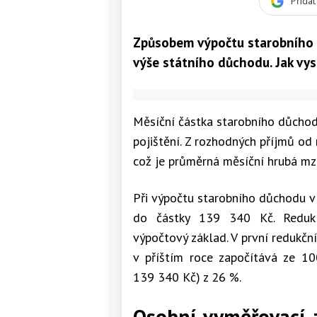
Přida
Způsobem výpočtu starobního
výše státního důchodu. Jak v
Měsíční částka starobního důchodu
pojištění. Z rozhodných příjmů od
což je průměrná měsíční hrubá mz
Při výpočtu starobního důchodu v
do částky 139 340 Kč. Redukc
výpočtový základ. V první redukčn
v příštím roce započítává ze 1
139 340 Kč) z 26 %.
Osobní vyměřovací 