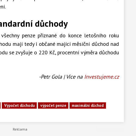
ní.
standardní důchody
všechny penze přiznané do konce letošního roku
ůchodu mají tedy i občané mající měsíční důchod nad
hodu se zvyšuje o 220 Kč, procentní výměra důchodu
-Petr Gola | Více na
Investujeme.cz
Výpočet důchodu
výpočet penze
maximální důchod