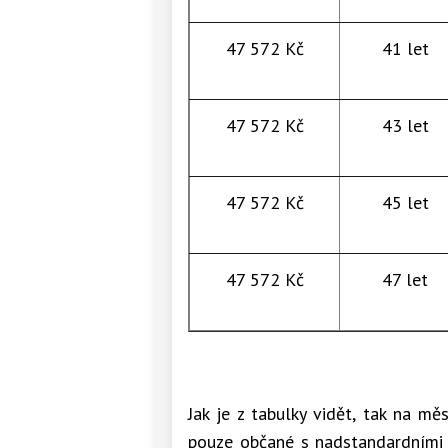
47 572 Kč
41 let
47 572 Kč
43 let
47 572 Kč
45 let
47 572 Kč
47 let
Jak je z tabulky vidět, tak na mě
pouze občané s nadstandardními 