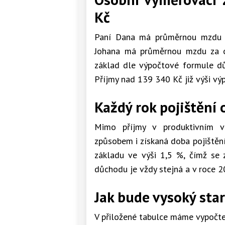
Kč
Paní Dana má průměrnou mzdu z
Johana má průměrnou mzdu za o
základ dle výpočtové formule d
Příjmy nad 139 340 Kč již výši výp
Každý rok pojištění 
Mimo příjmy v produktivním v
způsobem i získaná doba pojištěn
základu ve výši 1,5 %, čímž se 
důchodu je vždy stejná a v roce 2
Jak bude vysoký sta
V přiložené tabulce máme vypočt