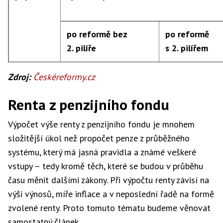
60 000 Kč
13 834 Kč
16 423 Kč
14 903 
po reformě bez
po reformě
70 000 Kč
14 434 Kč
17 983 Kč
16 296 
2. pilíře
s 2. pilířem
Zdroj:
Českéreformy.cz
80 000 Kč
15 034 Kč
19 543 Kč
17 688 
10 000 Kč
0 Kč
–643 Kč
Renta z penzijního fondu
90 000 Kč
15 634 Kč
21 103 Kč
19 081 
Výpočet výše renty z penzijního fondu je mnohem
20 000 Kč
–267 Kč
–1 119 Kč
složitější úkol než propočet penze z průběžného
systému, který má jasná pravidla a známé veškeré
30 000 Kč
–291 Kč
–1 310 Kč
vstupy – tedy kromě těch, které se budou v průběhu
času měnit dalšími zákony. Při výpočtu renty závisí na
výši výnosů, míře inflace a v neposlední řadě na formě
40 000 Kč
669 Kč
–517 Kč
zvolené renty. Proto tomuto tématu budeme věnovat
samostatný článek.