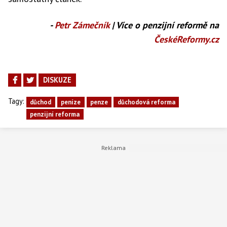
50 000 Kč
1 629 Kč
276 Kč
-
Petr Zámečník
| Více o penzijní reformě na
ČeskéReformy.cz
60 000 Kč
2 589 Kč
1 069 Kč
DISKUZE
70 000 Kč
3 549 Kč
1 862 Kč
Tagy:
důchod
peníze
penze
důchodová reforma
penzijní reforma
80 000 Kč
4 509 Kč
2 654 Kč
90 000 Kč
5 469 Kč
3 447 Kč