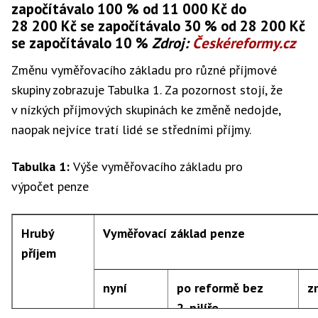
započítávalo 100 % od 11 000 Kč do
28 200 Kč se započítávalo 30 % od 28 200 Kč
se započítávalo 10 %
Zdroj:
Českéreformy.cz
Změnu vyměřovacího základu pro různé příjmové
skupiny zobrazuje Tabulka 1. Za pozornost stojí, že
v nízkých příjmových skupinách ke změně nedojde,
naopak nejvíce tratí lidé se středními příjmy.
Tabulka 1:
Výše vyměřovacího základu pro
výpočet penze
Hrubý
Vyměřovací základ penze
příjem
nyní
po reformě bez
z
2. pilíře