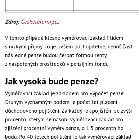
10 000 Kč
10 000 Kč
8 929 Kč
–
Zdroj:
Českéreformy.cz
70 000 Kč
20 340 Kč
26 256 Kč
5
1
V tomto případě klesne vyměřovací základ i lidem
s nízkými příjmy. To je ovšem pochopitelné, neboť část
80 000 Kč
21 340 Kč
28 856 Kč
7
20 000 Kč
13 700 Kč
11 835 Kč
–
následné penze budou čerpat formou renty
1
z naspořených prostředků v penzijním fondu.
90 000 Kč
22 340 Kč
31 456 Kč
9
Jak vysoká bude penze?
30 000 Kč
16 340 Kč
14 157 Kč
–
2
Vyměřovací základ je základem pro výpočet penze.
Druhým významným bodem je počet let placení
důchodového pojištění. Za každý rok pojištění se zvýší
40 000 Kč
17 340 Kč
16 478 Kč
–
procento, kterým se násobí vyměřovací základ pro
zjištění procentní výměry penze, o 1,5 procentního
bodu. Po 40 letech pojištění je tak vyměřovací základ