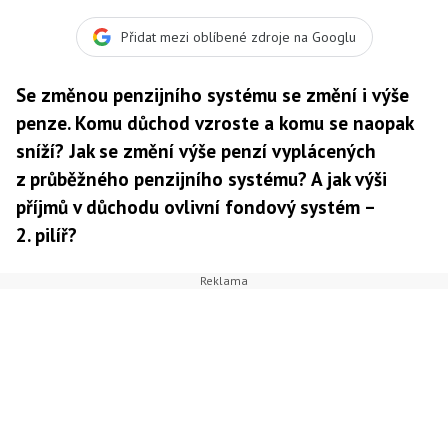
pro výpočet penze. Druhým významným bodem je počet
let placení důchodového pojištění, Foto:SXC
Přidat mezi oblíbené zdroje na Googlu
Se změnou penzijního systému se změní i výše
penze. Komu důchod vzroste a komu se naopak
sníží? Jak se změní výše penzí vyplácených
z průběžného penzijního systému? A jak výši
příjmů v důchodu ovlivní fondový systém –
2. pilíř?