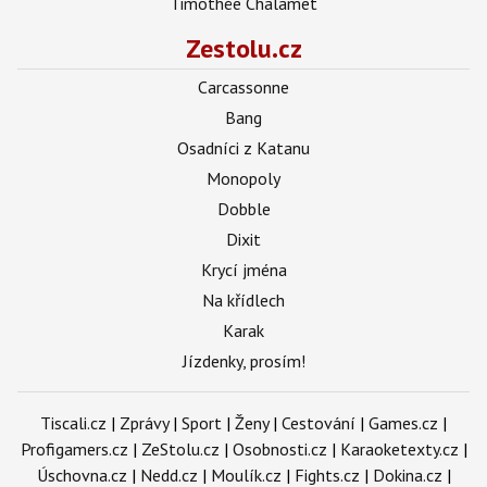
Timothée Chalamet
Zestolu.cz
Carcassonne
Bang
Osadníci z Katanu
Monopoly
Dobble
Dixit
Krycí jména
Na křídlech
Karak
Jízdenky, prosím!
Tiscali.cz
|
Zprávy
|
Sport
|
Ženy
|
Cestování
|
Games.cz
|
Profigamers.cz
|
ZeStolu.cz
|
Osobnosti.cz
|
Karaoketexty.cz
|
Úschovna.cz
|
Nedd.cz
|
Moulík.cz
|
Fights.cz
|
Dokina.cz
|