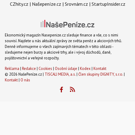
CZhity.cz
|
Našepeníze.cz
|
Srovnám.cz
|
StartupInsider.cz
Ekonomický magazín Nasepenize.cz sleduje finance a vše, co s nimi
souvisí. Najdete u nás aktuální zprávy ze světa peněz a akciových trhů.
Denně informujeme o všech zajímavých tématech v této oblasti -
sledujeme nejen burzy a akciové trhy, ale i vývoj důchodů, daně,
pojišťovnictví a veřejné rozpočty.
Reklama
|
Redakce
|
Cookies
|
Osobní údaje
|
Kodex
|
Kontakt
© 2026 NašePeníze.cz |
TISCALI MEDIA, a.s.
|
Člen skupiny DIGNITY, s.r.o.
|
Kontakt
|
O nás