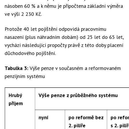
50 000 Kč
18 340 Kč
18 800 Kč
4
násoben 60 % a k němu je připočtena základní výměra
ve výši 2 230 Kč.
60 000 Kč
19 340 Kč
21 121 Kč
1
Protože 40 let pojištění odpovídá pracovnímu
nasazení (plus náhradním dobám) od 25 let do 65 let,
vychází následující propočty právě z této doby placení
70 000 Kč
20 340 Kč
23 443 Kč
3
důchodového pojištění.
80 000 Kč
21 340 Kč
25 764 Kč
4
Tabulka 3:
Výše penze v současném a reformovaném
penzijním systému
90 000 Kč
22 340 Kč
28 085 Kč
5
Hrubý
Výše penze z průběžného systému
příjem
nyní
po reformě bez
po refo
2. pilíře
s 2. pil