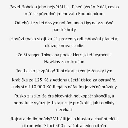
Pavel Bobek a jeho největší hit: Píseň „Veď mě dál, cesto
má“ se původně jmenovala Rododendron
Odlehčete v létě svým nohám aneb tipy na vzdušné
pánské boty
Hovězí maso stojí za 41 procenty odlesňování planety,
ukazuje nová studie
Ze Stranger Things na pódia: Herci, kteří vyměnili
Hawkins za mikrofon
Ted Lasso je zpátky! Tentokrát trénuje ženský tým
Krabička za 125 Kč z Actionu ušetří tisíce za opraváře,
jindy stojí 10 000 Kč. Regál s nářadím je věčně prázdný
Rusko zjistilo, že éra bitevních helikoptér skončila, a
pomalu je vyřazuje. Ukrajinci je proškolili, jak to nikdy
nečekali
Rajčata do limonády? V Itálii je to klasika a chuť předčí i
citrónovku. Stačí 500 g rajčat a jeden citrón