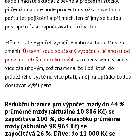
bude i nadále skládat z pevné a procentní složky,
přičemž i nadále bude procentní složka závislá na
počtu let pojištění a příjmech. Jen příjmy se budou
postupem času započítávat celoživotní.
Mění se ale výpočet vyměřovacího základu. Musí se
změnit.
Ústavní soud současný výpočet s účinností od
podzimu letošního roku zrušil
jako neústavní. Stane se
více zásluhovým, což znamená, že lidé, kteří do
průběžného systému více platí, z něj na oplátku budou
dostávat vyšší penzi.
Redukční hranice pro výpočet mzdy do 44 %
průměrné mzdy (aktuálně 10 886 Kč) se
započítává 100 %, do 4násobku průměrné
mzdy (aktuálně 98 963 Kč) se
započítává 26 %. Dříve: do 11 000 Kč se