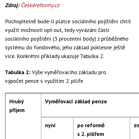
Zdroj:
Českéreformy.cz
10 000 Kč
10 000 Kč
10 000 Kč
0
Pochopitelně bude-li plátce sociálního pojištění chtít
využít možnosti opt-out, tedy vyvázání části
sociálního pojištění (3 procentní body) z průběžného
20 000 Kč
13 700 Kč
13 256 Kč
–
systému do fondového, jeho základ poklesne ještě
více. Konkrétní příklady ukazuje Tabulka 2.
30 000 Kč
16 340 Kč
15 856 Kč
–
Tabulka 2:
Výše vyměřovacího základu pro
výpočet penze s využitím 2. pilíře
40 000 Kč
17 340 Kč
18 456 Kč
1
Hrubý
Vyměřovací základ penze
příjem
50 000 Kč
18 340 Kč
21 056 Kč
2
nyní
po reformě
z
s 2. pilířem
60 000 Kč
19 340 Kč
23 656 Kč
4