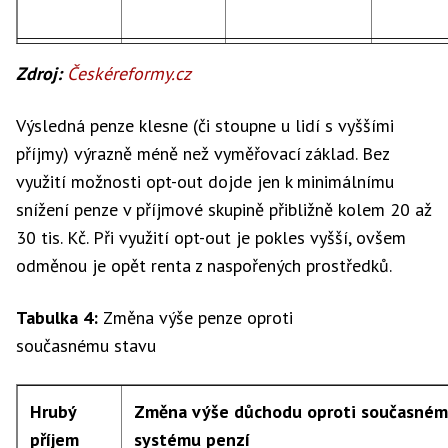
10 000 Kč
8 230 Kč
8 230 Kč
7 587 K
Zdroj:
Českéreformy.cz
Výsledná penze klesne (či stoupne u lidí s vyššími
20 000 Kč
10 450 Kč
10 183 Kč
9 331 K
příjmy) výrazně méně než vyměřovací základ. Bez
využití možnosti opt-out dojde jen k minimálnímu
snížení penze v příjmové skupině přibližně kolem 20 až
30 000 Kč
12 034 Kč
11 743 Kč
10 724 
30 tis. Kč. Při využití opt-out je pokles vyšší, ovšem
odměnou je opět renta z naspořených prostředků.
40 000 Kč
12 634 Kč
13 303 Kč
12 117 
Tabulka 4:
Změna výše penze oproti
současnému stavu
50 000 Kč
13 234 Kč
14 863 Kč
13 510 
Hrubý
Změna výše důchodu oproti současné
příjem
systému penzí