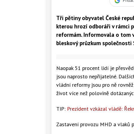
Přida
Tři pětiny obyvatel České repu
kterou hrozí odboráři v rámci 
reformám. Informovala o tom v
bleskový průzkum společnosti
Naopak 51 procent lidí je přesvěd
jsou naprosto nepřijatelné. Další
vládní reformy jsou pro ně rovněž
život více než polovině dotázanýc
TIP:
Prezident vzkázal vládě: Řek
Zastavení provozu MHD a vlaků po