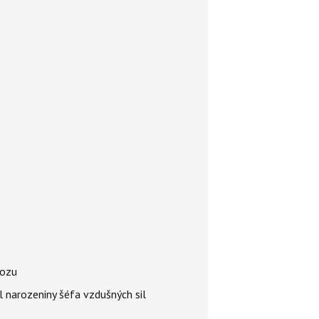
vozu
l narozeniny šéfa vzdušných sil