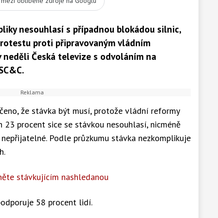
t mezi oblíbené zdroje na Googlu
bliky nesouhlasí s případnou blokádou silnic,
protestu proti připravovaným vládním
 neděli Česká televize s odvoláním na
 SC&C.
čeno, že stávka být musí, protože vládní reformy
ch 23 procent sice se stávkou nesouhlasí, nicméně
 nepřijatelné. Podle průzkumu stávka nezkomplikuje
h.
něte stávkujícím nashledanou
dporuje 58 procent lidí.