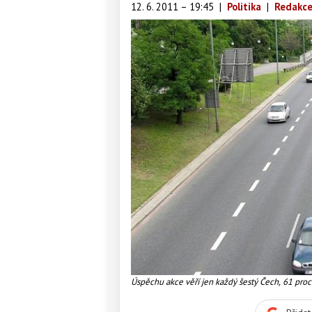
12. 6. 2011 – 19:45
|
Politika
|
Redakce
Úspěchu akce věří jen každý šestý Čech, 61 proce
prosazovat svoje reformy., Foto:SXC