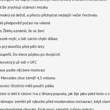
íže zrychlují stárnutí mozku
mokrý od deště, a přesto přichystal nejlepší večer festivalu
ili předpověď počasí na víkend
 Žbirky oznámil, že se žení
ozek myší, u lidí zatím chybí důkaz
prý skončilo před pěti lety
upeřů. Do klece půjdou po dvojicích
votný ji už vidí v UFC
uxus podle něj bere motivaci
a Mercedes chce téměř 4,5 milionu
cnici. Útočníci měli použít pálku
ele si lehl k tátovi. Iva z Jihlavy popsala, jak žije jako páté kolo u 
álmajor zemřel při výbuchu před moskevskou restaurací, když slavi
epochopitelné chování. Klub musí zaplatit tučnou pokutu