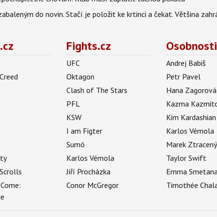
aleným do novin. Stačí je položit ke krtinci a čekat. Většina zah
.cz
Fights.cz
Osobnosti
UFC
Andrej Babiš
 Creed
Oktagon
Petr Pavel
Clash of The Stars
Hana Zagorová
PFL
Kazma Kazmit
KSW
Kim Kardashian
I am Figter
Karlos Vémola
Sumó
Marek Ztracen
uty
Karlos Vémola
Taylor Swift
Scrolls
Jiří Procházka
Emma Smetan
 Come:
Conor McGregor
Timothée Chal
ce