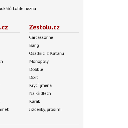
rádkářů tohle nezná
.cz
Zestolu.cz
Carcassonne
Bang
Osadníci z Katanu
ch
Monopoly
Dobble
Dixit
ý
Krycí jména
Na křídlech
a
Karak
amet
Jízdenky, prosím!