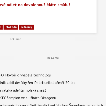
ravě odlet na dovolenou? Máte smůlu!
e
blokáda
refromy
FO. Hovoří o vyspělé technologii
ík zabil desítky žen. Policii unikal téměř 20 let
orvatska udeřila mořská smršť
 BKFC šampion ve službách Oktagonu
olegyně do kapsy. Nejkrásnější outfity Jany Švandové berou dech