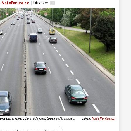
 NašePeníze.cz
|
Diskuze:
nt lidí si myslí, že vláda neustoupí a dál bude
zdroj:
NašePeníze.cz