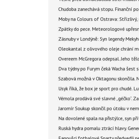
Chudoba zanechává stopu. Finanční pot
Moby na Colours of Ostrava: Střízlivý, 
Zpátky do pece. Meteorologové upřesn
Zásnuby v Londýně: Syn legendy Mekyho
Oleokantal z olivového oleje chrání m
Overeem McGregora odepsal. Jeho tělo 
Dva týdny po Furym čeká Wacha šest so
Szabová možná v Oktagonu skončila. No
Usyk říká, že box je sport pro chudé. L
Vémola prodává své slavné „géčko“. Z
Jaromír Soukup skončil po útoku v nemo
Na dovolené spala na přistýlce, syn přít
Ruská hydra pomalu ztrácí hlavy. Gener
Fanoušci fotbalové Sparty předvedli n