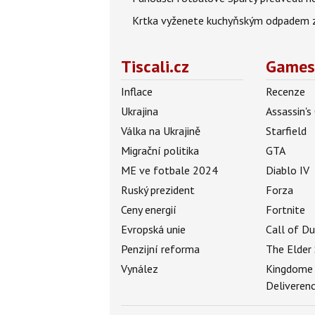
Krtka vyženete kuchyňským odpadem zab
Tiscali.cz
Games
Inflace
Recenze
Ukrajina
Assassin's
Válka na Ukrajině
Starfield
Migrační politika
GTA
ME ve fotbale 2024
Diablo IV
Ruský prezident
Forza
Ceny energií
Fortnite
Evropská unie
Call of D
Penzijní reforma
The Elder 
Vynález
Kingdome
Deliveren