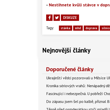
-
Nestihnete kvůli stávce v dop
DISKUZE
Tagy:
stávka
mhd
doprava
silnic
Nejnovější články
Doporučené články
Ukrajinští vědci pozorovali u Měsíce U
Kronika sériových vrahů: Nenápadný děln
Fascinující i nebezpečná. U pobřeží Ch
Do zápasu jsem šel po kalbě, přiznal
Těsně před osmdesátkou strčí mladší k