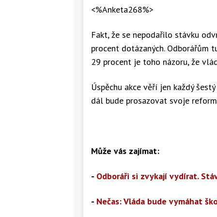
<%Anketa268%>
Fakt, že se nepodařilo stávku odvr
procent dotázaných. Odborářům tu
29 procent je toho názoru, že vlád
Úspěchu akce věří jen každý šestý 
dál bude prosazovat svoje reform
Může vás zajímat:
-
Odboráři si zvykají vydírat. St
-
Nečas: Vláda bude vymáhat ško