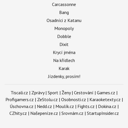
Carcassonne
Bang
Osadníci z Katanu
Monopoly
Dobble
Dixit
Krycí jména
Na křídlech
Karak
Jízdenky, prosím!
Tiscali.cz
|
Zprávy
|
Sport
|
Ženy
|
Cestování
|
Games.cz
|
Profigamers.cz
|
ZeStolu.cz
|
Osobnosti.cz
|
Karaoketexty.cz
|
Úschovna.cz
|
Nedd.cz
|
Moulík.cz
|
Fights.cz
|
Dokina.cz
|
CZhity.cz
|
Našepeníze.cz
|
Srovnám.cz
|
StartupInsider.cz