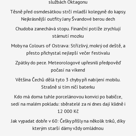
službách Oktagonu
Těsně před osmdesátkou strčí mladší kolegyně do kapsy.
Nejkrásnější outfity Jany Švandové berou dech
Chudoba zanechává stopu. Finanční potíže zrychlují
stárnutí mozku
Moby na Colours of Ostrava: Střízlivý, mokrý od deště, a
přesto přichystal nejlepší večer festivalu
Zpátky do pece. Meteorologové upřesnili předpověď
počasí na víkend
Většina Čechů dělá tyto 3 chyby při nabíjení mobilu.
Strašně si tím ničí baterku
Kdo má doma tuhle porcelánovou konvici po babičce,
sedí na malém pokladu: sběratelé za ni dnes dají klidně i
12 000 Kč
Jak vypadat dobře v 60: Češky přišly na několik triků, díky
kterým starší dámy vždy omládnou