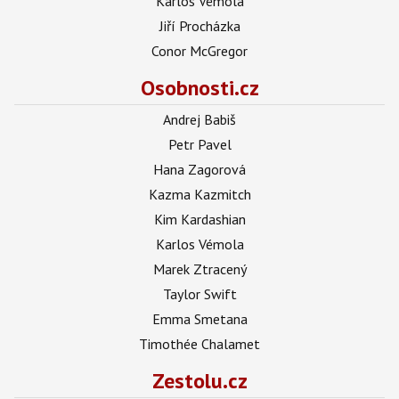
Karlos Vémola
Jiří Procházka
Conor McGregor
Osobnosti.cz
Andrej Babiš
Petr Pavel
Hana Zagorová
Kazma Kazmitch
Kim Kardashian
Karlos Vémola
Marek Ztracený
Taylor Swift
Emma Smetana
Timothée Chalamet
Zestolu.cz