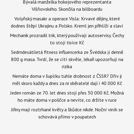
Bývalá manželka hokejového reprezentanta
Višňovského. Skončila na billboardu
Volyňský masakr a operace Visla: Krvavé dějiny, které
dodnes štěpí Ukrajinu a Polsko. Kreml jen přihlíží a slaví
Mechanik prozradil trik, který používají autoservisy. Čechy
to stojí tisíce Kč
Sedmdesátiletá fitness influencerka ze Švédska jí denně
800 g masa. Tvrdí, že se cítí skvěle, lékaři upozorňují na
rizika
Nemáte doma v šuplíku tuhle drobnost z ČSSR? Dřív ji
měl skoro každý a dnes za ni sběratelé dají i 40 000 Kč
Jeden román ze 70. let dnes stojí přes 30 000 Kč. Možná
ho máte doma v poličce a nevíte, co držíte v ruce
Jiřiny mají roztrhané květy a škůdce nikde. Noční viník se
schovává přímo v poupatech