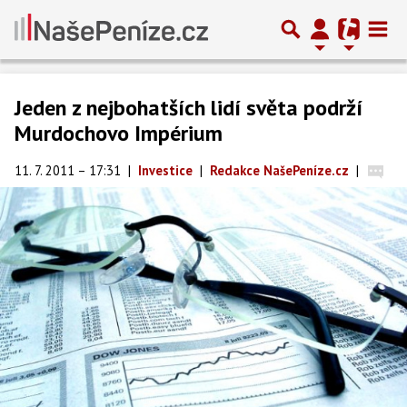
Jeden z nejbohatších lidí světa podrží
Murdochovo Impérium
11. 7. 2011 – 17:31
|
Investice
|
Redakce NašePeníze.cz
|