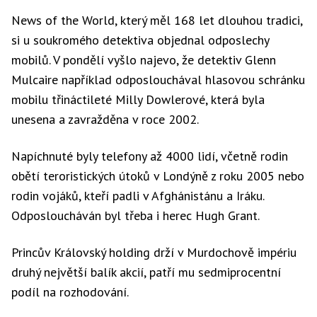
News of the World, který měl 168 let dlouhou tradici,
si u soukromého detektiva objednal odposlechy
mobilů. V pondělí vyšlo najevo, že detektiv Glenn
Mulcaire například odposlouchával hlasovou schránku
mobilu třináctileté Milly Dowlerové, která byla
unesena a zavražděna v roce 2002.
Napíchnuté byly telefony až 4000 lidí, včetně rodin
obětí teroristických útoků v Londýně z roku 2005 nebo
rodin vojáků, kteří padli v Afghánistánu a Iráku.
Odposloucháván byl třeba i herec Hugh Grant.
Princův Královský holding drží v Murdochově impériu
druhý největší balík akcií, patří mu sedmiprocentní
podíl na rozhodování.