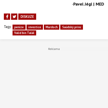
-
Pavel Jégl | MED
DISKUZE
Tagy:
peníze
investice
Murdoch
Saúdský princ
Valíd bin Talál