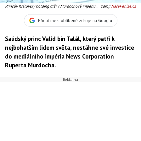
Princův Královský holding drží v Murdochově impériu
zdroj:
NašePeníze.cz
druhý největší balík akcií, Foto:SXC
Přidat mezi oblíbené zdroje na Googlu
Saúdský princ Valíd bin Talál, který patří k
nejbohatším lidem světa, nestáhne své investice
do mediálního impéria News Corporation
Ruperta Murdocha.