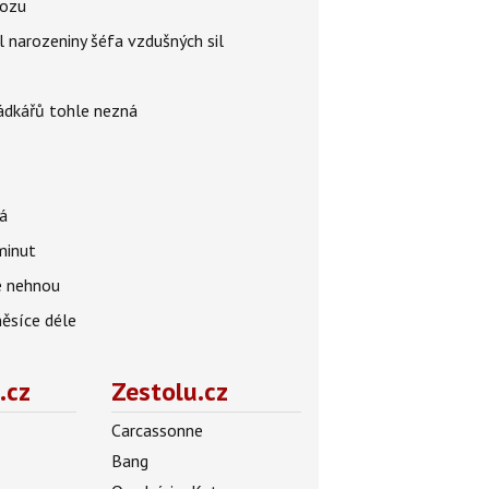
vozu
l narozeniny šéfa vzdušných sil
rádkářů tohle nezná
á
 minut
se nehnou
měsíce déle
.cz
Zestolu.cz
Carcassonne
Bang