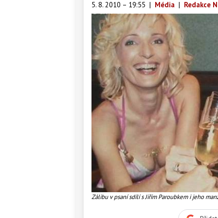
5. 8. 2010 – 19:55
|
Média
|
Redakce N
Zálibu v psaní sdílí s Jiřím Paroubkem i jeho ma