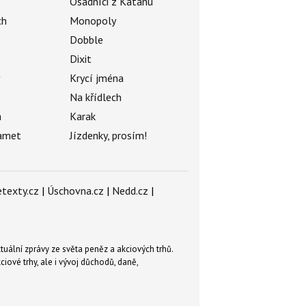
Osadníci z Katanu
ch
Monopoly
Dobble
Dixit
ý
Krycí jména
Na křídlech
a
Karak
amet
Jízdenky, prosím!
texty.cz
|
Úschovna.cz
|
Nedd.cz
|
tuální zprávy ze světa peněz a akciových trhů.
ové trhy, ale i vývoj důchodů, daně,