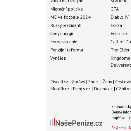
Válka na Ukrajině
Starfield
Migrační politika
GTA
ME ve fotbale 2024
Diablo IV
Ruský prezident
Forza
Ceny energií
Fortnite
Evropská unie
Call of D
Penzijní reforma
The Elder 
Vynález
Kingdome
Deliveren
Tiscali.cz
|
Zprávy
|
Sport
|
Ženy
|
Cestová
Moulík.cz
|
Fights.cz
|
Dokina.cz
|
CZhity.
Ekonomický 
Denně infor
pojišťovnict
Reklama
|
R