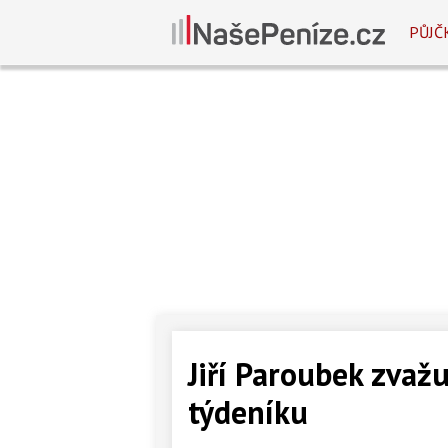
PŮJČ
Jiří Paroubek zvaž
týdeníku