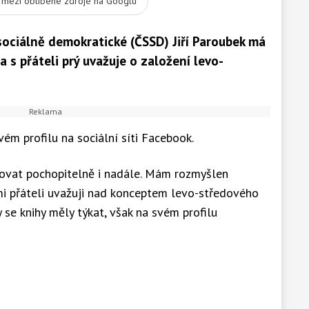
t mezi oblíbené zdroje na Googlu
sociálně demokratické (ČSSD) Jiří Paroubek má
 s přáteli prý uvažuje o založení levo-
ém profilu na sociální síti Facebook.
ačovat pochopitelně i nadále. Mám rozmyšlen
mi přáteli uvažuji nad konceptem levo-středového
 se knihy měly týkat, však na svém profilu