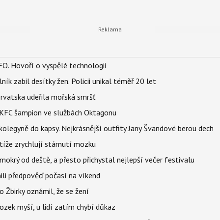
FO. Hovoří o vyspělé technologii
ík zabil desítky žen. Policii unikal téměř 20 let
orvatska udeřila mořská smršť
 BKFC šampion ve službách Oktagonu
olegyně do kapsy. Nejkrásnější outfity Jany Švandové berou dech
íže zrychlují stárnutí mozku
mokrý od deště, a přesto přichystal nejlepší večer festivalu
ili předpověď počasí na víkend
 Žbirky oznámil, že se žení
ozek myší, u lidí zatím chybí důkaz