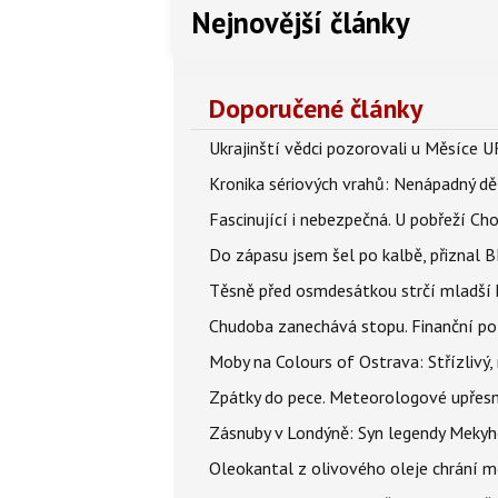
Nejnovější články
Doporučené články
Ukrajinští vědci pozorovali u Měsíce U
Kronika sériových vrahů: Nenápadný děln
Fascinující i nebezpečná. U pobřeží Ch
Do zápasu jsem šel po kalbě, přiznal
Těsně před osmdesátkou strčí mladší k
Chudoba zanechává stopu. Finanční pot
Moby na Colours of Ostrava: Střízlivý, 
Zpátky do pece. Meteorologové upřesn
Zásnuby v Londýně: Syn legendy Mekyho
Oleokantal z olivového oleje chrání m