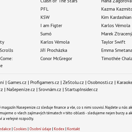
Clash of The Stars
Hana Zagorová
PFL
Kazma Kazmit
KSW
Kim Kardashian
I am Figter
Karlos Vémola
Sumó
Marek Ztracen
uty
Karlos Vémola
Taylor Swift
Scrolls
Jiří Procházka
Emma Smetan
 Come:
Conor McGregor
Timothée Chal
ce
ní
|
Games.cz
|
Profigamers.cz
|
ZeStolu.cz
|
Osobnosti.cz
|
Karaoke
cz
|
Našepeníze.cz
|
Srovnám.cz
|
StartupInsider.cz
magazín Nasepenize.cz sleduje finance a vše, co s nimi souvisí. Najdete u nás ak
mujeme o všech zajímavých tématech v této oblasti - sledujeme nejen burzy a akci
ví a veřejné rozpočty.
edakce
|
Cookies
|
Osobní údaje
|
Kodex
|
Kontakt