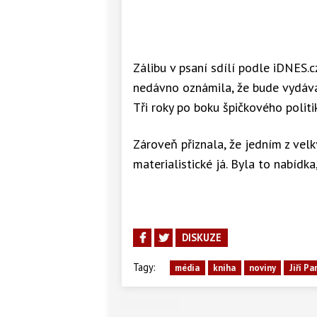
Zálibu v psaní sdílí podle iDNES.c
nedávno oznámila, že bude vydávat
Tři roky po boku špičkového politi
Zároveň přiznala, že jedním z velk
materialistické já. Byla to nabídk
DISKUZE
Tagy:
média
kniha
noviny
Jiří P