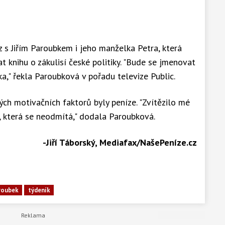
z s Jiřím Paroubkem i jeho manželka Petra, která
 knihu o zákulisí české politiky. "Bude se jmenovat
ka," řekla Paroubková v pořadu televize Public.
ých motivačních faktorů byly peníze. "Zvítězilo mé
a, která se neodmítá," dodala Paroubková.
-Jiří Táborský, Mediafax/NašePeníze.cz
aroubek
týdeník