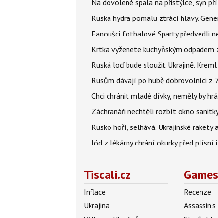
Na dovolené spala na přistýlce, syn přít
Ruská hydra pomalu ztrácí hlavy. Gener
Fanoušci fotbalové Sparty předvedli n
Krtka vyženete kuchyňským odpadem zab
Ruská loď bude sloužit Ukrajině. Kreml
Rusům dávají po hubě dobrovolníci z 72
Chci chránit mladé dívky, neměly by h
Záchranáři nechtěli rozbít okno sanitky
Rusko hoří, selhává. Ukrajinské rakety a
Jód z lékárny chrání okurky před plísní
Tiscali.cz
Games
Inflace
Recenze
Ukrajina
Assassin's