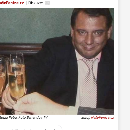
ašePeníze.cz
|
Diskuze:
nželka Petra, Foto:Barrandov TV
zdroj:
NašePeníze.cz