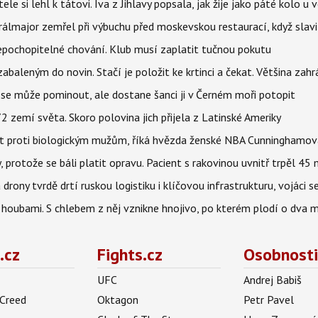
ele si lehl k tátovi. Iva z Jihlavy popsala, jak žije jako páté kolo u 
álmajor zemřel při výbuchu před moskevskou restaurací, když slavi
epochopitelné chování. Klub musí zaplatit tučnou pokutu
aleným do novin. Stačí je položit ke krtinci a čekat. Většina zah
 se může pominout, ale dostane šanci ji v Černém moři potopit
 zemí světa. Skoro polovina jich přijela z Latinské Ameriky
rát proti biologickým mužům, říká hvězda ženské NBA Cunninghamov
, protože se báli platit opravu. Pacient s rakovinou uvnitř trpěl 45
 drony tvrdě drtí ruskou logistiku i klíčovou infrastrukturu, vojáci 
 i houbami. S chlebem z něj vznikne hnojivo, po kterém plodí o dva 
.cz
Fights.cz
Osobnosti
UFC
Andrej Babiš
 Creed
Oktagon
Petr Pavel