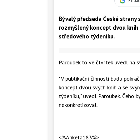
Přida
Bývalý předseda České strany 
rozmyšlený koncept dvou knih a
středového týdeníku.
Paroubek to ve čtvrtek uvedl na sv
"V publikační činnosti budu pokr
koncept dvou svých knih a se svý
týdeníku," uvedl Paroubek. Čeho by
nekonkretizoval.
<%Anketa183%>