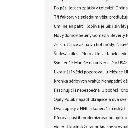
Po pěti letech zpátky v televizi! Ordin
Tři faktory ve středním věku prodlužuj
Umí nejen pálit: Kopřiva je lék i skvěl
Nový domov Seleny Gomez v Beverly Hill
Ze sirotčince až na vrchol módy: Neuvě
Šedesátník s tělem atleta: Janek Ledec
Syn Leoše Mareše na univerzitě v USA: 
Ukrajinští vědci pozorovali u Měsíce U
Kronika sériových vrahů: Nenápadný děln
Fascinující i nebezpečná. U pobřeží Ch
Opilý Polák napadl Ukrajince a dva své k
Dva zápasy v NHL a konec. 15 českých ho
Přerov spustil modernizovanou aplikaci
Video: Ukrajinský prapor Apache srovn