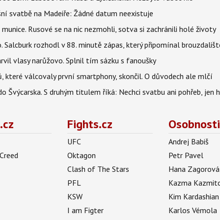
šní svatbě na Madeiře: Žádné datum neexistuje
 munice. Rusové se na nic nezmohli, sotva si zachránili holé životy
o. Salcburk rozhodl v 88. minutě zápas, který připomínal brouzdališt
arvil vlasy narůžovo. Splnil tím sázku s fanoušky
, které válcovaly první smartphony, skončil. O důvodech ale mlčí
o Švýcarska. S druhým titulem říká: Nechci svatbu ani pohřeb, jen 
.cz
Fights.cz
Osobnosti
UFC
Andrej Babiš
 Creed
Oktagon
Petr Pavel
Clash of The Stars
Hana Zagorová
PFL
Kazma Kazmit
KSW
Kim Kardashian
I am Figter
Karlos Vémola