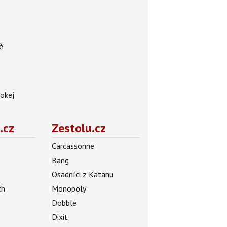
ě
hokej
.cz
Zestolu.cz
Carcassonne
Bang
Osadníci z Katanu
ch
Monopoly
Dobble
Dixit