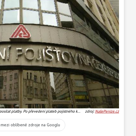
osílat platby. Po převedení plateb pojistného k
zdroj:
NašePeníze.cz
ansakce nejméně 20 milionů korun ročně, informuje
t mezi oblíbené zdroje na Googlu