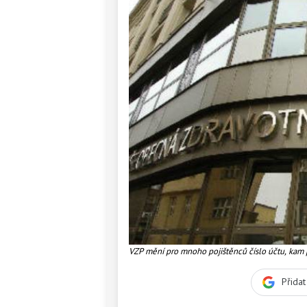
VZP mění pro mnoho pojištěnců číslo účtu, kam p
jedné bance VZP ušetří jen na poplatcích za tr
pojišťovna. Foto:VZP
Přida