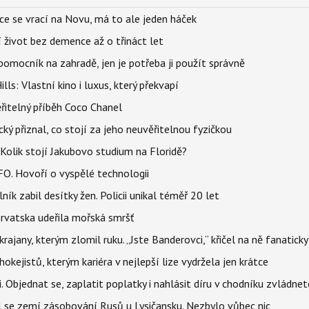
ace se vrací na Novu, má to ale jeden háček
í život bez demence až o třináct let
ý pomocník na zahradě, jen je potřeba ji použít správně
s: Vlastní kino i luxus, který překvapí
řitelný příběh Coco Chanel
ký přiznal, co stojí za jeho neuvěřitelnou fyzičkou
Kolik stojí Jakubovo studium na Floridě?
FO. Hovoří o vyspělé technologii
ík zabil desítky žen. Policii unikal téměř 20 let
orvatska udeřila mořská smršť
rajany, kterým zlomil ruku. „Jste Banderovci,“ křičel na ně fanaticky
kejistů, kterým kariéra v nejlepší lize vydržela jen krátce
. Objednat se, zaplatit poplatky i nahlásit díru v chodníku zvládne
al se zemí zásobování Rusů u Lysičansku. Nezbylo vůbec nic