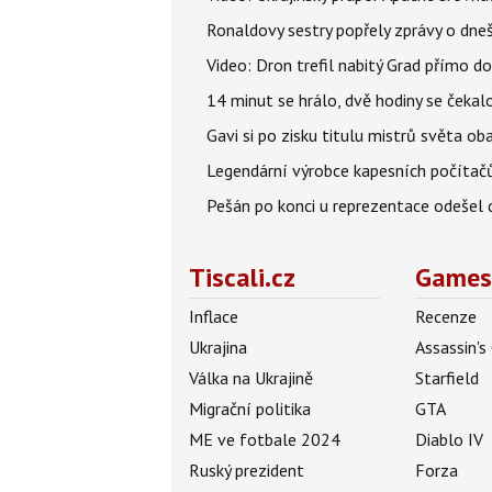
Ronaldovy sestry popřely zprávy o dne
Video: Dron trefil nabitý Grad přímo do
14 minut se hrálo, dvě hodiny se čekal
Gavi si po zisku titulu mistrů světa ob
Legendární výrobce kapesních počítačů
Pešán po konci u reprezentace odešel d
Tiscali.cz
Games
Inflace
Recenze
Ukrajina
Assassin's
Válka na Ukrajině
Starfield
Migrační politika
GTA
ME ve fotbale 2024
Diablo IV
Ruský prezident
Forza