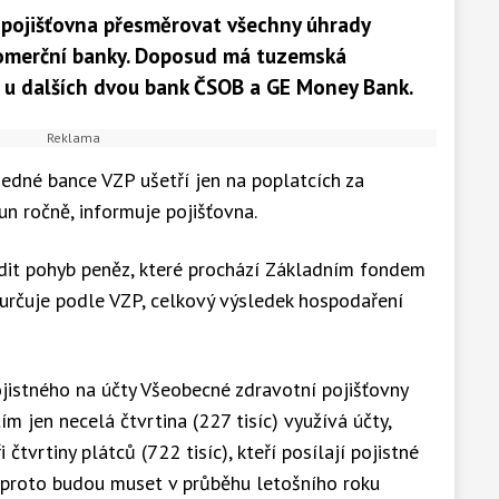
 pojišťovna přesměrovat všechny úhrady
Komerční banky. Doposud má tuzemská
ě u dalších dvou bank ČSOB a GE Money Bank.
jedné bance VZP ušetří jen na poplatcích za
n ročně, informuje pojišťovna.
ídit pohyb peněz, které prochází Základním fondem
 určuje podle VZP, celkový výsledek hospodaření
jistného na účty Všeobecné zdravotní pojišťovny
ím jen necelá čtvrtina (227 tisíc) využívá účty,
čtvrtiny plátců (722 tisíc), kteří posílají pojistné
proto budou muset v průběhu letošního roku