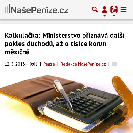
Kalkulačka: Ministerstvo přiznává další
pokles důchodů, až o tisíce korun
měsíčně
12. 3. 2013 – 0:01
|
Penze
|
Redakce NašePeníze.cz
|