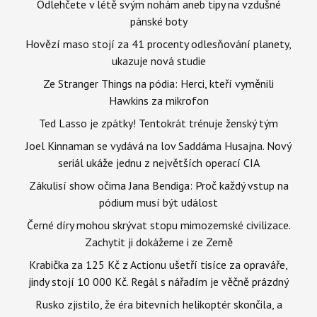
Odlehčete v létě svým nohám aneb tipy na vzdušné
pánské boty
Hovězí maso stojí za 41 procenty odlesňování planety,
ukazuje nová studie
Ze Stranger Things na pódia: Herci, kteří vyměnili
Hawkins za mikrofon
Ted Lasso je zpátky! Tentokrát trénuje ženský tým
Joel Kinnaman se vydává na lov Saddáma Husajna. Nový
seriál ukáže jednu z největších operací CIA
Zákulisí show očima Jana Bendiga: Proč každý vstup na
pódium musí být událost
Černé díry mohou skrývat stopu mimozemské civilizace.
Zachytit ji dokážeme i ze Země
Krabička za 125 Kč z Actionu ušetří tisíce za opraváře,
jindy stojí 10 000 Kč. Regál s nářadím je věčně prázdný
Rusko zjistilo, že éra bitevních helikoptér skončila, a