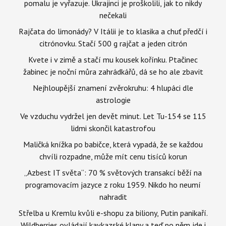
pomalu je vyřazuje. Ukrajinci je proškolili, jak to nikdy
nečekali
Rajčata do limonády? V Itálii je to klasika a chuť předčí i
citrónovku. Stačí 500 g rajčat a jeden citrón
Kvete i v zimě a stačí mu kousek kořínku. Ptačinec
žabinec je noční můra zahrádkářů, dá se ho ale zbavit
Nejhloupější znamení zvěrokruhu: 4 hlupáci dle
astrologie
Ve vzduchu vydržel jen devět minut. Let Tu-154 se 115
lidmi skončil katastrofou
Maličká knížka po babičce, která vypadá, že se každou
chvíli rozpadne, může mít cenu tisíců korun
„Azbest IT světa“: 70 % světových transakcí běží na
programovacím jazyce z roku 1959. Nikdo ho neumí
nahradit
Střelba u Kremlu kvůli e-shopu za biliony, Putin panikaří.
Wildberries ovládají kavkazské klany a teď po něm jde i