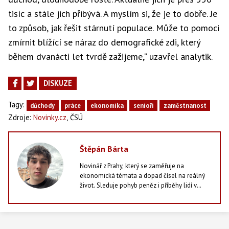
tisíc a stále jich přibývá. A myslím si, že je to dobře. Je
to způsob, jak řešit stárnutí populace. Může to pomoci
zmírnit blížící se náraz do demografické zdi, který
během dvanácti let tvrdě zažijeme,“ uzavřel analytik.
DISKUZE
Tagy:
důchody
práce
ekonomika
senioři
zaměstnanost
,
Zdroje:
Novinky.cz
ČSÚ
Štěpán Bárta
Novinář z Prahy, který se zaměřuje na
ekonomická témata a dopad čísel na reálný
život. Sleduje pohyb peněz i příběhy lidí v
jejich stínu - od statistik po každodenní
rozhodnutí domácností. Vedle psaní zpráv
studuje vysokou školu, zajímá se o dění
kolem sebe a ve volném čase rád zajde do