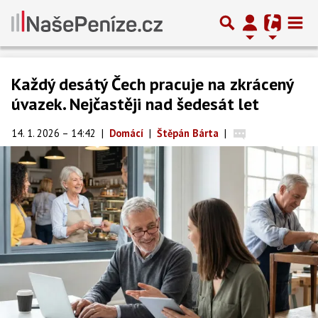
Každý desátý Čech pracuje na zkrácený
úvazek. Nejčastěji nad šedesát let
14. 1. 2026 – 14:42
|
Domácí
|
Štěpán Bárta
|