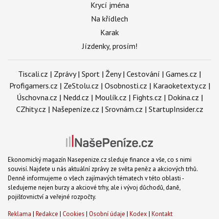
Krycí jména
Na křídlech
Karak
Jízdenky, prosím!
Tiscali.cz
|
Zprávy
|
Sport
|
Ženy
|
Cestování
|
Games.cz
|
Profigamers.cz
|
ZeStolu.cz
|
Osobnosti.cz
|
Karaoketexty.cz
|
Úschovna.cz
|
Nedd.cz
|
Moulík.cz
|
Fights.cz
|
Dokina.cz
|
CZhity.cz
|
Našepeníze.cz
|
Srovnám.cz
|
StartupInsider.cz
Ekonomický magazín Nasepenize.cz sleduje finance a vše, co s nimi
souvisí. Najdete u nás aktuální zprávy ze světa peněz a akciových trhů.
Denně informujeme o všech zajímavých tématech v této oblasti -
sledujeme nejen burzy a akciové trhy, ale i vývoj důchodů, daně,
pojišťovnictví a veřejné rozpočty.
Reklama
|
Redakce
|
Cookies
|
Osobní údaje
|
Kodex
|
Kontakt