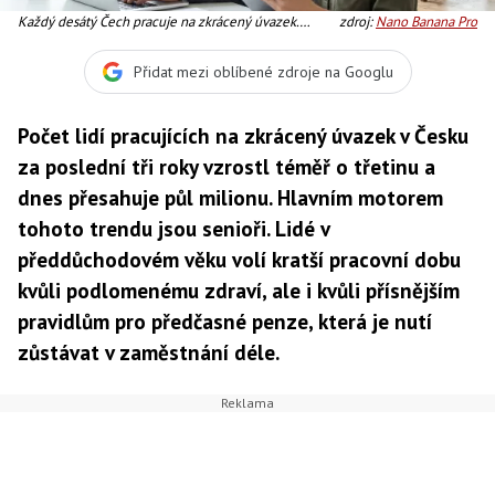
Každý desátý Čech pracuje na zkrácený úvazek.
zdroj:
Nano Banana Pro
Nejčastěji jde o lidi nad šedesát let
Přidat mezi oblíbené zdroje na Googlu
Počet lidí pracujících na zkrácený úvazek v Česku
za poslední tři roky vzrostl téměř o třetinu a
dnes přesahuje půl milionu. Hlavním motorem
tohoto trendu jsou senioři. Lidé v
předdůchodovém věku volí kratší pracovní dobu
kvůli podlomenému zdraví, ale i kvůli přísnějším
pravidlům pro předčasné penze, která je nutí
zůstávat v zaměstnání déle.