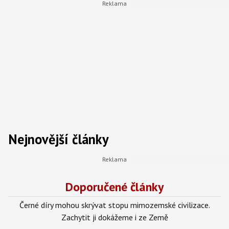
kina, stráví večer s přáteli nebo si zahraje
počítačovou hru. Věří, že i v ekonomice se dají
najít příběhy, které mají co říct.
Nejnovější články
Doporučené články
Černé díry mohou skrývat stopu mimozemské civilizace.
Zachytit ji dokážeme i ze Země