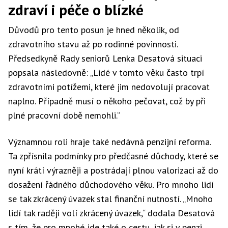
zdraví i péče o blízké
Důvodů pro tento posun je hned několik, od
zdravotního stavu až po rodinné povinnosti.
Předsedkyně Rady seniorů Lenka Desatová situaci
popsala následovně: „Lidé v tomto věku často trpí
zdravotními potížemi, které jim nedovolují pracovat
naplno. Případně musí o někoho pečovat, což by při
plné pracovní době nemohli.“
Významnou roli hraje také nedávná penzijní reforma.
Ta zpřísnila podmínky pro předčasné důchody, které se
nyní krátí výrazněji a postrádají plnou valorizaci až do
dosažení řádného důchodového věku. Pro mnoho lidí
se tak zkrácený úvazek stal finanční nutností. „Mnoho
lidí tak raději volí zkrácený úvazek,“ dodala Desatová
s tím, že pro mnohé jde také o cestu, jak si v penzi