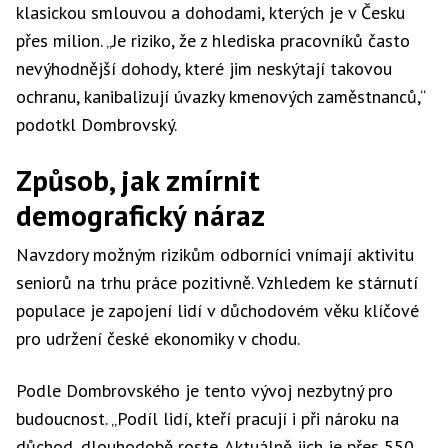
klasickou smlouvou a dohodami, kterých je v Česku
přes milion. „Je riziko, že z hlediska pracovníků často
nevýhodnější dohody, které jim neskýtají takovou
ochranu, kanibalizují úvazky kmenových zaměstnanců,“
podotkl Dombrovský.
Způsob, jak zmírnit
demografický náraz
Navzdory možným rizikům odborníci vnímají aktivitu
seniorů na trhu práce pozitivně. Vzhledem ke stárnutí
populace je zapojení lidí v důchodovém věku klíčové
pro udržení české ekonomiky v chodu.
Podle Dombrovského je tento vývoj nezbytný pro
budoucnost. „Podíl lidí, kteří pracují i při nároku na
důchod, dlouhodobě roste. Aktuálně jich je přes 550