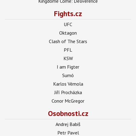
Kingdome Come: Deliverence
Fights.cz
UFC
Oktagon
Clash of The Stars
PFL
KSW
I am Figter
Sumó
Karlos Vémola
Jiří Procházka
Conor McGregor
Osobnosti.cz
Andrej Babiš
Petr Pavel