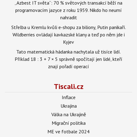
„Azbest IT světa“: 70 % světových transakcí běží na
programovacím jazyce z roku 1959. Nikdo ho neumí
nahradit
Střelba u Kremlu kvůli e-shopu za biliony, Putin panikaří.
Wildberries ovládají kavkazské klany a teď po něm jde i
Kyjev
Tato matematická hádanka nachytala už tisíce lidí.
Příklad 18 : 3 + 7 × 5 správně spočítají jen lidé, kteří
znají pořadí operací
Tiscali.cz
Inflace
Ukrajina
Válka na Ukrajině
Migrační politika
ME ve fotbale 2024