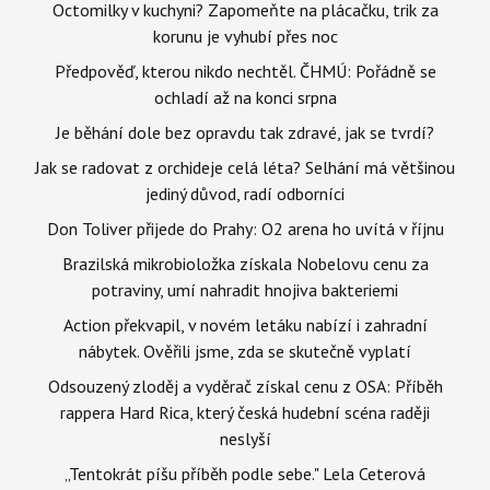
Octomilky v kuchyni? Zapomeňte na plácačku, trik za
korunu je vyhubí přes noc
Předpověď, kterou nikdo nechtěl. ČHMÚ: Pořádně se
ochladí až na konci srpna
Je běhání dole bez opravdu tak zdravé, jak se tvrdí?
Jak se radovat z orchideje celá léta? Selhání má většinou
jediný důvod, radí odborníci
Don Toliver přijede do Prahy: O2 arena ho uvítá v říjnu
Brazilská mikrobioložka získala Nobelovu cenu za
potraviny, umí nahradit hnojiva bakteriemi
Action překvapil, v novém letáku nabízí i zahradní
nábytek. Ověřili jsme, zda se skutečně vyplatí
Odsouzený zloděj a vyděrač získal cenu z OSA: Příběh
rappera Hard Rica, který česká hudební scéna raději
neslyší
„Tentokrát píšu příběh podle sebe." Lela Ceterová