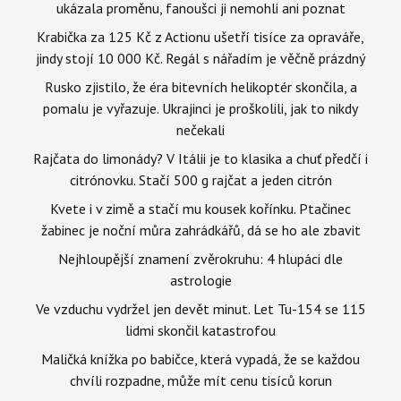
ukázala proměnu, fanoušci ji nemohli ani poznat
Krabička za 125 Kč z Actionu ušetří tisíce za opraváře,
jindy stojí 10 000 Kč. Regál s nářadím je věčně prázdný
Rusko zjistilo, že éra bitevních helikoptér skončila, a
pomalu je vyřazuje. Ukrajinci je proškolili, jak to nikdy
nečekali
Rajčata do limonády? V Itálii je to klasika a chuť předčí i
citrónovku. Stačí 500 g rajčat a jeden citrón
Kvete i v zimě a stačí mu kousek kořínku. Ptačinec
žabinec je noční můra zahrádkářů, dá se ho ale zbavit
Nejhloupější znamení zvěrokruhu: 4 hlupáci dle
astrologie
Ve vzduchu vydržel jen devět minut. Let Tu-154 se 115
lidmi skončil katastrofou
Maličká knížka po babičce, která vypadá, že se každou
chvíli rozpadne, může mít cenu tisíců korun