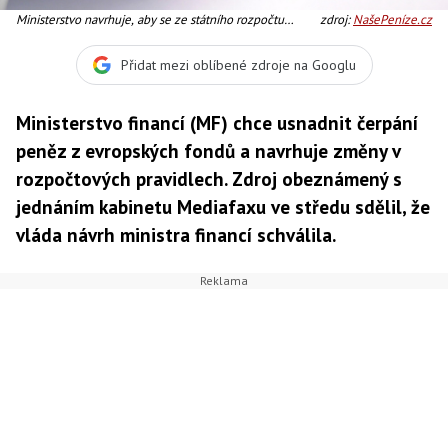
Ministerstvo navrhuje, aby se ze státního rozpočtu
zdroj:
NašePeníze.cz
poskytovaly jen zálohy na hrazení případných kurzových
ztrát, Foto: SXC
Přidat mezi oblíbené zdroje na Googlu
Ministerstvo financí (MF) chce usnadnit čerpání
peněz z evropských fondů a navrhuje změny v
rozpočtových pravidlech. Zdroj obeznámený s
jednáním kabinetu Mediafaxu ve středu sdělil, že
vláda návrh ministra financí schválila.