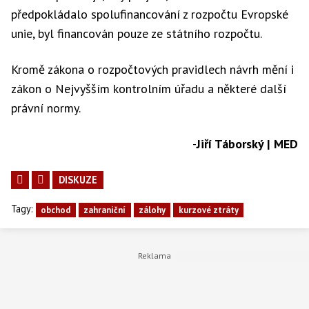
předpokládalo spolufinancování z rozpočtu Evropské
unie, byl financován pouze ze státního rozpočtu.
Kromě zákona o rozpočtových pravidlech návrh mění i
zákon o Nejvyšším kontrolním úřadu a některé další
právní normy.
-
Jiří Táborský | MED
DISKUZE
Tagy:
obchod
zahraniční
zálohy
kurzové ztráty