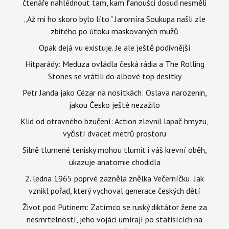
čtenáře nahlédnout tam, kam fanoušci dosud nesměli
„Až mi ho skoro bylo líto." Jaromíra Soukupa našli zle
zbitého po útoku maskovaných mužů
Opak dejá vu existuje. Je ale ještě podivnější
Hitparády: Meduza ovládla česká rádia a The Rolling
Stones se vrátili do albové top desítky
Petr Janda jako Cézar na nosítkách: Oslava narozenin,
jakou Česko ještě nezažilo
Klid od otravného bzučení: Action zlevnil lapač hmyzu,
vyčistí dvacet metrů prostoru
Silně tlumené tenisky mohou tlumit i váš krevní oběh,
ukazuje anatomie chodidla
2. ledna 1965 poprvé zazněla znělka Večerníčku: Jak
vznikl pořad, který vychoval generace českých dětí
Život pod Putinem: Zatímco se ruský diktátor žene za
nesmrtelností, jeho vojáci umírají po statisících na