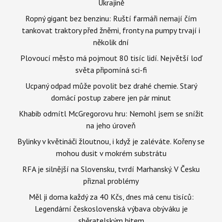
Ukrajině
Ropný gigant bez benzinu: Ruští farmáři nemají čím
tankovat traktory před žněmi, fronty na pumpy trvají i
několik dní
Plovoucí město má pojmout 80 tisíc lidí. Největší loď
světa připomíná sci-fi
Ucpaný odpad může povolit bez drahé chemie. Starý
domácí postup zabere jen pár minut
Khabib odmítl McGregorovu hru: Nemohl jsem se snížit
na jeho úroveň
Bylinky v květináči žloutnou, i když je zaléváte. Kořeny se
mohou dusit v mokrém substrátu
RFA je silnější na Slovensku, tvrdí Marhanský. V Česku
přiznal problémy
Měl ji doma každý za 40 Kčs, dnes má cenu tisíců:
Legendární československá výbava obýváku je
sběratelským hitem