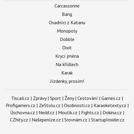
Carcassonne
Bang
Osadníci z Katanu
Monopoly
Dobble
Dixit
Krycí jména
Na křídlech
Karak
Jízdenky, prosím!
Tiscali.cz
|
Zprávy
|
Sport
|
Ženy
|
Cestování
|
Games.cz
|
Profigamers.cz
|
ZeStolu.cz
|
Osobnosti.cz
|
Karaoketexty.cz
|
Úschovna.cz
|
Nedd.cz
|
Moulík.cz
|
Fights.cz
|
Dokina.cz
|
CZhity.cz
|
Našepeníze.cz
|
Srovnám.cz
|
StartupInsider.cz