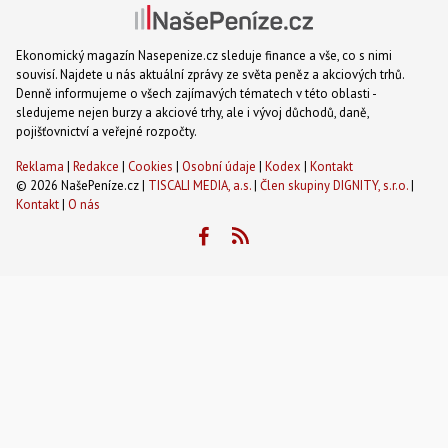
Ekonomický magazín Nasepenize.cz sleduje finance a vše, co s nimi
souvisí. Najdete u nás aktuální zprávy ze světa peněz a akciových trhů.
Denně informujeme o všech zajímavých tématech v této oblasti -
sledujeme nejen burzy a akciové trhy, ale i vývoj důchodů, daně,
pojišťovnictví a veřejné rozpočty.
Reklama
|
Redakce
|
Cookies
|
Osobní údaje
|
Kodex
|
Kontakt
© 2026 NašePeníze.cz |
TISCALI MEDIA, a.s.
|
Člen skupiny DIGNITY, s.r.o.
|
Kontakt
|
O nás