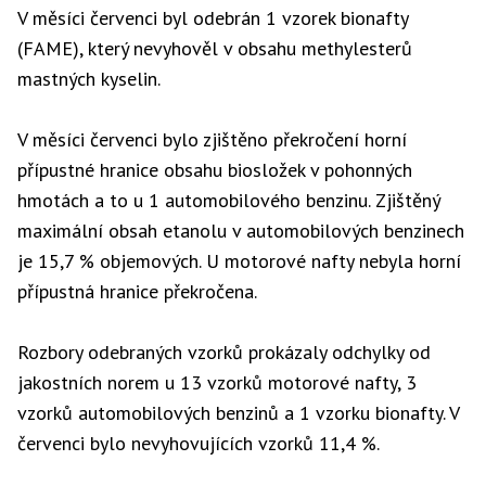
V měsíci červenci byl odebrán 1 vzorek bionafty
(FAME), který nevyhověl v obsahu methylesterů
mastných kyselin.
V měsíci červenci bylo zjištěno překročení horní
přípustné hranice obsahu biosložek v pohonných
hmotách a to u 1 automobilového benzinu. Zjištěný
maximální obsah etanolu v automobilových benzinech
je 15,7 % objemových. U motorové nafty nebyla horní
přípustná hranice překročena.
Rozbory odebraných vzorků prokázaly odchylky od
jakostních norem u 13 vzorků motorové nafty, 3
vzorků automobilových benzinů a 1 vzorku bionafty. V
červenci bylo nevyhovujících vzorků 11,4 %.