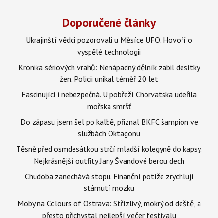
Doporučené články
Ukrajinští vědci pozorovali u Měsíce UFO. Hovoří o
vyspělé technologii
Kronika sériových vrahů: Nenápadný dělník zabil desítky
žen. Policii unikal téměř 20 let
Fascinující i nebezpečná. U pobřeží Chorvatska udeřila
mořská smršť
Do zápasu jsem šel po kalbě, přiznal BKFC šampion ve
službách Oktagonu
Těsně před osmdesátkou strčí mladší kolegyně do kapsy.
Nejkrásnější outfity Jany Švandové berou dech
Chudoba zanechává stopu. Finanční potíže zrychlují
stárnutí mozku
Moby na Colours of Ostrava: Střízlivý, mokrý od deště, a
přesto přichystal nejlepší večer festivalu