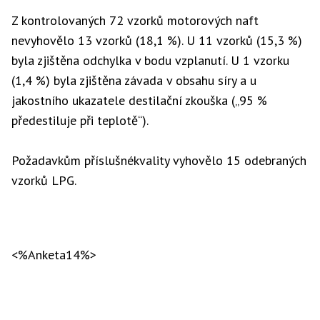
Z kontrolovaných 72 vzorků motorových naft
nevyhovělo 13 vzorků (18,1 %). U 11 vzorků (15,3 %)
byla zjištěna odchylka v bodu vzplanutí. U 1 vzorku
(1,4 %) byla zjištěna závada v obsahu síry a u
jakostního ukazatele destilační zkouška („95 %
předestiluje při teplotě“).
Požadavkům příslušnékvality vyhovělo 15 odebraných
vzorků LPG.
<%Anketa14%>