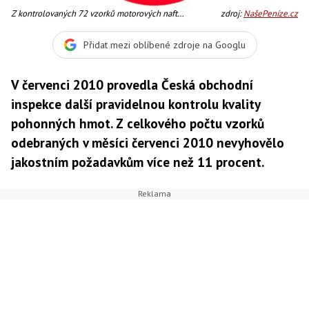
Z kontrolovaných 72 vzorků motorových naft
zdroj:
NašePeníze.cz
nevyhovělo 13 vzorků (18,1 %), Foto:SXC
Přidat mezi oblíbené zdroje na Googlu
V červenci 2010 provedla Česká obchodní
inspekce další pravidelnou kontrolu kvality
pohonných hmot. Z celkového počtu vzorků
odebraných v měsíci červenci 2010 nevyhovělo
jakostním požadavkům více než 11 procent.