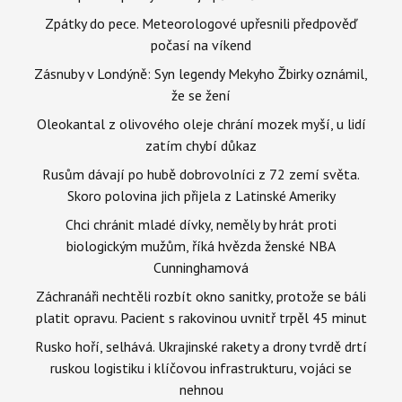
Zpátky do pece. Meteorologové upřesnili předpověď
počasí na víkend
Zásnuby v Londýně: Syn legendy Mekyho Žbirky oznámil,
že se žení
Oleokantal z olivového oleje chrání mozek myší, u lidí
zatím chybí důkaz
Rusům dávají po hubě dobrovolníci z 72 zemí světa.
Skoro polovina jich přijela z Latinské Ameriky
Chci chránit mladé dívky, neměly by hrát proti
biologickým mužům, říká hvězda ženské NBA
Cunninghamová
Záchranáři nechtěli rozbít okno sanitky, protože se báli
platit opravu. Pacient s rakovinou uvnitř trpěl 45 minut
Rusko hoří, selhává. Ukrajinské rakety a drony tvrdě drtí
ruskou logistiku i klíčovou infrastrukturu, vojáci se
nehnou