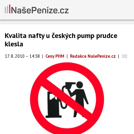
Kvalita nafty u českých pump prudce
klesla
17. 8. 2010 – 14:38
|
Ceny PHM
|
Redakce NašePeníze.cz
|