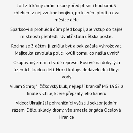
Jód z lékárny chrání okurky před plísní i houbami. S
chlebem z něj vznikne hnojivo, po kterém plodí o dva
měsíce déle
Sparksovi si prohlédli dům před koupí, ale vstup do tajné
místnosti přehlédli. Uvnitř stála dětská postel
Rodina se 3 dětmi jí zničila byt a pak začala vyhrožovat.
Majitelka zavolala policii kvůli tomu, co našla uvnitř
Okupovaný zmar a tvrdé represe: Rusové na dobytých
územích kradou děti. Hrozí kolaps dodávek elektřiny i
vody
Viliam Schrojf: žižkovský kluk, nejlepší brankář MS 1962 a
finále v Chile, které přepsaly jeho kariéru
Video: Ukrajinští pohraničníci vyčistili sektor jedním
rázem. Dělo, sklady, drony, vše smetla brigáda Ocelová
Hranice