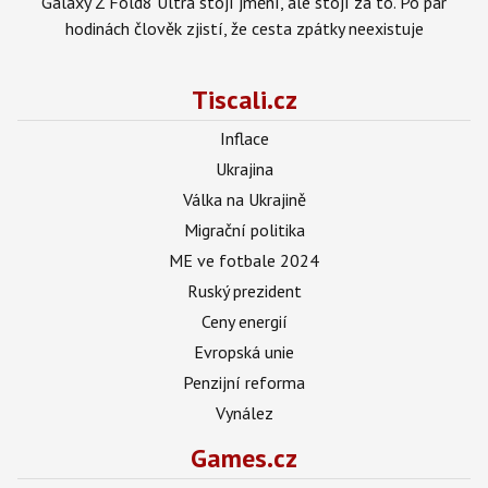
Galaxy Z Fold8 Ultra stojí jmění, ale stojí za to. Po pár
hodinách člověk zjistí, že cesta zpátky neexistuje
Tiscali.cz
Inflace
Ukrajina
Válka na Ukrajině
Migrační politika
ME ve fotbale 2024
Ruský prezident
Ceny energií
Evropská unie
Penzijní reforma
Vynález
Games.cz