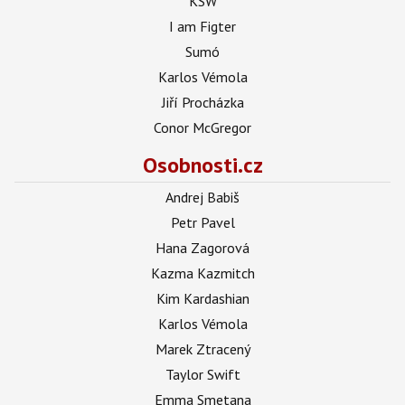
KSW
I am Figter
Sumó
Karlos Vémola
Jiří Procházka
Conor McGregor
Osobnosti.cz
Andrej Babiš
Petr Pavel
Hana Zagorová
Kazma Kazmitch
Kim Kardashian
Karlos Vémola
Marek Ztracený
Taylor Swift
Emma Smetana