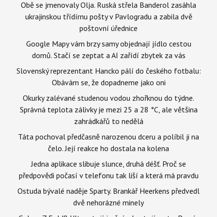
Obě se jmenovaly Olja. Ruská střela Banderol zasáhla
ukrajinskou třídírnu pošty v Pavlogradu a zabila dvě
poštovní úřednice
Google Mapy vám brzy samy objednají jídlo cestou
domů. Stačí se zeptat a AI zařídí zbytek za vás
Slovenský reprezentant Hancko pálí do českého fotbalu:
Obávám se, že dopadneme jako oni
Okurky zalévané studenou vodou zhořknou do týdne.
Správná teplota zálivky je mezi 25 a 28 °C, ale většina
zahrádkářů to nedělá
Táta pochoval předčasně narozenou dceru a políbil ji na
čelo. Její reakce ho dostala na kolena
Jedna aplikace slibuje slunce, druhá déšť. Proč se
předpovědi počasí v telefonu tak liší a která má pravdu
Ostuda bývalé naděje Sparty. Brankář Heerkens předvedl
dvě nehorázné minely