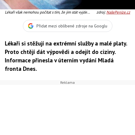
Lékaři však nemohou počítat s tím, že jim stát vyjde
zdroj:
NašePeníze.cz
vstříc, nejsou peníze, Ilustrační foto:SXC
Přidat mezi oblíbené zdroje na Googlu
Lékaři si stěžují na extrémní služby a malé platy.
Proto chtějí dát výpovědi a odejít do ciziny.
Informace přinesla v úterním vydání Mladá
fronta Dnes.