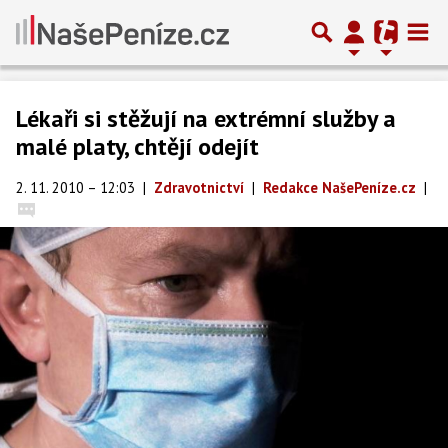
Lékaři si stěžují na extrémní služby a
malé platy, chtějí odejít
2. 11. 2010 – 12:03
|
Zdravotnictví
|
Redakce NašePeníze.cz
|