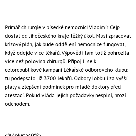
Primář chirurgie v písecké nemocnici Vladimír Cejp
dostal od Jihočeského kraje těžký úkol. Musí zpracovat
krizový plán, jak bude oddělení nemocnice fungovat,
když odejde více lékařů. Výpovědí tam totiž pohrozila
více než polovina chirurgů. Připojili se k
celorepublikové kampani Lékařské odborového klubu:
tu podepsalo již 3700 lékařů. Odbory lobbují za vyšší
platy a zlepšení podmínek pro mladé doktory před
atestací. Pokud vláda jejich požadavky nesplní, hrozí
odchodem.
<%Anketa40%>