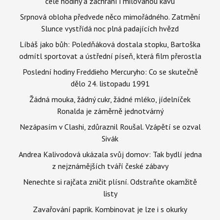
celé hodiny a zachrání i milovanou kávu
Srpnová obloha předvede něco mimořádného. Zatmění
Slunce vystřídá noc plná padajících hvězd
Líbáš jako bůh: Poledňáková dostala stopku, Bartoška
odmítl sportovat a ústřední píseň, která film přerostla
Poslední hodiny Freddieho Mercuryho: Co se skutečně
dělo 24. listopadu 1991
Žádná mouka, žádný cukr, žádné mléko, jídelníček
Ronalda je záměrně jednotvárný
Nezápasím v Clashi, zdůraznil Roušal. Vzápětí se ozval
Sivák
Andrea Kalivodová ukázala svůj domov: Tak bydlí jedna
z nejznámějších tváří české zábavy
Nenechte si rajčata zničit plísní. Odstraňte okamžitě
listy
Zavařování paprik. Kombinovat je lze i s okurky