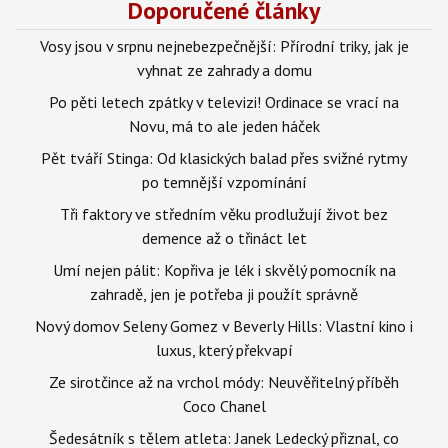
Doporučené články
Vosy jsou v srpnu nejnebezpečnější: Přírodní triky, jak je
vyhnat ze zahrady a domu
Po pěti letech zpátky v televizi! Ordinace se vrací na
Novu, má to ale jeden háček
Pět tváří Stinga: Od klasických balad přes svižné rytmy
po temnější vzpomínání
Tři faktory ve středním věku prodlužují život bez
demence až o třináct let
Umí nejen pálit: Kopřiva je lék i skvělý pomocník na
zahradě, jen je potřeba ji použít správně
Nový domov Seleny Gomez v Beverly Hills: Vlastní kino i
luxus, který překvapí
Ze sirotčince až na vrchol módy: Neuvěřitelný příběh
Coco Chanel
Šedesátník s tělem atleta: Janek Ledecký přiznal, co