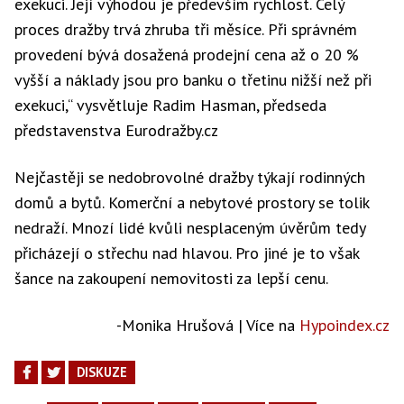
exekuci. Její výhodou je především rychlost. Celý
proces dražby trvá zhruba tři měsíce. Při správném
provedení bývá dosažená prodejní cena až o 20 %
vyšší a náklady jsou pro banku o třetinu nižší než při
exekuci,“ vysvětluje Radim Hasman, předseda
představenstva Eurodražby.cz
Nejčastěji se nedobrovolné dražby týkají rodinných
domů a bytů. Komerční a nebytové prostory se tolik
nedraží. Mnozí lidé kvůli nesplaceným úvěrům tedy
přicházejí o střechu nad hlavou. Pro jiné je to však
šance na zakoupení nemovitosti za lepší cenu.
-Monika Hrušová | Více na
Hypoindex.cz
DISKUZE