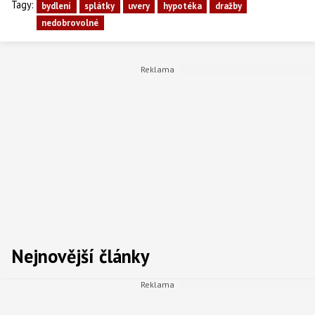
Tagy:
bydlení
splátky
uvery
hypotéka
dražby
nedobrovolné
Nejnovější články