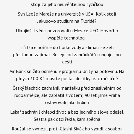
stojí za jeho neuvěřitelnou fyzičkou
Syn Leoše Mareše na univerzitě v USA: Kolik stojí
Jakubovo studium na Floridě?
Ukrajinští vědci pozorovali u Měsíce UFO. Hovoří o
vyspělé technologii
Tři lžíce hořčice do horké vody a slimáci se zelí
přestanou zajímat. Recept od zahrádkářů funguje i po
dešti
Air Bank snížilo odměnu v programu Unity na polovinu. Na
plných 300 Kč musíte poslat desítky tisíc měsíčně
Český šlechtic zachránil manželku před znásilněním od
rudoarmějce, ale zaplatil životem; 40 let jsme vraha
oslavovali jako hrdinu
Lékař zachránil chlapci život a bez jediného slova odešel.
Sestra pak otci řekla, kam spěchá
Roušal se vymezil proti Clashi. Sivák ho vybídl k souboji