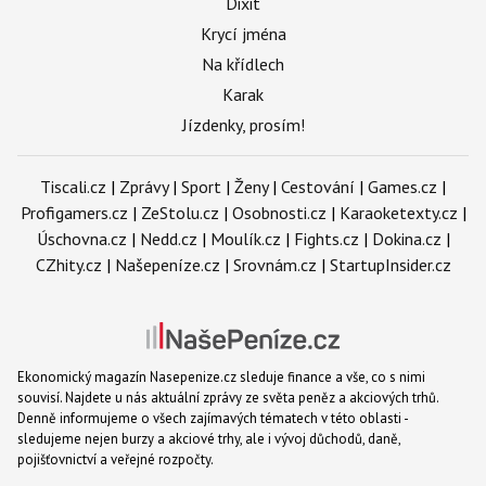
Dixit
Krycí jména
Na křídlech
Karak
Jízdenky, prosím!
Tiscali.cz
|
Zprávy
|
Sport
|
Ženy
|
Cestování
|
Games.cz
|
Profigamers.cz
|
ZeStolu.cz
|
Osobnosti.cz
|
Karaoketexty.cz
|
Úschovna.cz
|
Nedd.cz
|
Moulík.cz
|
Fights.cz
|
Dokina.cz
|
CZhity.cz
|
Našepeníze.cz
|
Srovnám.cz
|
StartupInsider.cz
Ekonomický magazín Nasepenize.cz sleduje finance a vše, co s nimi
souvisí. Najdete u nás aktuální zprávy ze světa peněz a akciových trhů.
Denně informujeme o všech zajímavých tématech v této oblasti -
sledujeme nejen burzy a akciové trhy, ale i vývoj důchodů, daně,
pojišťovnictví a veřejné rozpočty.