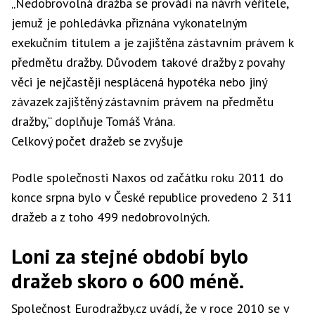
„Nedobrovolná dražba se provádí na návrh věřitele,
jemuž je pohledávka přiznána vykonatelným
exekučním titulem a je zajištěna zástavním právem k
předmětu dražby. Důvodem takové dražby z povahy
věci je nejčastěji nesplácená hypotéka nebo jiný
závazek zajištěný zástavním právem na předmětu
dražby,“ doplňuje Tomáš Vrána.
Celkový počet dražeb se zvyšuje
Podle společnosti Naxos od začátku roku 2011 do
konce srpna bylo v České republice provedeno 2 311
dražeb a z toho 499 nedobrovolných.
Loni za stejné období bylo
dražeb skoro o 600 méně.
Společnost Eurodražby.cz uvádí, že v roce 2010 se v