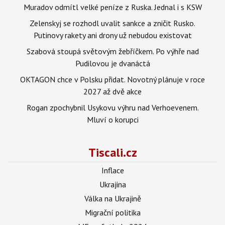
Muradov odmítl velké peníze z Ruska. Jednal i s KSW
Zelenskyj se rozhodl uvalit sankce a zničit Rusko.
Putinovy rakety ani drony už nebudou existovat
Szabová stoupá světovým žebříčkem. Po výhře nad
Pudilovou je dvanáctá
OKTAGON chce v Polsku přidat. Novotný plánuje v roce
2027 až dvě akce
Rogan zpochybnil Usykovu výhru nad Verhoevenem.
Mluví o korupci
Tiscali.cz
Inflace
Ukrajina
Válka na Ukrajině
Migrační politika