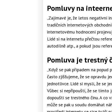
Pomluvy na inteern
„Zajímavé je, že letos negativní i
tradičních internetových obchodní
internetovému hodnocení projevuj
Lidé si na internetu přečtou refer
autodílně atp., a pokud jsou refere
Pomluva je trestný 
„Když se pak případem na popud p
často zjišťujeme, že se opravdu 
jednotlivce. Lidé si myslí, že se j
Vůbec si nepřipouští, že se tímto
dopouští se trestného činu. A co ví
může se pak u soudu domáhat náhr
prostředí internetu se sice tváří