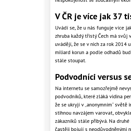
V ČR je více jak 37 t
Uvádí se, že u nás funguje více ja
zhruba každý třístý Čech má svůj 
uvádějí, že se v nich za rok 201
miliard korun a podle odhadů bud
stále stoupat.
Podvodníci versus s
Na internetu se samozřejmě nevysky
podvodníků, které zláká vidina pen
že se ukryjí v „anonymním“ světě i
stihnou navzájem varovat, obvykl
zákazníků stále přibývá. Na druhé 
častěji bojují s neodůvodněnými ne