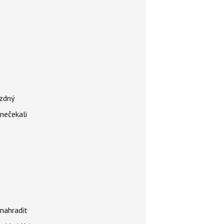
ázdný
 nečekali
nahradit