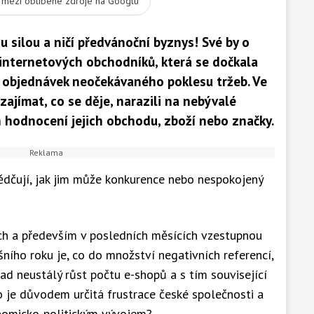
t mezi oblíbené zdroje na Googlu
 silou a ničí předvánoční byznys! Své by o
internetových obchodníků, která se dočkala
 objednávek neočekávaného poklesu tržeb. Ve
 zajímat, co se děje, narazili na nebývalé
 hodnocení jejich obchodu, zboží nebo značky.
vědčují, jak jim může konkurence nebo nespokojený
ch a především v posledních měsících vzestupnou
ošního roku je, co do množství negativních referencí,
ad neustálý růst počtu e-shopů a s tím související
o je důvodem určitá frustrace české společnosti a
omicko-politickým vývojem?