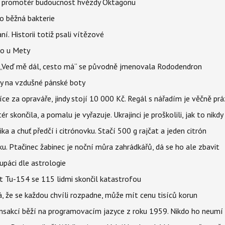
l promotér budoucnost hvězdy Oktagonu
o běžná bakterie
aní. Historii totiž psali vítězové
lo u Mety
eň „Veď mě dál, cesto má“ se původně jmenovala Rododendron
y na vzdušné pánské boty
íce za opraváře, jindy stojí 10 000 Kč. Regál s nářadím je věčně pr
ér skončila, a pomalu je vyřazuje. Ukrajinci je proškolili, jak to nikdy
ika a chuť předčí i citrónovku. Stačí 500 g rajčat a jeden citrón
ku. Ptačinec žabinec je noční můra zahrádkářů, dá se ho ale zbavit
upáci dle astrologie
et Tu-154 se 115 lidmi skončil katastrofou
á, že se každou chvíli rozpadne, může mít cenu tisíců korun
nsakcí běží na programovacím jazyce z roku 1959. Nikdo ho neumí 