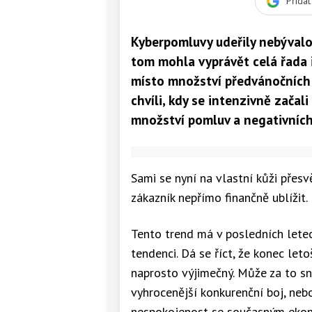
Přida
Kyberpomluvy udeřily nebývalou
tom mohla vyprávět celá řada 
místo množství předvánočních
chvíli, kdy se intenzivně začali
množství pomluv a negativních
Sami se nyní na vlastní kůži přes
zákazník nepřímo finančně ublížit.
Tento trend má v posledních lete
tendenci. Dá se říct, že konec let
naprosto výjimečný. Může za to sn
vyhrocenější konkurenční boj, neb
nespokojenost se současným ekon