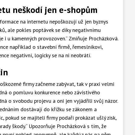
etu neškodí jen e-shopům
nformace na internetu nepoškozují už jen byznys
ků, ale pokles poptávek se díky negativnímu
e i u kamenných provozoven.“ Zmiňuje Procházková.
ence například o stavební firmě, řemeslníkovi,
nce negativní, logicky se na ni neobrátí.
čin
oškozené firmy začneme zabývat, tak v praxi velmi
jedná o pomluvu konkurence nebo závistivého
edná o svobodu projevu a oni jen vyjádřili svůj názor.
 jednáním dostávají do křížku se zákonem a
c, pokud se majiteli firmy podaří prokázat ušlý zisk,
ady škody.“ Upozorňuje Procházková s tím, že
 na první pohled anonymně, ale každý z nás na něm