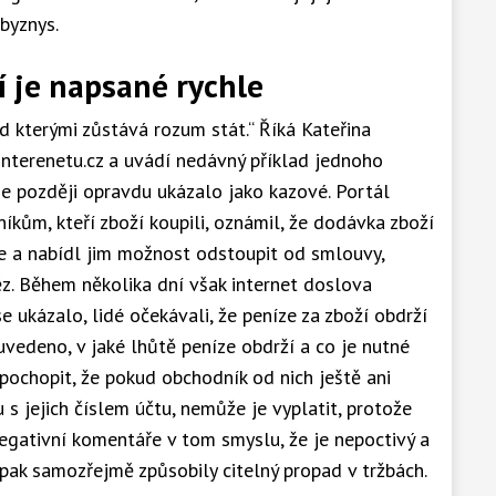
byznys.
 je napsané rychle
d kterými zůstává rozum stát.“ Říká Kateřina
nterenetu.cz a uvádí nedávný příklad jednoho
 se později opravdu ukázalo jako kazové. Portál
íkům, kteří zboží koupili, oznámil, že dodávka zboží
se a nabídl jim možnost odstoupit od smlouvy,
z. Během několika dní však internet doslova
se ukázalo, lidé očekávali, že peníze za zboží obdrží
 uvedeno, v jaké lhůtě peníze obdrží a co je nutné
 pochopit, že pokud obchodník od nich ještě ani
s jejich číslem účtu, nemůže je vyplatit, protože
gativní komentáře v tom smyslu, že je nepoctivý a
 pak samozřejmě způsobily citelný propad v tržbách.