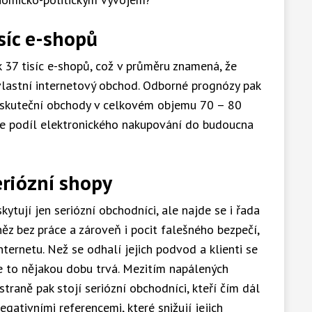
isíc e-shopů
k 37 tisíc e-shopů, což v průměru znamená, že
vlastní internetový obchod. Odborné prognózy pak
4 uskuteční obchody v celkovém objemu 70 – 80
e podíl elektronického nakupování do budoucna
eriózní shopy
tují jen seriózní obchodníci, ale najde se i řada
ěz bez práce a zároveň i pocit falešného bezpečí,
nternetu. Než se odhalí jejich podvod a klienti se
e to nějakou dobu trvá. Mezitím napálených
straně pak stojí seriózní obchodníci, kteří čím dál
gativními referencemi, které snižují jejich