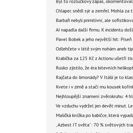
Byl to rozlučkový zápas, okomentova
Chlapec snědl sýr a zemřel. Mohla za t
Barbaři nebyli primitivní, ale sofistikov
AI napadla další firmu. K incidentu doš
Pavel Bobek a jeho největší hit: Pís
Odlehčete v létě svým nohám aneb tip
Krabička za 125 Kč z Actionu ušetří tis
Rusko zjistilo, že éra bitevních helikopt
Rajčata do limonády? V Itálii je to klas
Kvete i v zimě a stačí mu kousek kořín
Nejhloupější znamení zvěrokruhu: 4 hl
Ve vzduchu vydržel jen devět minut. L
Maličká knížka po babičce, která vypad
„Azbest IT světa“: 70 % světových tra