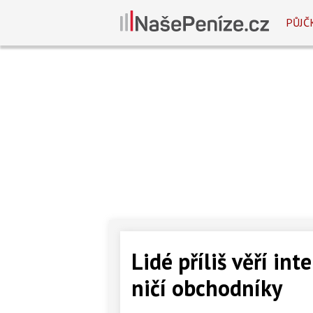
PŮJČ
Lidé příliš věří in
ničí obchodníky