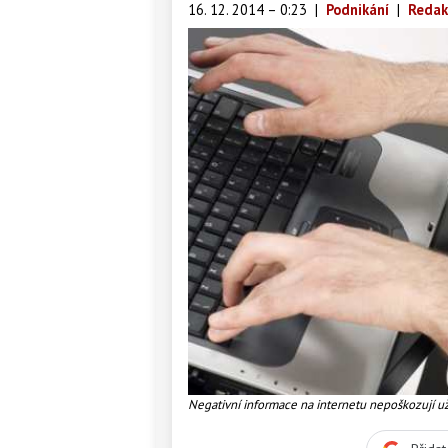
16. 12. 2014 – 0:23
|
Podnikání
|
Redak
Negativní informace na internetu nepoškozují u
ale pokles poptávek se díky negativnímu inter
provozoven. Foto:SXC