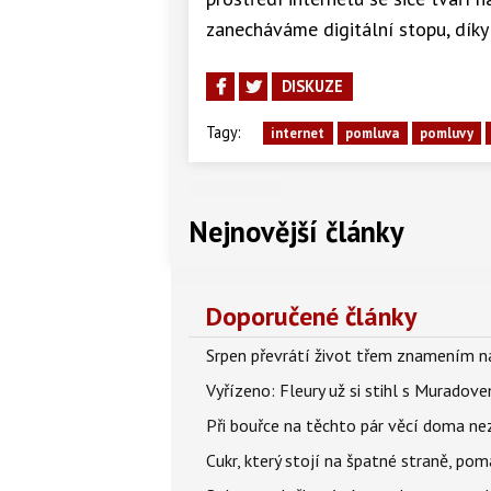
zanecháváme digitální stopu, dík
DISKUZE
Tagy:
internet
pomluva
pomluvy
Nejnovější články
Doporučené články
Srpen převrátí život třem znamením na
Vyřízeno: Fleury už si stihl s Murado
Při bouřce na těchto pár věcí doma ne
Cukr, který stojí na špatné straně, pom