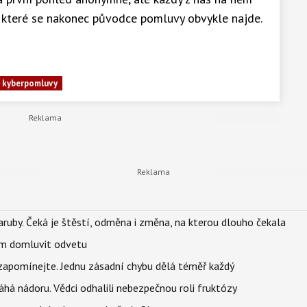
y které se nakonec původce pomluvy obvykle najde.
kyberpomluvy
ruby. Čeká je štěstí, odměna i změna, na kterou dlouho čekala
vem domluvit odvetu
zapomínejte. Jednu zásadní chybu dělá téměř každý
áhá nádoru. Vědci odhalili nebezpečnou roli fruktózy