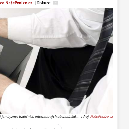
ce NašePeníze.cz
|
Diskuze:
ž jen byznys tradičních internetových obchodníků,
zdroj:
NašePeníze.cz
netovému hodnocení projevuje i u kamenných