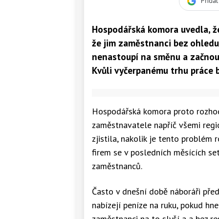
Přida
Hospodářská komora uvedla, že 
že jim zaměstnanci bez ohledu
nenastoupí na směnu a začnou
Kvůli vyčerpanému trhu práce b
Hospodářská komora proto rozhod
zaměstnavatele napříč všemi regio
zjistila, nakolik je tento problém 
firem se v posledních měsících set
zaměstnanců.
Často v dnešní době náboráři př
nabízejí peníze na ruku, pokud hn
zaměstnanci na to slyší a a bez r