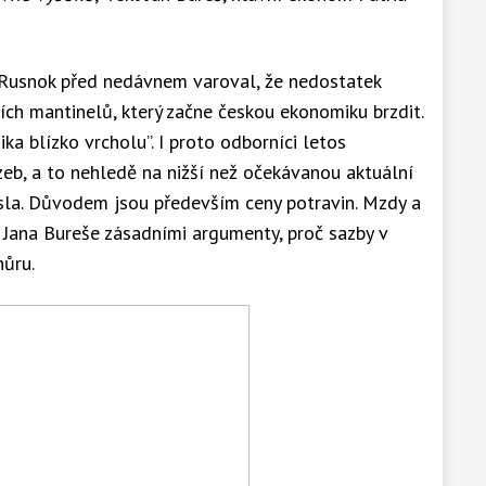
í Rusnok před nedávnem varoval, že nedostatek
ch mantinelů, který začne českou ekonomiku brzdit.
ka blízko vrcholu”. I proto odborníci letos
zeb, a to nehledě na nižší než očekávanou aktuální
lesla. Důvodem jsou především ceny potravin. Mzdy a
 Jana Bureše zásadními argumenty, proč sazby v
hůru.