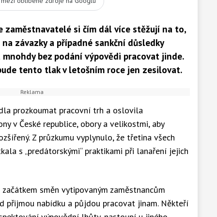
t mezi oblíbené zdroje na Googlu
zaměstnavatelé si čím dál více stěžují na to,
 na závazky a případné sankční důsledky
 mnohdy bez podání výpovědi pracovat jinde.
ude tento tlak v letošním roce jen zesilovat.
la prozkoumat pracovní trh a oslovila
ny v České republice, obory a velikostmi, aby
rozšířený. Z průzkumu vyplynulo, že třetina všech
kala s „predátorskými“ praktikami při lanaření jejich
ed začátkem směn vytipovaným zaměstnancům
ed přijmou nabídku a půjdou pracovat jinam. Někteří
espektování výpovědní lhůty, nastoupí u jiného