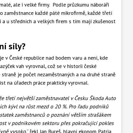
 malé, ale i velké firmy. Podle průzkumu náboráři
o zaměstnance každé páté mikrofirmě, každé třetí
a u středních a velkých firem s tím mají zkušenost
í síly?
 je v České republice nad bodem varu a není, kde
azýček vah vyrovnal, což se v historii české
é straně je počet nezaměstnaných a na druhé straně
t na úřadech práce prakticky vyrovnal.
že třetí největší zaměstnavatel v Česku Škoda Auto
ch kývl na růst mezd o 20 %. Pro řadu podniků
dostatek zaměstnanců o poznání větším strašákem
ost v podnikovém sektoru přes pokračující pokles
ivně vysoko
,“ řekl Jan Bureš, hlavní ekonom Patria