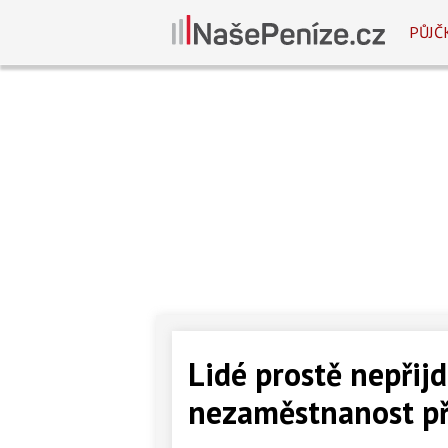
PŮJČ
Lidé prostě nepřij
nezaměstnanost při