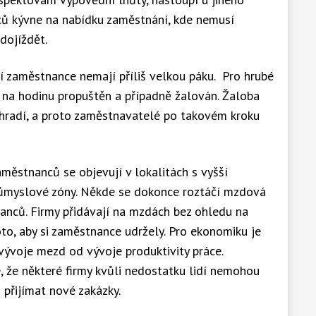
ů kývne na nabídku zaměstnání, kde nemusí
dojíždět.
 zaměstnance nemají příliš velkou páku. Pro hrubé
 na hodinu propuštěn a případně žalován. Žaloba
hradí, a proto zaměstnavatelé po takovém kroku
městnanců se objevují v lokalitách s vyšší
průmyslové zóny. Někde se dokonce roztáčí mzdová
nanců. Firmy přidávají na mzdách bez ohledu na
oto, aby si zaměstnance udržely. Pro ekonomiku je
 vývoje mezd od vývoje produktivity práce.
 že některé firmy kvůli nedostatku lidí nemohou
přijímat nové zakázky.