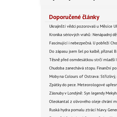
Doporučené články
Ukrajinští vědci pozorovali u Měsíce U
Kronika sériových vrahů: Nenápadný děln
Fascinující i nebezpečná. U pobřeží Ch
Do zápasu jsem šel po kalbě, přiznal
Těsně před osmdesátkou strčí mladší k
Chudoba zanechává stopu. Finanční pot
Moby na Colours of Ostrava: Střízlivý, 
Zpátky do pece. Meteorologové upřesn
Zásnuby v Londýně: Syn legendy Mekyho
Oleokantal z olivového oleje chrání m
Ruská hydra pomalu ztrácí hlavy. Gener