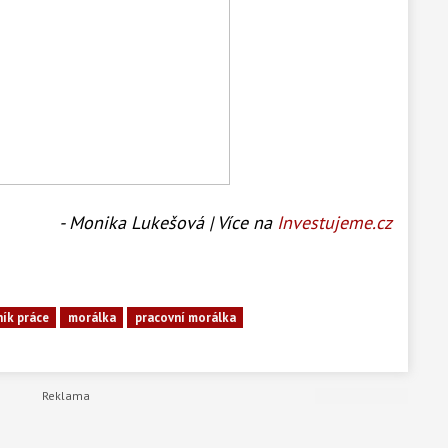
- Monika Lukešová | Více na
Investujeme.cz
ík práce
morálka
pracovní morálka