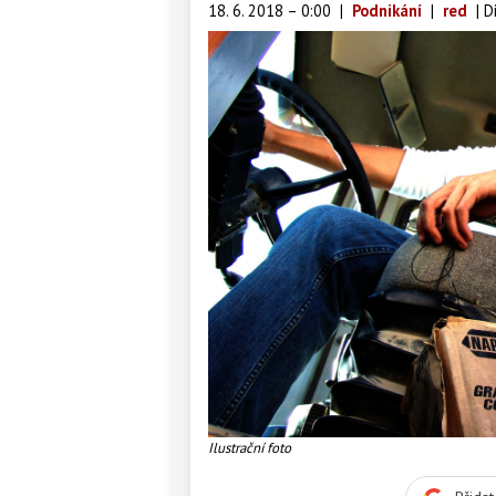
18. 6. 2018 – 0:00
|
Podnikání
|
red
|
D
Ilustrační foto