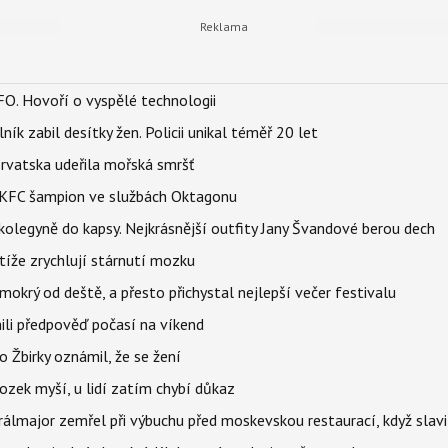
FO. Hovoří o vyspělé technologii
ík zabil desítky žen. Policii unikal téměř 20 let
orvatska udeřila mořská smršť
 BKFC šampion ve službách Oktagonu
olegyně do kapsy. Nejkrásnější outfity Jany Švandové berou dech
íže zrychlují stárnutí mozku
mokrý od deště, a přesto přichystal nejlepší večer festivalu
ili předpověď počasí na víkend
 Žbirky oznámil, že se žení
ozek myší, u lidí zatím chybí důkaz
álmajor zemřel při výbuchu před moskevskou restaurací, když slavi