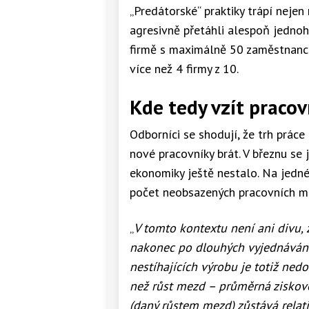
„Predátorské“ praktiky trápí nejen
agresivně přetáhli alespoň jednoh
firmě s maximálně 50 zaměstnanci 
více než 4 firmy z 10.
Kde tedy vzít pracovn
Odborníci se shodují, že trh práce
nové pracovníky brát. V březnu se j
ekonomiky ještě nestalo. Na jedn
počet neobsazených pracovních mís
„
V tomto kontextu není ani divu, 
nakonec po dlouhých vyjednávání
nestíhajících výrobu je totiž ne
než růst mezd – průměrná ziskov
(daný růstem mezd) zůstává relat