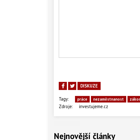
DISKUZE
Tagy:
práce
nezaměstnanost
zákon
Zdroje:
investujeme.cz
Nejnovější články