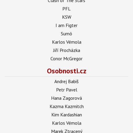
Clash of The Stars
PFL
KSW
I am Figter
Sumó
Karlos Vémola
Jiří Procházka
Conor McGregor
Osobnosti.cz
Andrej Babiš
Petr Pavel
Hana Zagorová
Kazma Kazmitch
Kim Kardashian
Karlos Vémola
Marek Ztracený