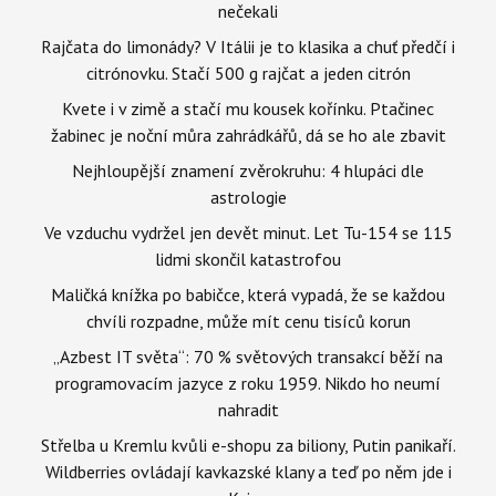
nečekali
Rajčata do limonády? V Itálii je to klasika a chuť předčí i
citrónovku. Stačí 500 g rajčat a jeden citrón
Kvete i v zimě a stačí mu kousek kořínku. Ptačinec
žabinec je noční můra zahrádkářů, dá se ho ale zbavit
Nejhloupější znamení zvěrokruhu: 4 hlupáci dle
astrologie
Ve vzduchu vydržel jen devět minut. Let Tu-154 se 115
lidmi skončil katastrofou
Maličká knížka po babičce, která vypadá, že se každou
chvíli rozpadne, může mít cenu tisíců korun
„Azbest IT světa“: 70 % světových transakcí běží na
programovacím jazyce z roku 1959. Nikdo ho neumí
nahradit
Střelba u Kremlu kvůli e-shopu za biliony, Putin panikaří.
Wildberries ovládají kavkazské klany a teď po něm jde i