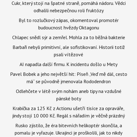
Cukr, který stojí na špatné straně, pomáhá nádoru. Vědci
odhalili nebezpečnou roli fruktózy
Byl to rozlučkový zápas, okomentoval promotér
budoucnost hvězdy Oktagonu
Chlapec snědl sýr a zemřel. Mohla za to běžná bakterie
Barbaři nebyli primitivní, ale sofistikovaní. Historii totiž
psali vítězové
AI napadla další firmu. K incidentu došlo u Mety
Pavel Bobek a jeho největší hit: Píseň „Veď mě dál, cesto
má“ se původně jmenovala Rododendron
Odlehčete v létě svým nohám aneb tipy na vzdušné
pánské boty
Krabička za 125 Kč z Actionu ušetří tisíce za opraváře,
jindy stojí 10 000 Kč. Regál s nářadím je věčně prázdný
Rusko zjistilo, že éra bitevních helikoptér skončila, a
pomalu je vyřazuje. Ukrajinci je proškolili, jak to nikdy