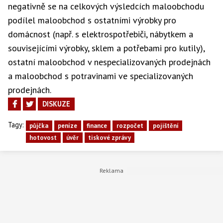
negativně se na celkových výsledcích maloobchodu
podílel maloobchod s ostatními výrobky pro
domácnost (např. s elektrospotřebiči, nábytkem a
souvisejícími výrobky, sklem a potřebami pro kutily),
ostatní maloobchod v nespecializovaných prodejnách
a maloobchod s potravinami ve specializovaných
prodejnách.
DISKUZE
Tagy:
půjčka
peníze
finance
rozpočet
pojištění
hotovost
úvěr
tiskové zprávy