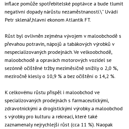
inflace pomůže spotřebitelské poptávce a bude tlumit
negativní dopady nárůstu nezaměstnanosti.\"
Uvádí
Petr sklenář,hlavní ekonom Atlantik FT.
Růst byl ovlivněn zejména vývojem v maloobchodě s
převahou potravin, nápojů a tabákových výrobků v
nespecializovaných prodejnách. Ve velkoobchodě,
maloobchodě a opravách motorových vozidel se
sezónně očištěné tržby meziměsíčně snížily o 2,0 %,
meziročně klesly o 10,9 % a bez očištění o 14,2 %.
K celkovému růstu přispěl i maloobchod ve
specializovaných prodejnách s farmaceutickými,
zdravotnickými a drogistickými výrobky a maloobchod
s výrobky pro kulturu a rekreaci, které také
zaznamenaly nejrychlejší růst (cca 11 %). Naopak