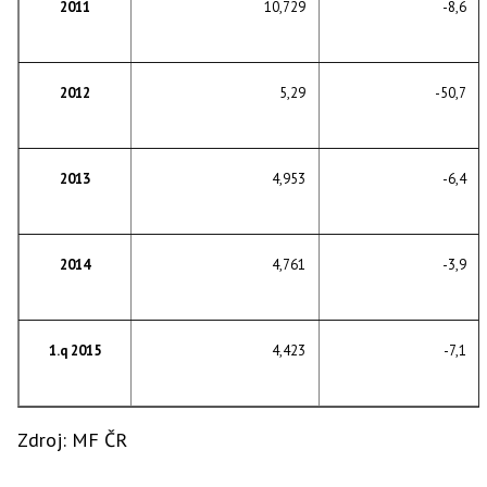
2011
10,729
-8,6
2012
5,29
-50,7
2013
4,953
-6,4
2014
4,761
-3,9
1.q 2015
4,423
-7,1
Zdroj: MF ČR