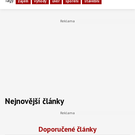
Tagy:
zájem
vyhody
úvěr
sporeni
stavební
Nejnovější články
Doporučené články