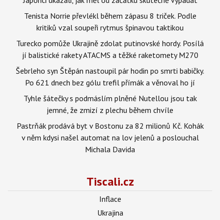
Tenista Norrie převlékl během zápasu 8 triček. Podle
kritiků vzal soupeři rytmus špinavou taktikou
Turecko pomůže Ukrajině zdolat putinovské hordy. Posílá
jí balistické rakety ATACMS a těžké raketomety M270
Šebrleho syn Štěpán nastoupil pár hodin po smrti babičky.
Po 621 dnech bez gólu trefil přímák a věnoval ho jí
Tyhle šátečky s podmáslím plněné Nutellou jsou tak
jemné, že zmizí z plechu během chvíle
Pastrňák prodává byt v Bostonu za 82 milionů Kč. Kohák
v něm kdysi našel automat na lov jelenů a poslouchal
Michala Davida
Tiscali.cz
Inflace
Ukrajina