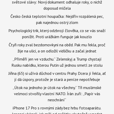
světové slávy: Nový dokument odhaluje roky, o nichž
doposud mlčela
Česko česká teplotní houpačka: Nejdřív rozpálená pec,
pak najednou ostrý zlom
Psychologický trik, který odzbrojí člověka, co se vás snaží
ponížit. Proti urážkám funguje jak kouzlo
Čtyři roky zval bezdomovkyni na oběd. Pak mu řekla, proč
žije na ulici, a on odložil vidličku a začal jednat
„Příměří jen ve vzduchu.“ Zelenskyj a Trump chystají
Rusku nabídku, kterou Putin už jednou smetl ze stolu
Jiřina (65) si užívá důchod v centru Prahy. Dcera jí řekla, ať
jí dá úspory, protože je stará a peníze nepotřebuje
„Útok na jednoho je útok na všechny.“ Tři muslimské
velmoci stvořily vlastní NATO. Írán zuří: „Papír vás
neochrání“
iPhone 17 Pro s rovnými zády bez hrbu fotoaparátu.
Japonci ukázali, jak měl od začátku skutečně vypadat