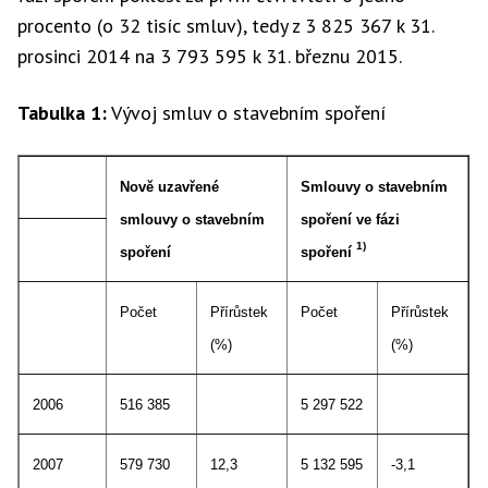
procento (o 32 tisíc smluv), tedy z 3 825 367 k 31.
prosinci 2014 na 3 793 595 k 31. březnu 2015.
Tabulka 1:
Vývoj smluv o stavebním spoření
Nově uzavřené
Smlouvy o stavebním
smlouvy o stavebním
spoření ve fázi
1)
spoření
spoření
Počet
Přírůstek
Počet
Přírůstek
(%)
(%)
2006
516 385
5 297 522
2007
579 730
12,3
5 132 595
-3,1