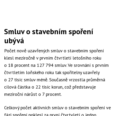
Smluv o stavebním spoření
ubývá
Počet nově uzavřených smluv o stavebním spoření
klesl meziročně v prvním čtvrtletí letošního roku
o 18 procent na 127 794 smluv. Ve srovnání s prvním
čtvrtletím loňského roku tak spořitelny uzavřely
o 27 tisíc smluv méně. Současně vrzostla průměrná
cílová částka o 22 tisíc korun, což představuje
meziroční nárůst o 7 procent.
Celkový počet aktivních smluv o stavebním spoření ve
fázi spoření poklesl za první čtvrtvletí o jedno