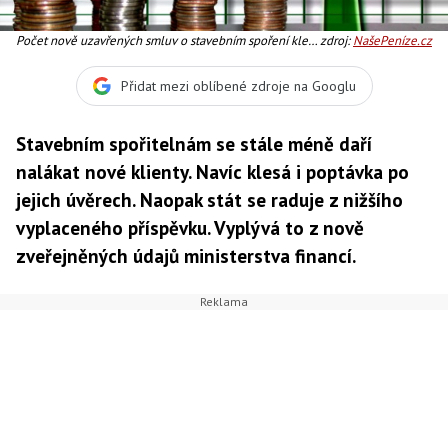
Počet nově uzavřených smluv o stavebním spoření klesl
zdroj:
NašePeníze.cz
meziročně v prvním čtvrtletí letošního roku o 18 procent
na 127 794 smluv. Ve srovnání s prvním čtvrtletím
Přidat mezi oblíbené zdroje na Googlu
loňského roku tak spořitelny uzavřely o 27 tisíc smluv
méně. Foto:SXC
Stavebním spořitelnám se stále méně daří
nalákat nové klienty. Navíc klesá i poptávka po
jejich úvěrech. Naopak stát se raduje z nižšího
vyplaceného příspěvku. Vyplývá to z nově
zveřejněných údajů ministerstva financí.