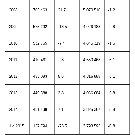
2008
705 463
21,7
5 070 510
-1,2
2009
575 292
-18,5
4 926 183
-2,8
2010
532 765
-7,4
4 845 319
-1,6
2011
410 461
-23
4 550 468
-6,1
2012
433 093
5,5
4 316 999
-5,1
2013
449 588
3,8
4 066 684
-5,8
2014
481 439
7,1
3 825 367
-5,9
1.q 2015
127 794
-73,5
3 793 595
-0,8