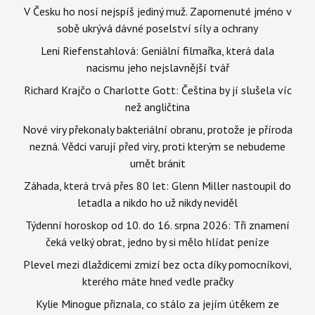
V Česku ho nosí nejspíš jediný muž. Zapomenuté jméno v
sobě ukrývá dávné poselství síly a ochrany
Leni Riefenstahlová: Geniální filmařka, která dala
nacismu jeho nejslavnější tvář
Richard Krajčo o Charlotte Gott: Čeština by jí slušela víc
než angličtina
Nové viry překonaly bakteriální obranu, protože je příroda
nezná. Vědci varují před viry, proti kterým se nebudeme
umět bránit
Záhada, která trvá přes 80 let: Glenn Miller nastoupil do
letadla a nikdo ho už nikdy neviděl
Týdenní horoskop od 10. do 16. srpna 2026: Tři znamení
čeká velký obrat, jedno by si mělo hlídat peníze
Plevel mezi dlaždicemi zmizí bez octa díky pomocníkovi,
kterého máte hned vedle pračky
Kylie Minogue přiznala, co stálo za jejím útěkem ze