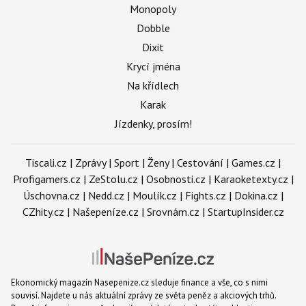
Monopoly
Dobble
Dixit
Krycí jména
Na křídlech
Karak
Jízdenky, prosím!
Tiscali.cz
|
Zprávy
|
Sport
|
Ženy
|
Cestování
|
Games.cz
|
Profigamers.cz
|
ZeStolu.cz
|
Osobnosti.cz
|
Karaoketexty.cz
|
Úschovna.cz
|
Nedd.cz
|
Moulík.cz
|
Fights.cz
|
Dokina.cz
|
CZhity.cz
|
Našepeníze.cz
|
Srovnám.cz
|
StartupInsider.cz
Ekonomický magazín Nasepenize.cz sleduje finance a vše, co s nimi
souvisí. Najdete u nás aktuální zprávy ze světa peněz a akciových trhů.