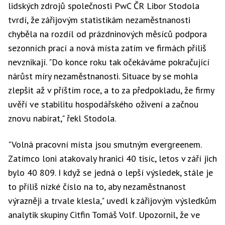
lidských zdrojů společnosti PwC ČR Libor Stodola
tvrdí, že zářijovým statistikám nezaměstnanosti
chyběla na rozdíl od prázdninových měsíců podpora
sezonních prací a nová místa zatím ve firmách příliš
nevznikají. "Do konce roku tak očekáváme pokračující
nárůst míry nezaměstnanosti. Situace by se mohla
zlepšit až v příštím roce, a to za předpokladu, že firmy
uvěří ve stabilitu hospodářského oživení a začnou
znovu nabírat," řekl Stodola.
"Volná pracovní místa jsou smutným evergreenem.
Zatímco loni atakovaly hranici 40 tisíc, letos v září jich
bylo 40 809. I když se jedná o lepší výsledek, stále je
to příliš nízké číslo na to, aby nezaměstnanost
výrazněji a trvale klesla," uvedl k zářijovým výsledkům
analytik skupiny Citfin Tomáš Volf. Upozornil, že ve