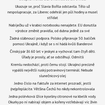
Ukazuje se, proč Slavia Bořila odstavila. Tělo už
nespolupracuje, za Liberec odehrál jen půl hodiny a musel
střídat
Nabíječku už v krabici notebooku nenajdete. EU donutila
výrobce změnit pravidla, od dubna jedině za své
Žádná slábnoucí podpora. Polsko připravuje 50. balíček
pomoci Ukrajině, i když se s ní hádá kvůli Banderovi
Čínský pár žil 60 let v jeskyni a vychoval tam čtyři děti.
Úřady je prosily, ať se odstěhují. Odmítli
Kremlu nedochází, proti čemu stojí. Ukrajinci precizně
vypálili největší ruský potravinový terminál. Nebude
slunečnicový olej
Jedno číslo na faktuře za internet prozradí, jestli
(ne)přeplácíte. Většina Čechů ho nikdy nekontrolovala
Jedna polévková lžíce kyseliny citronové na kbelík vody.
Okurky po ní nabírají objem a kořeny vstřebávají víc živin