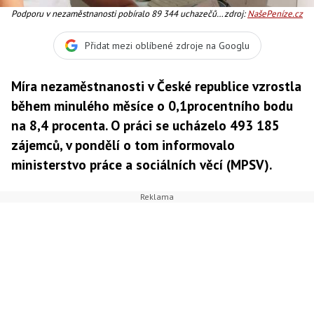
Podporu v nezaměstnanosti pobíralo 89 344 uchazečů o
zdroj:
NašePeníze.cz
zaměstnání, to je 18,1 procenta všech uchazečů
vedených v evidenci. Foto:SXC
Přidat mezi oblíbené zdroje na Googlu
Míra nezaměstnanosti v České republice vzrostla
během minulého měsíce o 0,1procentního bodu
na 8,4 procenta. O práci se ucházelo 493 185
zájemců, v pondělí o tom informovalo
ministerstvo práce a sociálních věcí (MPSV).