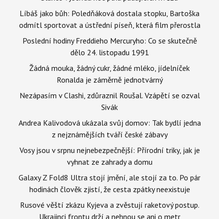
Líbáš jako bůh: Poledňáková dostala stopku, Bartoška
odmítl sportovat a ústřední píseň, která film přerostla
Poslední hodiny Freddieho Mercuryho: Co se skutečně
dělo 24. listopadu 1991
Žádná mouka, žádný cukr, žádné mléko, jídelníček
Ronalda je záměrně jednotvárný
Nezápasím v Clashi, zdůraznil Roušal. Vzápětí se ozval
Sivák
Andrea Kalivodová ukázala svůj domov: Tak bydlí jedna
z nejznámějších tváří české zábavy
Vosy jsou v srpnu nejnebezpečnější: Přírodní triky, jak je
vyhnat ze zahrady a domu
Galaxy Z Fold8 Ultra stojí jmění, ale stojí za to. Po pár
hodinách člověk zjistí, že cesta zpátky neexistuje
Rusové věští zkázu Kyjeva a zvěstují raketový postup.
Ukrajinci frontu drží a nehnou se ani o metr