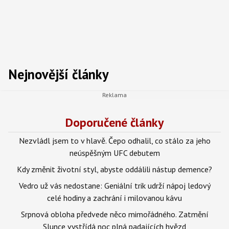
Nejnovější články
Doporučené články
Nezvládl jsem to v hlavě. Čepo odhalil, co stálo za jeho
neúspěšným UFC debutem
Kdy změnit životní styl, abyste oddálili nástup demence?
Vedro už vás nedostane: Geniální trik udrží nápoj ledový
celé hodiny a zachrání i milovanou kávu
Srpnová obloha předvede něco mimořádného. Zatmění
Slunce vystřídá noc plná padajících hvězd