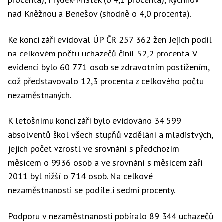
nad Kněžnou a Benešov (shodně o 4,0 procenta).
Ke konci září evidoval ÚP ČR 257 362 žen. Jejich podíl
na celkovém počtu uchazečů činil 52,2 procenta. V
evidenci bylo 60 771 osob se zdravotním postižením,
což představovalo 12,3 procenta z celkového počtu
nezaměstnaných.
K letošnímu konci září bylo evidováno 34 599
absolventů škol všech stupňů vzdělání a mladistvých,
jejich počet vzrostl ve srovnání s předchozím
měsícem o 9936 osob a ve srovnání s měsícem září
2011 byl nižší o 714 osob. Na celkové
nezaměstnanosti se podíleli sedmi procenty.
Podporu v nezaměstnanosti pobíralo 89 344 uchazečů