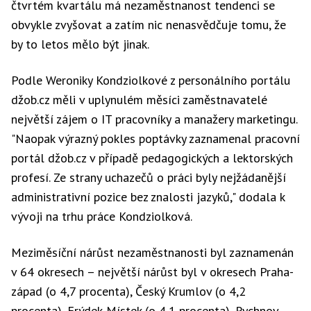
čtvrtém kvartálu má nezaměstnanost tendenci se
obvykle zvyšovat a zatím nic nenasvědčuje tomu, že
by to letos mělo být jinak.
Podle Weroniky Kondziolkové z personálního portálu
džob.cz měli v uplynulém měsíci zaměstnavatelé
největší zájem o IT pracovníky a manažery marketingu.
"Naopak výrazný pokles poptávky zaznamenal pracovní
portál džob.cz v případě pedagogických a lektorských
profesí. Ze strany uchazečů o práci byly nejžádanější
administrativní pozice bez znalosti jazyků," dodala k
vývoji na trhu práce Kondziolková.
Meziměsíční nárůst nezaměstnanosti byl zaznamenán
v 64 okresech – největší nárůst byl v okresech Praha-
západ (o 4,7 procenta), Český Krumlov (o 4,2
procenta), Frýdek-Místek (o 4,1 procenta), Rychnov