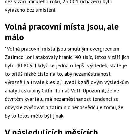
než v září minulého roku, 25 001 uchazečů bylo
vyřazeno bez umístění.
Volná pracovní místa jsou, ale
málo
"Volná pracovní místa jsou smutným evergreenem.
Zatímco loni atakovaly hranici 40 tisíc, letos v září jich
bylo 40 809. I když se jedná o lepší výsledek, stále je
to příliš nízké číslo na to, aby nezaměstnanost
výrazněji a trvale klesla," uvedl k zářijovým výsledkům
analytik skupiny Citfin Tomáš Volf. Upozornil, že ve
čtvrtém kvartálu má nezaměstnanost tendenci se
obvykle zvyšovat a zatím nic nenasvědčuje tomu, že
by to letos mělo být jinak.
V následujících měsících